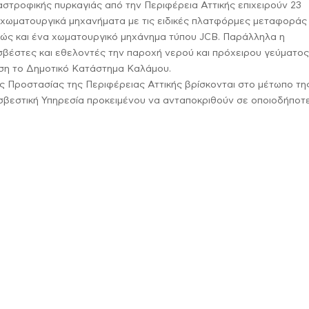
στροφικής πυρκαγιάς από την Περιφέρεια Αττικής επιχειρούν 23
χωματουργικά μηχανήματα με τις ειδικές πλατφόρμες μεταφοράς
θώς και ένα χωματουργικό μηχάνημα τύπου JCB. Παράλληλα η
σβέστες και εθελοντές την παροχή νερού και πρόχειρου γεύματος
άση το Δημοτικό Κατάστημα Καλάμου.
ς Προστασίας της Περιφέρειας Αττικής βρίσκονται στο μέτωπο τη
οσβεστική Υπηρεσία προκειμένου να ανταποκριθούν σε οποιοδήποτ