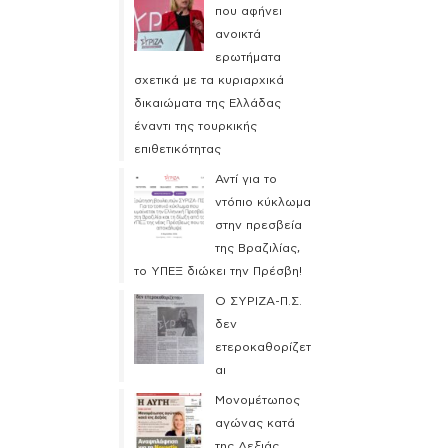
που αφήνει
ανοικτά
ερωτήματα
σχετικά με τα κυριαρχικά
δικαιώματα της Ελλάδας
έναντι της τουρκικής
επιθετικότητας
Αντί για το
ντόπιο κύκλωμα
στην πρεσβεία
της Βραζιλίας,
το ΥΠΕΞ διώκει την Πρέσβη!
Ο ΣΥΡΙΖΑ-Π.Σ.
δεν
ετεροκαθορίζετ
αι
Μονομέτωπος
αγώνας κατά
της Δεξιάς