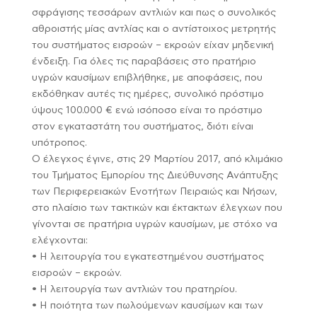
σφράγισης τεσσάρων αντλιών και πως ο συνολικός
αθροιστής μίας αντλίας και ο αντίστοιχος μετρητής
του συστήματος εισροών – εκροών είχαν μηδενική
ένδειξη. Για όλες τις παραβάσεις στο πρατήριο
υγρών καυσίμων επιβλήθηκε, με αποφάσεις, που
εκδόθηκαν αυτές τις ημέρες, συνολικό πρόστιμο
ύψους 100.000 € ενώ ισόποσο είναι το πρόστιμο
στον εγκαταστάτη του συστήματος, διότι είναι
υπότροπος.
Ο έλεγχος έγινε, στις 29 Μαρτίου 2017, από κλιμάκιο
του Τμήματος Εμπορίου της Διεύθυνσης Ανάπτυξης
των Περιφερειακών Ενοτήτων Πειραιώς και Νήσων,
στο πλαίσιο των τακτικών και έκτακτων έλεγχων που
γίνονται σε πρατήρια υγρών καυσίμων, με στόχο να
ελέγχονται:
• Η λειτουργία του εγκατεστημένου συστήματος
εισροών – εκροών.
• Η λειτουργία των αντλιών του πρατηρίου.
• Η ποιότητα των πωλούμενων καυσίμων και των