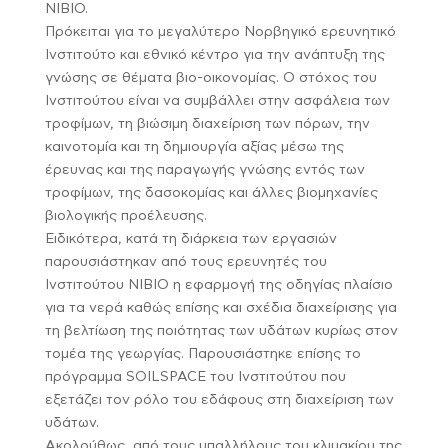
NIBIO.
Πρόκειται για το μεγαλύτερο Νορβηγικό ερευνητικό
Ινστιτούτο και εθνικό κέντρο για την ανάπτυξη της
γνώσης σε θέματα βιο-οικονομίας. Ο στόχος του
Ινστιτούτου είναι να συμβάλλει στην ασφάλεια των
τροφίμων, τη βιώσιμη διαχείριση των πόρων, την
καινοτομία και τη δημιουργία αξίας μέσω της
έρευνας και της παραγωγής γνώσης εντός των
τροφίμων, της δασοκομίας και άλλες βιομηχανίες
βιολογικής προέλευσης.
Ειδικότερα, κατά τη διάρκεια των εργασιών
παρουσιάστηκαν από τους ερευνητές του
Ινστιτούτου NIBIO η εφαρμογή της οδηγίας πλαίσιο
για τα νερά καθώς επίσης και σχέδια διαχείρισης για
τη βελτίωση της ποιότητας των υδάτων κυρίως στον
τομέα της γεωργίας. Παρουσιάστηκε επίσης το
πρόγραμμα SOILSPACE του Ινστιτούτου που
εξετάζει τον ρόλο του εδάφους στη διαχείριση των
υδάτων.
Ακολούθως, από τους υπαλλήλους του κλιμακίου της