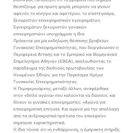
βαθιά μας πεποίθηση ότι τα βραβεία που σήμερα
θεσπίζουμε για πρώτη φορά, μπορούν να γίνουν
αφενός το κίνητρο και αφετέρου, το επιστέγασμα,
ξεχωριστών επιχειρηματικών εγχειρημάτων.
Εγχειρημάτων ξεχωριστών γυναικών
επιχειρηματιών» υπογράμμισε η ίδια.
Πρόκειται για μία εκδήλωση θέσπισης βραβείων
Γυναικείας Επιχειρηματικότητας, που διοργάνωσαν η
Περιφέρεια Αττικής και το Εμπορικό και Βιομηχανικό
Επιμελητήριο Αθηνών (ΕΒΕΑ), ακολουθώντας το
παράδειγμα της διεθνούς πρωτοβουλίας των
Ηνωμένων Εθνών, για την Παγκόσμια Ημέρα
Γυναικείας Επιχειρηματικότητας.
Η Περιφερειάρχης, μεταξύ άλλων, αναφέρθηκε
στον «διπλό αγώνα» που καλούνται να δώσουν, και
δίνουν οι γυναίκες επιχειρηματίες. «Αγώνα για
επιχειρηματική επιτυχία. Και αγώνα για την απαλλαγή
από τα ανδροκρατικά πρότυπα του επιχειρείν»
σημείωσε χαρακτηριστικά.
Η ίδια τόνισε ότι «η ενθάρρυνση, η έμπρακτη στήριξη