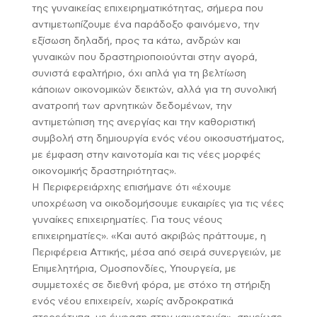
της γυναικείας επιχειρηματικότητας, σήμερα που
αντιμετωπίζουμε ένα παράδοξο φαινόμενο, την
εξίσωση δηλαδή, προς τα κάτω, ανδρών και
γυναικών που δραστηριοποιούνται στην αγορά,
συνιστά εφαλτήριο, όχι απλά για τη βελτίωση
κάποιων οικονομικών δεικτών, αλλά για τη συνολική
ανατροπή των αρνητικών δεδομένων, την
αντιμετώπιση της ανεργίας και την καθοριστική
συμβολή στη δημιουργία ενός νέου οικοσυστήματος,
με έμφαση στην καινοτομία και τις νέες μορφές
οικονομικής δραστηριότητας».
Η Περιφερειάρχης επισήμανε ότι «έχουμε
υποχρέωση να οικοδομήσουμε ευκαιρίες για τις νέες
γυναίκες επιχειρηματίες. Για τους νέους
επιχειρηματίες». «Και αυτό ακριβώς πράττουμε, η
Περιφέρεια Αττικής, μέσα από σειρά συνεργειών, με
Επιμελητήρια, Ομοσπονδίες, Υπουργεία, με
συμμετοχές σε διεθνή φόρα, με στόχο τη στήριξη
ενός νέου επιχειρείν, χωρίς ανδροκρατικά