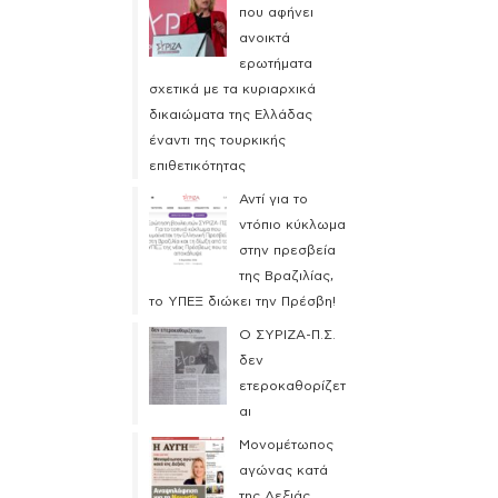
που αφήνει
ανοικτά
ερωτήματα
σχετικά με τα κυριαρχικά
δικαιώματα της Ελλάδας
έναντι της τουρκικής
επιθετικότητας
Αντί για το
ντόπιο κύκλωμα
στην πρεσβεία
της Βραζιλίας,
το ΥΠΕΞ διώκει την Πρέσβη!
Ο ΣΥΡΙΖΑ-Π.Σ.
δεν
ετεροκαθορίζετ
αι
Μονομέτωπος
αγώνας κατά
της Δεξιάς