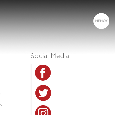
Social Media
ι
ον