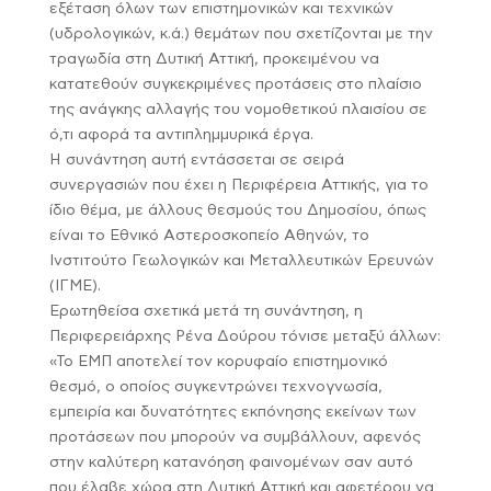
εξέταση όλων των επιστημονικών και τεχνικών
(υδρολογικών, κ.ά.) θεμάτων που σχετίζονται με την
τραγωδία στη Δυτική Αττική, προκειμένου να
κατατεθούν συγκεκριμένες προτάσεις στο πλαίσιο
της ανάγκης αλλαγής του νομοθετικού πλαισίου σε
ό,τι αφορά τα αντιπλημμυρικά έργα.
Η συνάντηση αυτή εντάσσεται σε σειρά
συνεργασιών που έχει η Περιφέρεια Αττικής, για το
ίδιο θέμα, με άλλους θεσμούς του Δημοσίου, όπως
είναι το Εθνικό Αστεροσκοπείο Αθηνών, το
Ινστιτούτο Γεωλογικών και Μεταλλευτικών Ερευνών
(ΙΓΜΕ).
Ερωτηθείσα σχετικά μετά τη συνάντηση, η
Περιφερειάρχης Ρένα Δούρου τόνισε μεταξύ άλλων:
«Το ΕΜΠ αποτελεί τον κορυφαίο επιστημονικό
θεσμό, ο οποίος συγκεντρώνει τεχνογνωσία,
εμπειρία και δυνατότητες εκπόνησης εκείνων των
προτάσεων που μπορούν να συμβάλλουν, αφενός
στην καλύτερη κατανόηση φαινομένων σαν αυτό
που έλαβε χώρα στη Δυτική Αττική και αφετέρου να