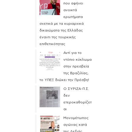
που αφήνει
ανοικτά
ερωτήματα
σχετικά με τα κυριαρχικά
δικαιώματα της Ελλάδας
έναντι της τουρκικής
επιθετικότητας
Αντί για το
ντόπιο κύκλωμα
στην πρεσβεία
της Βραζιλίας,
το ΥΠΕΞ διώκει την Πρέσβη!
Ο ΣΥΡΙΖΑ-Π.Σ.
δεν
ετεροκαθορίζετ
αι
Μονομέτωπος
αγώνας κατά
της Δεξιάς