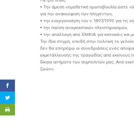
Μέτρα όπως:
• Την άμεση νομοθετική πρωτοβουλία ώστε ν
για την ανακούφιση των πληγέντων,
• την ενεργοποίηση του ν. 1897/1990 για τις χ
• την παύση αναγκαστικών πλειστηριασμών,
• την απαλλαγή από ΕΝΦΙΑ για κατοικίες και 
Την ίδια στιγμή, επειδή στην πολιτική το γελο
δεν θα επιτρέψω οι συνεδριάσεις ενός αποφ
εκμετάλλευσης της τραγωδίας από εκείνους 
δίκαια αιτήματα των συμπολιτών μας. Από εκε
ζωών».