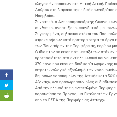
πληγεισών περιοχών στη Δυτική Αττική. Πρόκε
Δούρου στη διάρκεια της ειδικής συνεδρίασης
Νοεμβρίου.
Συνοπτικά, ο Αντιπεριφερειάρχης Οικονομικ
συνθετικό, αναπτυξιακό, επενδυτικό, με κοινω
Συγκεκριμένα, οι βασικοί στόχοι του Προϋπολ
«προχωρήσουν κατά προτεραιότητα τα έργα πο
των ίδιων πόρων της Περιφέρειας, περίπου μι
Ο ίδιος τόνισε επίσης ότι μεταξύ των στόχων 
προτεραιότητα στα αντιπλημμυρικά και να υπ
370 έργα που είναι σε διαδικασία ωρίμανσης 
ιατροτεχνολογικό εξοπλισμό των νοσοκομείων 
δημόσιων νοσοκομείων της Αττικής κατά 50%
Αίγινας», «να προχωρήσουν όλες οι διαδικασί
Από την πλευρά της η εντεταλμένη Περιφερε
παρουσίασε το Πρόγραμμα Εκτελεστέων Έργων
από το ΕΣΠΑ της Περιφέρειας Αττικής».