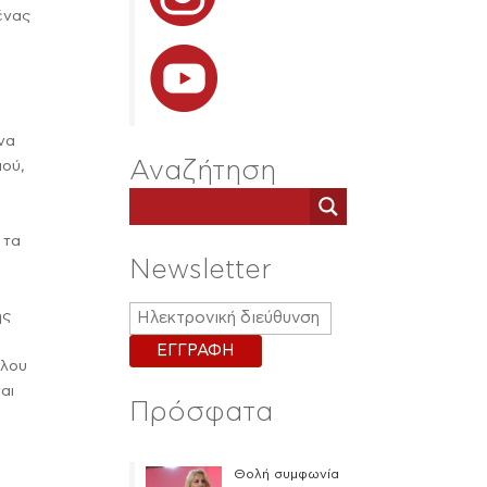
ένας
 να
Αναζήτηση
μού,
 τα
Newsletter
ης
ύλου
αι
Πρόσφατα
Θολή συμφωνία