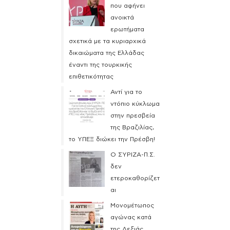
που αφήνει
ανοικτά
ερωτήματα
σχετικά με τα κυριαρχικά
δικαιώματα της Ελλάδας
έναντι της τουρκικής
επιθετικότητας
Αντί για το
ντόπιο κύκλωμα
στην πρεσβεία
της Βραζιλίας,
το ΥΠΕΞ διώκει την Πρέσβη!
Ο ΣΥΡΙΖΑ-Π.Σ.
δεν
ετεροκαθορίζετ
αι
Μονομέτωπος
αγώνας κατά
της Δεξιάς