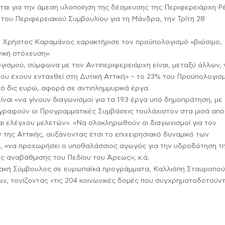
ιται για την άμεση υλοποίηση της δέσμευσης της Περιφερειάρχη Ρ
 του Περιφερειακού Συμβουλίου για τη Μάνδρα, την Τρίτη 28
ών Χρήστος Καραμάνος χαρακτήρισε τον προϋπολογισμό «βιώσιμο,
νική στόχευση».
ογισμού, σύμφωνα με τον Αντιπεριφερειάρχη είναι, μεταξύ άλλων,
υ έχουν ενταχθεί στη Δυτική Αττική» – το 23% του Προϋπολογισ
σό δις ευρώ, αφορά σε αντιπλημμυρικά έργα.
είναι «να γίνουν διαγωνισμοί για τα 193 έργα υπό δημοπράτηση, με
ογραφούν οι Προγραμματικές Συμβάσεις τουλάχιστον στα μισά από
και ελέγχου μελετών». «Να ολοκληρωθούν οι διαγωνισμοί για τον
της Αττικής, αυξάνοντας έτσι το επιχειρησιακό δυναμικό των
», «να προχωρήσει ο υποθαλάσσιος αγωγός για την υδροδότηση τ
ες αναβάθμισης του Πεδίου του Άρεως», κ.ά.
ιακή Σύμβουλος σε ευρωπαϊκά προγράμματα, Καλλιόπη Σταυροπο
, τονίζοντας «τις 204 κοινωνικές δομές που συγχρηματοδοτούντ