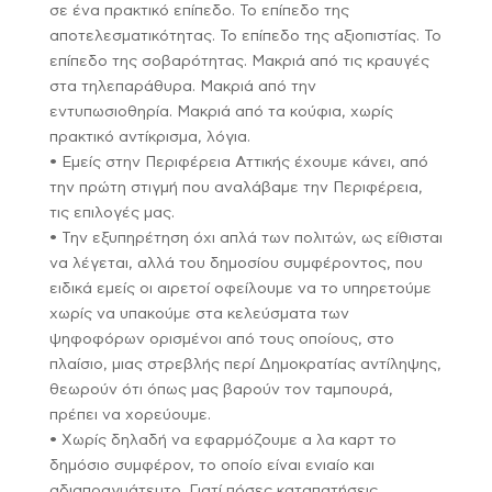
σε ένα πρακτικό επίπεδο. Το επίπεδο της
αποτελεσματικότητας. Το επίπεδο της αξιοπιστίας. Το
επίπεδο της σοβαρότητας. Μακριά από τις κραυγές
στα τηλεπαράθυρα. Μακριά από την
εντυπωσιοθηρία. Μακριά από τα κούφια, χωρίς
πρακτικό αντίκρισμα, λόγια.
• Εμείς στην Περιφέρεια Αττικής έχουμε κάνει, από
την πρώτη στιγμή που αναλάβαμε την Περιφέρεια,
τις επιλογές μας.
• Την εξυπηρέτηση όχι απλά των πολιτών, ως είθισται
να λέγεται, αλλά του δημοσίου συμφέροντος, που
ειδικά εμείς οι αιρετοί οφείλουμε να το υπηρετούμε
χωρίς να υπακούμε στα κελεύσματα των
ψηφοφόρων ορισμένοι από τους οποίους, στο
πλαίσιο, μιας στρεβλής περί Δημοκρατίας αντίληψης,
θεωρούν ότι όπως μας βαρούν τον ταμπουρά,
πρέπει να χορεύουμε.
• Χωρίς δηλαδή να εφαρμόζουμε α λα καρτ το
δημόσιο συμφέρον, το οποίο είναι ενιαίο και
αδιαπραγμάτευτο. Γιατί πόσες καταπατήσεις,