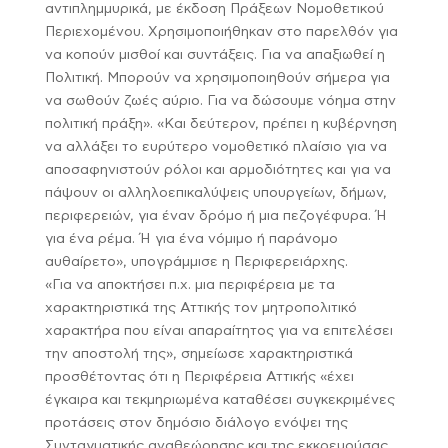
αντιπλημμυρικά, με έκδοση Πράξεων Νομοθετικού
Περιεχομένου. Χρησιμοποιήθηκαν στο παρελθόν για
να κοπούν μισθοί και συντάξεις. Για να απαξιωθεί η
Πολιτική. Μπορούν να χρησιμοποιηθούν σήμερα για
να σωθούν ζωές αύριο. Για να δώσουμε νόημα στην
πολιτική πράξη». «Και δεύτερον, πρέπει η κυβέρνηση
να αλλάξει το ευρύτερο νομοθετικό πλαίσιο για να
αποσαφηνιστούν ρόλοι και αρμοδιότητες και για να
πάψουν οι αλληλοεπικαλύψεις υπουργείων, δήμων,
περιφερειών, για έναν δρόμο ή μια πεζογέφυρα. Ή
για ένα ρέμα. Ή για ένα νόμιμο ή παράνομο
αυθαίρετο», υπογράμμισε η Περιφερειάρχης.
«Για να αποκτήσει π.χ. μια περιφέρεια με τα
χαρακτηριστικά της Αττικής τον μητροπολιτικό
χαρακτήρα που είναι απαραίτητος για να επιτελέσει
την αποστολή της», σημείωσε χαρακτηριστικά
προσθέτοντας ότι η Περιφέρεια Αττικής «έχει
έγκαιρα και τεκμηριωμένα καταθέσει συγκεκριμένες
προτάσεις στον δημόσιο διάλογο ενόψει της
Συνταγματικής αναθεώρησης και της εκκρεμούσας