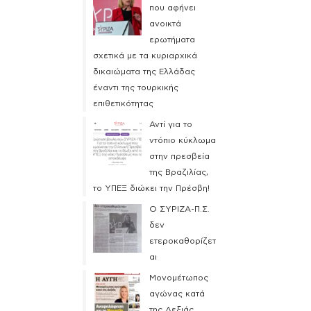
που αφήνει
ανοικτά
ερωτήματα
σχετικά με τα κυριαρχικά
δικαιώματα της Ελλάδας
έναντι της τουρκικής
επιθετικότητας
Αντί για το
ντόπιο κύκλωμα
στην πρεσβεία
της Βραζιλίας,
το ΥΠΕΞ διώκει την Πρέσβη!
Ο ΣΥΡΙΖΑ-Π.Σ.
δεν
ετεροκαθορίζετ
αι
Μονομέτωπος
αγώνας κατά
της Δεξιάς