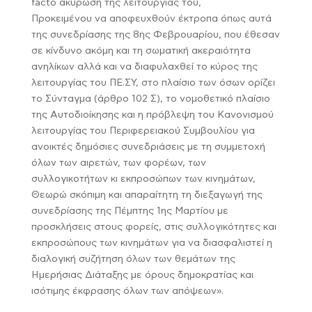
facto ακύρωση της λειτουργίας του,
Προκειμένου να αποφευχθούν έκτροπα όπως αυτά
της συνεδρίασης της 8ης Φεβρουαρίου, που έθεσαν
σε κίνδυνο ακόμη και τη σωματική ακεραιότητα
ανηλίκων αλλά και να διαφυλαχθεί το κύρος της
λειτουργίας του ΠΕ.ΣΥ, στο πλαίσιο των όσων ορίζει
το Σύνταγμα (άρθρο 102 Σ), το νομοθετικό πλαίσιο
της Αυτοδιοίκησης και η πρόβλεψη του Κανονισμού
λειτουργίας του Περιφερειακού Συμβουλίου για
ανοικτές δημόσιες συνεδριάσεις με τη συμμετοχή
όλων των αιρετών, των φορέων, των
συλλογικοτήτων κι εκπροσώπων των κινημάτων,
Θεωρώ σκόπιμη και απαραίτητη τη διεξαγωγή της
συνεδρίασης της Πέμπτης 1ης Μαρτίου με
προσκλήσεις στους φορείς, στις συλλογικότητες και
εκπροσώπους των κινημάτων για να διασφαλιστεί η
διαλογική συζήτηση όλων των θεμάτων της
Ημερήσιας Διάταξης με όρους δημοκρατίας και
ισότιμης έκφρασης όλων των απόψεων».