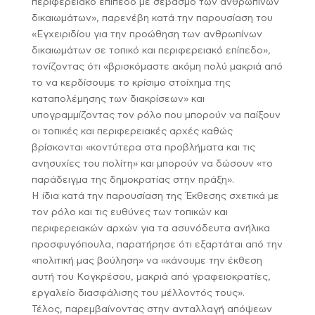
περιφερειακό επίπεδο με σεβασμό των ανθρωπίνων
δικαιωμάτων», παρενέβη κατά την παρουσίαση του
«Εγχειριδίου για την προώθηση των ανθρωπίνων
δικαιωμάτων σε τοπικό και περιφερειακό επίπεδο»,
τονίζοντας ότι «βρισκόμαστε ακόμη πολύ μακριά από
το να κερδίσουμε το κρίσιμο στοίχημα της
καταπολέμησης των διακρίσεων» και
υπογραμμίζοντας τον ρόλο που μπορούν να παίξουν
οι τοπικές και περιφερειακές αρχές καθώς
βρίσκονται «κοντύτερα στα προβλήματα και τις
ανησυχίες του πολίτη» και μπορούν να δώσουν «το
παράδειγμα της δημοκρατίας στην πράξη».
Η ίδια κατά την παρουσίαση της Έκθεσης σχετικά με
τον ρόλο και τις ευθύνες των τοπικών και
περιφερειακών αρχών για τα ασυνόδευτα ανήλικα
προσφυγόπουλα, παρατήρησε ότι εξαρτάται από την
«πολιτική μας βούληση» να «κάνουμε την έκθεση
αυτή του Κογκρέσου, μακριά από γραφειοκρατίες,
εργαλείο διασφάλισης του μέλλοντός τους».
Τέλος, παρεμβαίνοντας στην ανταλλαγή απόψεων