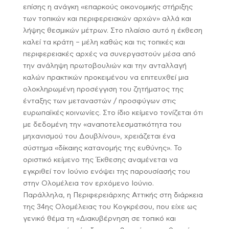
επίσης η ανάγκη «επαρκούς οικονομικής στήριξης
των τοπικών και περιφερειακών αρχών» αλλά και
λήψης θεσμικών μέτρων. Στο πλαίσιο αυτό η έκθεση
καλεί τα κράτη – μέλη καθώς και τις τοπικές και
περιφερειακές αρχές να συνεργαστούν μέσα από
την ανάληψη πρωτοβουλιών και την ανταλλαγή
καλών πρακτικών προκειμένου να επιτευχθεί μια
ολοκληρωμένη προσέγγιση του ζητήματος της
ένταξης των μεταναστών / προσφύγων στις
ευρωπαϊκές κοινωνίες. Στο ίδιο κείμενο τονίζεται ότι
με δεδομένη την «αναποτελεσματικότητα του
μηχανισμού του Δουβλίνου», χρειάζεται ένα
σύστημα «δίκαιης κατανομής της ευθύνης». Το
οριστικό κείμενο της Έκθεσης αναμένεται να
εγκριθεί τον Ιούνιο ενόψει της παρουσίασής του
στην Ολομέλεια τον ερχόμενο Ιούνιο.
Παράλληλα, η Περιφερειάρχης Αττικής στη διάρκεια
της 34ης Ολομέλειας του Κογκρέσου, που είχε ως
γενικό θέμα τη «Διακυβέρνηση σε τοπικό και