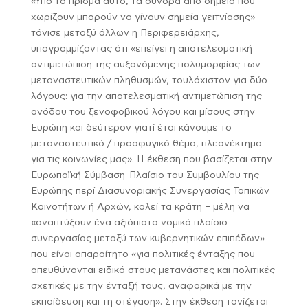
«Υπό το πρίσμα αυτό, τα σύνορα από σημεία που
χωρίζουν μπορούν να γίνουν σημεία γειτνίασης»
τόνισε μεταξύ άλλων η Περιφερειάρχης,
υπογραμμίζοντας ότι «επείγει η αποτελεσματική
αντιμετώπιση της αυξανόμενης πολυμορφίας των
μεταναστευτικών πληθυσμών, τουλάχιστον για δύο
λόγους: για την αποτελεσματική αντιμετώπιση της
ανόδου του ξενοφοβικού λόγου και μίσους στην
Ευρώπη και δεύτερον γιατί έτσι κάνουμε το
μεταναστευτικό / προσφυγικό θέμα, πλεονέκτημα
για τις κοινωνίες μας». Η έκθεση που βασίζεται στην
Ευρωπαϊκή Σύμβαση-Πλαίσιο του Συμβουλίου της
Ευρώπης περί Διασυνοριακής Συνεργασίας Τοπικών
Κοινοτήτων ή Αρχών, καλεί τα κράτη – μέλη να
«αναπτύξουν ένα αξιόπιστο νομικό πλαίσιο
συνεργασίας μεταξύ των κυβερνητικών επιπέδων»
που είναι απαραίτητο «για πολιτικές ένταξης που
απευθύνονται ειδικά στους μετανάστες και πολιτικές
σχετικές με την ένταξή τους, αναφορικά με την
εκπαίδευση και τη στέγαση». Στην έκθεση τονίζεται