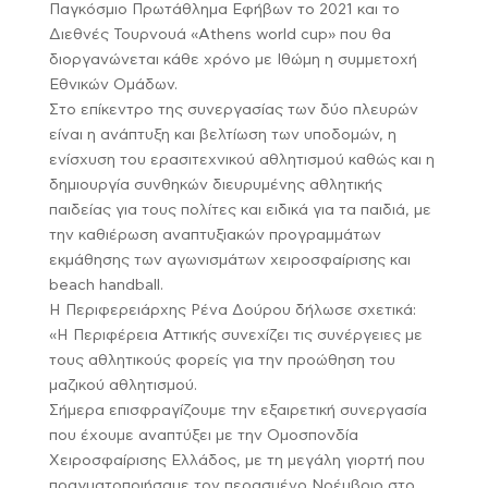
Παγκόσμιο Πρωτάθλημα Εφήβων το 2021 και το
Διεθνές Τουρνουά «Athens world cup» που θα
διοργανώνεται κάθε χρόνο με Ιθώμη η συμμετοχή
Εθνικών Ομάδων.
Στο επίκεντρο της συνεργασίας των δύο πλευρών
είναι η ανάπτυξη και βελτίωση των υποδομών, η
ενίσχυση του ερασιτεχνικού αθλητισμού καθώς και η
δημιουργία συνθηκών διευρυμένης αθλητικής
παιδείας για τους πολίτες και ειδικά για τα παιδιά, με
την καθιέρωση αναπτυξιακών προγραμμάτων
εκμάθησης των αγωνισμάτων χειροσφαίρισης και
beach handball.
Η Περιφερειάρχης Ρένα Δούρου δήλωσε σχετικά:
«Η Περιφέρεια Αττικής συνεχίζει τις συνέργειες με
τους αθλητικούς φορείς για την προώθηση του
μαζικού αθλητισμού.
Σήμερα επισφραγίζουμε την εξαιρετική συνεργασία
που έχουμε αναπτύξει με την Ομοσπονδία
Χειροσφαίρισης Ελλάδος, με τη μεγάλη γιορτή που
πραγματοποιήσαμε τον περασμένο Νοέμβριο στο