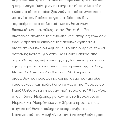
η δημιουργία “κέντρων καταγραφής” στις βασικές
χώρες από τις οποίες ξεκινούν οι πρόσφυγες και οι
μετανάστες. Πρόκειται για μια ιδέα που δεν
παραπέμπει στο σεβασμό των ανθρωπίνων
δικαιωμάτων – ακριβώς το αντίθετο: θυμίζει
σκοτεινές σελίδες της ευρωπαϊκής ιστορίας ενώ δεν
έχουν σβήσει οι εικόνες της περιπλάνησης του
διασωστικού πλοίου Aquarius, το οποίο βρήκε τελικά
ασφαλές καταφύγιο στην Βαλένθια ύστερα από
παρέμβαση της κυβέρνησης της Ισπανίας, μετά από
την άρνηση του υπουργού Εσωτερικών της Ιταλίας,
Ματέο Σαλβίνι, να δεχθεί τους 600 περίπου
διασωθέντες πρόσφυγες και μετανάστες (μεταξύ
τους έγκυες και παιδιά) από τα νερά της Μεσογείου.
Παράλληλα κατά τη συνάντησή τους, στις 19 Ιουνίου,
στον πύργο Μέζεμπεργκ, κοντά στο Βερολίνο, οι
Μέρκελ και Μακρόν έκαναν βήματα προς τα πίσω,
στην κατεύθυνση σκληρής εφαρμογής του
Κανονισμού του Δουβλίνου : αντί να κινηθούν προς