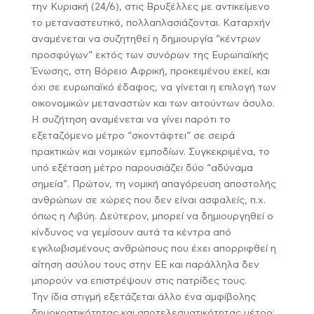
την Κυριακή (24/6), στις Βρυξέλλες με αντικείμενο
το μεταναστευτικό, πολλαπλασιάζονται. Καταρχήν
αναμένεται να συζητηθεί η δημιουργία “κέντρων
προσφύγων” εκτός των συνόρων της Ευρωπαϊκής
Ένωσης, στη Βόρειο Αφρική, προκειμένου εκεί, και
όχι σε ευρωπαϊκό έδαφος, να γίνεται η επιλογή των
οικονομικών μεταναστών και των αιτούντων άσυλο.
Η συζήτηση αναμένεται να γίνει παρότι το
εξεταζόμενο μέτρο “σκοντάφτει” σε σειρά
πρακτικών και νομικών εμποδίων. Συγκεκριμένα, το
υπό εξέταση μέτρο παρουσιάζει δύο “αδύναμα
σημεία”. Πρώτον, τη νομική απαγόρευση αποστολής
ανθρώπων σε χώρες που δεν είναι ασφαλείς, π.χ.
όπως η Λιβύη. Δεύτερον, μπορεί να δημιουργηθεί ο
κίνδυνος να γεμίσουν αυτά τα κέντρα από
εγκλωβισμένους ανθρώπους που έχει απορριφθεί η
αίτηση ασύλου τους στην ΕΕ και παράλληλα δεν
μπορούν να επιστρέψουν στις πατρίδες τους.
Την ίδια στιγμή εξετάζεται άλλο ένα αμφίβολης
δημοκρατικότητας και αποτελεσματικότητας μέτρο: