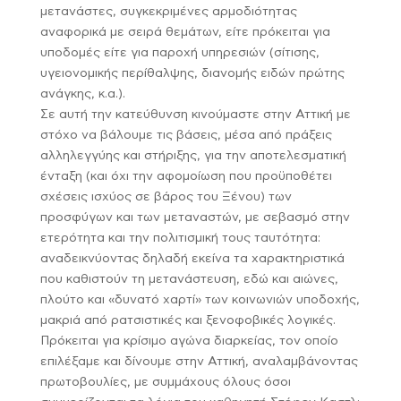
μετανάστες, συγκεκριμένες αρμοδιότητας
αναφορικά με σειρά θεμάτων, είτε πρόκειται για
υποδομές είτε για παροχή υπηρεσιών (σίτισης,
υγειονομικής περίθαλψης, διανομής ειδών πρώτης
ανάγκης, κ.α.).
Σε αυτή την κατεύθυνση κινούμαστε στην Αττική με
στόχο να βάλουμε τις βάσεις, μέσα από πράξεις
αλληλεγγύης και στήριξης, για την αποτελεσματική
ένταξη (και όχι την αφομοίωση που προϋποθέτει
σχέσεις ισχύος σε βάρος του Ξένου) των
προσφύγων και των μεταναστών, με σεβασμό στην
ετερότητα και την πολιτισμική τους ταυτότητα:
αναδεικνύοντας δηλαδή εκείνα τα χαρακτηριστικά
που καθιστούν τη μετανάστευση, εδώ και αιώνες,
πλούτο και «δυνατό χαρτί» των κοινωνιών υποδοχής,
μακριά από ρατσιστικές και ξενοφοβικές λογικές.
Πρόκειται για κρίσιμο αγώνα διαρκείας, τον οποίο
επιλέξαμε και δίνουμε στην Αττική, αναλαμβάνοντας
πρωτοβουλίες, με συμμάχους όλους όσοι