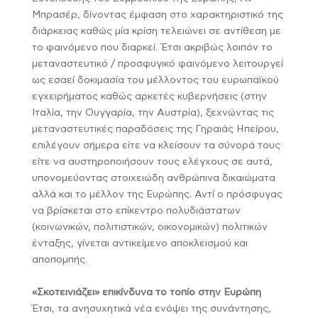
Μπρασέρ, δίνοντας έμφαση στο χαρακτηριστικό της
διάρκειας καθώς μία κρίση τελειώνει σε αντίθεση με
το φαινόμενο που διαρκεί. Έτσι ακριβώς λοιπόν το
μεταναστευτικό / προσφυγικό φαινόμενο λειτουργεί
ως εσαεί δοκιμασία του μέλλοντος του ευρωπαϊκού
εγχειρήματος καθώς αρκετές κυβερνήσεις (στην
Ιταλία, την Ουγγαρία, την Αυστρία), ξεχνώντας τις
μεταναστευτικές παραδόσεις της Γηραιάς Ηπείρου,
επιλέγουν σήμερα είτε να κλείσουν τα σύνορά τους
είτε να αυστηροποιήσουν τους ελέγχους σε αυτά,
υπονομεύοντας στοιχειώδη ανθρώπινα δικαιώματα
αλλά και το μέλλον της Ευρώπης. Αντί ο πρόσφυγας
να βρίσκεται στο επίκεντρο πολυδιάστατων
(κοινωνικών, πολιτιστικών, οικονομικών) πολιτικών
ένταξης, γίνεται αντικείμενο αποκλεισμού και
αποπομπής.
«Σκοτεινιάζει» επικίνδυνα το τοπίο στην Ευρώπη
Έτσι, τα ανησυχητικά νέα ενόψει της συνάντησης,