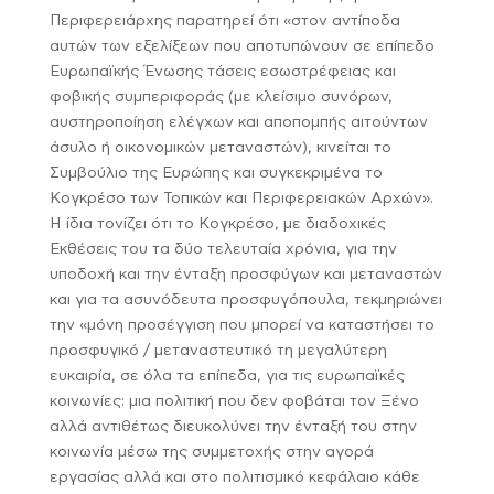
Περιφερειάρχης παρατηρεί ότι «στον αντίποδα
αυτών των εξελίξεων που αποτυπώνουν σε επίπεδο
Ευρωπαϊκής Ένωσης τάσεις εσωστρέφειας και
φοβικής συμπεριφοράς (με κλείσιμο συνόρων,
αυστηροποίηση ελέγχων και αποπομπής αιτούντων
άσυλο ή οικονομικών μεταναστών), κινείται το
Συμβούλιο της Ευρώπης και συγκεκριμένα το
Κογκρέσο των Τοπικών και Περιφερειακών Αρχών».
Η ίδια τονίζει ότι το Κογκρέσο, με διαδοχικές
Εκθέσεις του τα δύο τελευταία χρόνια, για την
υποδοχή και την ένταξη προσφύγων και μεταναστών
και για τα ασυνόδευτα προσφυγόπουλα, τεκμηριώνει
την «μόνη προσέγγιση που μπορεί να καταστήσει το
προσφυγικό / μεταναστευτικό τη μεγαλύτερη
ευκαιρία, σε όλα τα επίπεδα, για τις ευρωπαϊκές
κοινωνίες: μια πολιτική που δεν φοβάται τον Ξένο
αλλά αντιθέτως διευκολύνει την ένταξή του στην
κοινωνία μέσω της συμμετοχής στην αγορά
εργασίας αλλά και στο πολιτισμικό κεφάλαιο κάθε