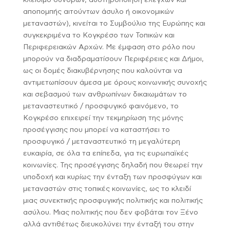
κλείσιμο συνόρων, αυστηροποίηση ελέγχων και
αποπομπής αιτούντων άσυλο ή οικονομικών
μεταναστών), κινείται το Συμβούλιο της Ευρώπης και
συγκεκριμένα το Κογκρέσο των Τοπικών και
Περιφερειακών Αρχών. Με έμφαση στο ρόλο που
μπορούν να διαδραματίσουν Περιφέρειες και Δήμοι,
ως οι δομές διακυβέρνησης που καλούνται να
αντιμετωπίσουν άμεσα με όρους κοινωνικής συνοχής
και σεβασμού των ανθρωπίνων δικαιωμάτων το
μεταναστευτικό / προσφυγικό φαινόμενο, το
Κογκρέσο επιχειρεί την τεκμηρίωση της μόνης
προσέγγισης που μπορεί να καταστήσει το
προσφυγικό / μεταναστευτικό τη μεγαλύτερη
ευκαιρία, σε όλα τα επίπεδα, για τις ευρωπαϊκές
κοινωνίες. Της προσέγγισης δηλαδή που θεωρεί την
υποδοχή και κυρίως την ένταξη των προσφύγων και
μεταναστών στις τοπικές κοινωνίες, ως το κλειδί
μιας συνεκτικής προσφυγικής πολιτικής και πολιτικής
ασύλου. Μιας πολιτικής που δεν φοβάται τον Ξένο
αλλά αντιθέτως διευκολύνει την ένταξή του στην