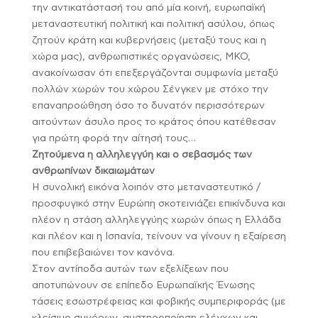
την αντικατάστασή του από μία κοινή, ευρωπαϊκή
μεταναστευτική πολιτική και πολιτική ασύλου, όπως
ζητούν κράτη και κυβερνήσεις (μεταξύ τους και η
χώρα μας), ανθρωπιστικές οργανώσεις, ΜΚΟ,
ανακοίνωσαν ότι επεξεργάζονται συμφωνία μεταξύ
πολλών χωρών του χώρου Σένγκεν με στόχο την
επαναπροώθηση όσο το δυνατόν περισσότερων
αιτούντων άσυλο προς το κράτος όπου κατέθεσαν
για πρώτη φορά την αίτησή τους…
Ζητούμενα η αλληλεγγύη και ο σεβασμός των
ανθρωπίνων δικαιωμάτων
Η συνολική εικόνα λοιπόν στο μεταναστευτικό /
προσφυγικό στην Ευρώπη σκοτεινιάζει επικίνδυνα και
πλέον η στάση αλληλεγγύης χωρών όπως η Ελλάδα
και πλέον και η Ισπανία, τείνουν να γίνουν η εξαίρεση
που επιβεβαιώνει τον κανόνα.
Στον αντίποδα αυτών των εξελίξεων που
αποτυπώνουν σε επίπεδο Ευρωπαϊκής Ένωσης
τάσεις εσωστρέφειας και φοβικής συμπεριφοράς (με