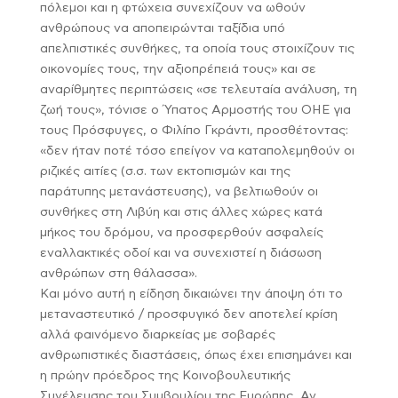
πόλεμοι και η φτώχεια συνεχίζουν να ωθούν
ανθρώπους να αποπειρώνται ταξίδια υπό
απελπιστικές συνθήκες, τα οποία τους στοιχίζουν τις
οικονομίες τους, την αξιοπρέπειά τους» και σε
αναρίθμητες περιπτώσεις «σε τελευταία ανάλυση, τη
ζωή τους», τόνισε ο Ύπατος Αρμοστής του ΟΗΕ για
τους Πρόσφυγες, ο Φιλίπο Γκράντι, προσθέτοντας:
«δεν ήταν ποτέ τόσο επείγον να καταπολεμηθούν οι
ριζικές αιτίες (σ.σ. των εκτοπισμών και της
παράτυπης μετανάστευσης), να βελτιωθούν οι
συνθήκες στη Λιβύη και στις άλλες χώρες κατά
μήκος του δρόμου, να προσφερθούν ασφαλείς
εναλλακτικές οδοί και να συνεχιστεί η διάσωση
ανθρώπων στη θάλασσα».
Και μόνο αυτή η είδηση δικαιώνει την άποψη ότι το
μεταναστευτικό / προσφυγικό δεν αποτελεί κρίση
αλλά φαινόμενο διαρκείας με σοβαρές
ανθρωπιστικές διαστάσεις, όπως έχει επισημάνει και
η πρώην πρόεδρος της Κοινοβουλευτικής
Συνέλευσης του Συμβουλίου της Ευρώπης, Αν