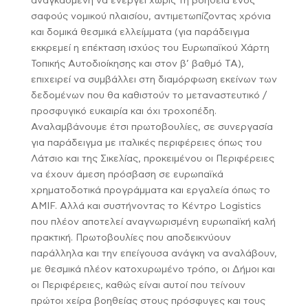
αναγκασμένη να ενεργεί χωρίς τη βοήθεια ενός
σαφούς νομικού πλαισίου, αντιμετωπίζοντας χρόνια
και δομικά θεσμικά ελλείμματα (για παράδειγμα
εκκρεμεί η επέκταση ισχύος του Ευρωπαϊκού Χάρτη
Τοπικής Αυτοδιοίκησης και στον β’ βαθμό ΤΑ),
επιχειρεί να συμβάλλει στη διαμόρφωση εκείνων των
δεδομένων που θα καθιστούν το μεταναστευτικό /
προσφυγικό ευκαιρία και όχι τροχοπέδη.
Αναλαμβάνουμε έτσι πρωτοβουλίες, σε συνεργασία
για παράδειγμα με ιταλικές περιφέρειες όπως του
Λάτσιο και της Σικελίας, προκειμένου οι Περιφέρειες
να έχουν άμεση πρόσβαση σε ευρωπαϊκά
χρηματοδοτικά προγράμματα και εργαλεία όπως το
AMIF. Αλλά και συστήνοντας το Κέντρο Logistics
που πλέον αποτελεί αναγνωρισμένη ευρωπαϊκή καλή
πρακτική. Πρωτοβουλίες που αποδεικνύουν
παράλληλα και την επείγουσα ανάγκη να αναλάβουν,
με θεσμικά πλέον κατοχυρωμένο τρόπο, οι Δήμοι και
οι Περιφέρειες, καθώς είναι αυτοί που τείνουν
πρώτοι χείρα βοηθείας στους πρόσφυγες και τους