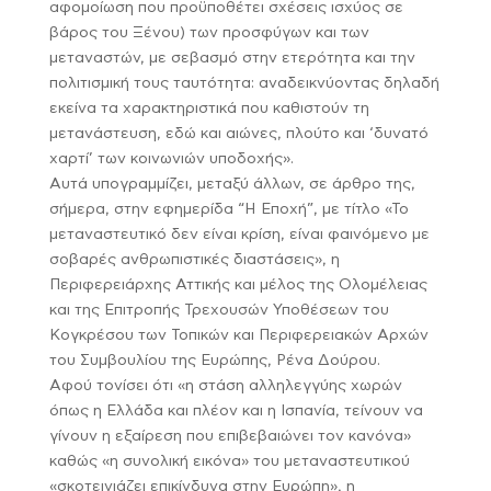
αφομοίωση που προϋποθέτει σχέσεις ισχύος σε
βάρος του Ξένου) των προσφύγων και των
μεταναστών, με σεβασμό στην ετερότητα και την
πολιτισμική τους ταυτότητα: αναδεικνύοντας δηλαδή
εκείνα τα χαρακτηριστικά που καθιστούν τη
μετανάστευση, εδώ και αιώνες, πλούτο και ‘δυνατό
χαρτί’ των κοινωνιών υποδοχής».
Αυτά υπογραμμίζει, μεταξύ άλλων, σε άρθρο της,
σήμερα, στην εφημερίδα “Η Εποχή”, με τίτλο «Το
μεταναστευτικό δεν είναι κρίση, είναι φαινόμενο με
σοβαρές ανθρωπιστικές διαστάσεις», η
Περιφερειάρχης Αττικής και μέλος της Ολομέλειας
και της Επιτροπής Τρεχουσών Υποθέσεων του
Κογκρέσου των Τοπικών και Περιφερειακών Αρχών
του Συμβουλίου της Ευρώπης, Ρένα Δούρου.
Αφού τονίσει ότι «η στάση αλληλεγγύης χωρών
όπως η Ελλάδα και πλέον και η Ισπανία, τείνουν να
γίνουν η εξαίρεση που επιβεβαιώνει τον κανόνα»
καθώς «η συνολική εικόνα» του μεταναστευτικού
«σκοτεινιάζει επικίνδυνα στην Ευρώπη», η