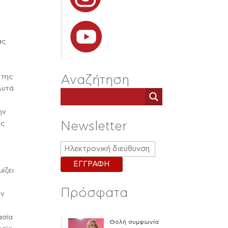
,
ας
 της
Αναζήτηση
 Αυτά
ην
ής
Newsletter
ίζει
Πρόσφατα
ην
ασία
Θολή συμφωνία