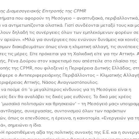
 της Διαμεσογειακής Επιτροπής της CPMR
τήματα που αφορούν τη Μεσόγειο – αναπτυξιακά, περιβαλλοντικά
ι να αντιμετωπίζονται ολιστικά. Γιατί συνδέονται μεταξύ τους και μ
άλλουν δηλαδή τις συνέργειες όλων των εμπλεκόμενων φορέων σε
ών αρχών».
«Μιλώ για συνέργειες που ενώνουν δυνάμεις και κοινές
ιμων διακυβευμάτων όπως είναι η κλιματική αλλαγή, τις συνέπειες
 τις μέρες. Είτε πρόκειται για τη Χαλκιδική είτε για την Αττική».
κής, Ρένα Δούρου στον χαιρετισμό που απέστειλε στο πλαίσιο της
ροπής της CPMR, που φιλοξενεί η Περιφέρεια Δυτικής Ελλάδας, στ
τέφερε ο Αντιπεριφερειάρχης Περιβάλλοντος – Κλιματικής Αλλαγ
Περιφέρειας Αττικής, Νάσος Αναγνωστόπουλος.
α πούμε ότι ‘ο μεγαλύτερος κίνδυνος για τη Μεσόγειο είναι η
νείς δεν θα αναλάβει τις δικές μας ευθύνες. Το δικό μας χρέος
 ‘μωσαϊκό πολιτισμών και θρησκειών’ – τη Μεσόγειό μας» υπογραμμ
ναντίληψης, συνεργασίας, συντονισμού όλων των παράκτιων
ν, όπως οι επενδύσεις, η έρευνα, η καινοτομία. «Ενεργειών για τ
ά», σημειώνει η ίδια.
 «Η προστιθέμενη αξία της πολιτικής συνοχής της Ε.Ε. και η συνεργ