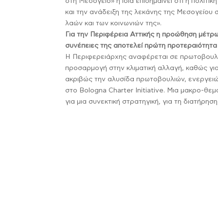
στη Μεσόγειο» η ίδια επισημαίνει ότι η πολιτι
και την ανάδειξη της λεκάνης της Μεσογείου 
λαών και των κοινωνιών της».
Για την Περιφέρεια Αττικής η προώθηση μέτρω
συνέπειες της αποτελεί πρώτη προτεραιότητα
Η Περιφερειάρχης αναφέρεται σε πρωτοβουλί
προσαρμογή στην κλιματική αλλαγή, καθώς για
ακριβώς την αλυσίδα πρωτοβουλιών, ενεργειών
στο Bologna Charter Initiative. Μια μακρο-θε
για μια συνεκτική στρατηγική, για τη διατήρη