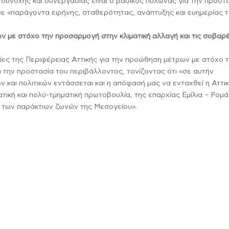
κή συνοχής και συνεργασίας είναι ο βασικός πυλώνας για την προστ
σε «παράγοντα ειρήνης, σταθερότητας, ανάπτυξης και ευημερίας 
ν με στόχο την προσαρμογή στην κλιματική αλλαγή και τις σοβαρ
ες της Περιφέρειας Αττικής για την προώθηση μέτρων με στόχο 
 την προστασία του περιβάλλοντος, τονίζοντας ότι «σε αυτήν
 και πολιτικών εντάσσεται και η απόφασή μας να ενταχθεί η Αττι
ματική και πολύ-τμηματική πρωτοβουλία, της επαρχίας Εμίλια – Ρομά
ση των παράκτιων ζωνών της Μεσογείου».