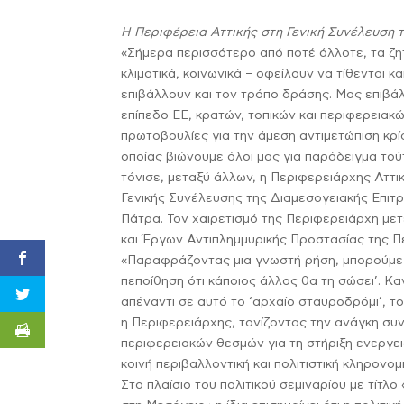
Η Περιφέρεια Αττικής στη Γενική Συνέλευση
«Σήμερα περισσότερο από ποτέ άλλοτε, τα ζη
κλιματικά, κοινωνικά – οφείλουν να τίθενται κα
επιβάλλουν και τον τρόπο δράσης. Μας επιβ
επίπεδο ΕΕ, κρατών, τοπικών και περιφερειακ
πρωτοβουλίες για την άμεση αντιμετώπιση κρίσ
οποίας βιώνουμε όλοι μας για παράδειγμα τούτες
τόνισε, μεταξύ άλλων, η Περιφερειάρχης Αττι
Γενικής Συνέλευσης της Διαμεσογειακής Επιτ
Πάτρα. Τον χαιρετισμό της Περιφερειάρχη με
και Έργων Αντιπλημμυρικής Προστασίας της 
«Παραφράζοντας μια γνωστή ρήση, μπορούμε ν
πεποίθηση ότι κάποιος άλλος θα τη σώσει’. Κα
απέναντι σε αυτό το ‘αρχαίο σταυροδρόμι’, το
η Περιφερειάρχης, τονίζοντας την ανάγκη συ
περιφερειακών θεσμών για τη στήριξη ενεργειώ
κοινή περιβαλλοντική και πολιτιστική κληρονομι
Στο πλαίσιο του πολιτικού σεμιναρίου με τίτλο