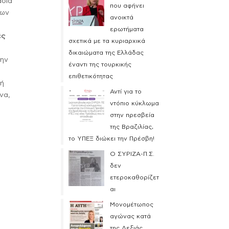
ασία
που αφήνει
των
ανοικτά
ερωτήματα
ές
σχετικά με τα κυριαρχικά
δικαιώματα της Ελλάδας
την
έναντι της τουρκικής
επιθετικότητας
κή
Αντί για το
να,
ντόπιο κύκλωμα
στην πρεσβεία
της Βραζιλίας,
το ΥΠΕΞ διώκει την Πρέσβη!
Ο ΣΥΡΙΖΑ-Π.Σ.
δεν
ετεροκαθορίζετ
αι
Μονομέτωπος
αγώνας κατά
της Δεξιάς