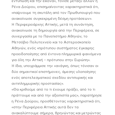
εντύπωση και την εικόνα», τόνισε μεταξύ άλλων η
Ρένα Δούρου, επισημαίνοντας χαρακτηριστικά ότι,
«παίρνουμε τη σκυτάλη από τον Πρωθυπουργό που
ανακοίνωσε συγκεκριμένη δέσμη προτάσεων».
Η Περιφερειάρχης Αττικής, μετά τη συνάντηση,
ανακοίνωσε τη δημιουργία από την Περιφέρεια, σε
συνεργασία με το Πανεπιστήμιο Αθηνών, το
Μετσόβιο Πολυτεχνείο και το Αστεροσκοπείο
Αθηνών, ενός «πρότυπου συστήματος έγκαιρης
προειδοποίησης από έντονα πλημμυρικά φαινόμενα
για όλη την Αττική – πρότυπου στην Ευρώπη».
Η ίδια, υπογράμμισε την «ανάγκη, όπως τόνισαν οι
δύο σημαντικοί επιστήμονες, άμεσης υλοποίησης
ενός αποτελεσματικού σχεδίου αντιπυρικής και
αντιπλημμυρικής προστασίας».
«Θα κριθούμε από το τι έχουμε πράξει, από το τι
πράττουμε και από την αξιοπιστία μας», παρατήρησε
η Ρένα Δούρου, προσθέτοντας χαρακτηριστικά ότι,
«στην Περιφέρεια Αττικής αυτά δεν τα
ανακαλύπτουμε σήμερα, θρηνώντας και μετρώντας