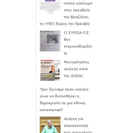
ντόπιο κύκλωμα
στην πρεσβεία
της Βραζιλίας,
το ΥΠΕΞ διώκει την Πρέσβη!
Ο ΣΥΡΙΖΑ-Π.Σ.
δεν
ετεροκαθορίζετ
αι
Μονομέτωπος
αγώνας κατά
της Δεξιάς
“Δεν ξεχνάμε πόσο εύκολο
είναι να διολισθήσει η
δημοκρατία σε μια εθνική
καταστροφή”
Ανάγκη για
επανεκκίνηση
των συνομιλιών