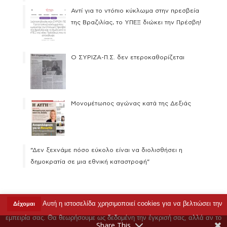
Αντί για το ντόπιο κύκλωμα στην πρεσβεία
της Βραζιλίας, το ΥΠΕΞ διώκει την Πρέσβη!
Ο ΣΥΡΙΖΑ-Π.Σ. δεν ετεροκαθορίζεται
Μονομέτωπος αγώνας κατά της Δεξιάς
“Δεν ξεχνάμε πόσο εύκολο είναι να διολισθήσει η
δημοκρατία σε μια εθνική καταστροφή”
Αυτή η ιστοσελίδα χρησιμοποιεί cookies για να βελτιώσει την
Δέχομαι
Copyright © 2023 Ρένα Δούρου |
Όροι Χρήσης
|
εμπειρία σας. Θα θεωρήσουμε ως δεδομένη την έγκρισή σας, αλλά αν το
Επικοινωνία
Share This