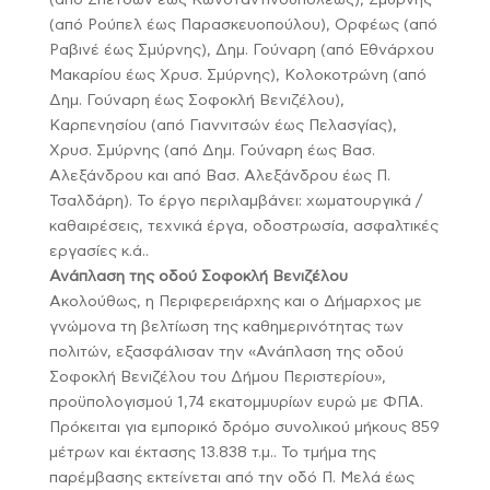
(από Σπετσών έως Κωνσταντινουπόλεως), Σμύρνης
(από Ρούπελ έως Παρασκευοπούλου), Ορφέως (από
Ραβινέ έως Σμύρνης), Δημ. Γούναρη (από Εθνάρχου
Μακαρίου έως Χρυσ. Σμύρνης), Κολοκοτρώνη (από
Δημ. Γούναρη έως Σοφοκλή Βενιζέλου),
Καρπενησίου (από Γιαννιτσών έως Πελασγίας),
Χρυσ. Σμύρνης (από Δημ. Γούναρη έως Βασ.
Αλεξάνδρου και από Βασ. Αλεξάνδρου έως Π.
Τσαλδάρη). Το έργο περιλαμβάνει: χωματουργικά /
καθαιρέσεις, τεχνικά έργα, οδοστρωσία, ασφαλτικές
εργασίες κ.ά..
Ανάπλαση της οδού Σοφοκλή Βενιζέλου
Ακολούθως, η Περιφερειάρχης και ο Δήμαρχος με
γνώμονα τη βελτίωση της καθημερινότητας των
πολιτών, εξασφάλισαν την «Ανάπλαση της οδού
Σοφοκλή Βενιζέλου του Δήμου Περιστερίου»,
προϋπολογισμού 1,74 εκατομμυρίων ευρώ με ΦΠΑ.
Πρόκειται για εμπορικό δρόμο συνολικού μήκους 859
μέτρων και έκτασης 13.838 τ.μ.. Το τμήμα της
παρέμβασης εκτείνεται από την οδό Π. Μελά έως