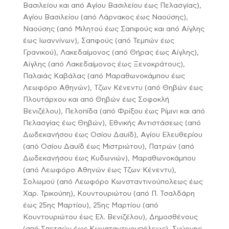
Βασιλείου και από Αγίου Βασιλείου έως Πελασγίας),
Αγίου Βασιλείου (από Λάρνακος έως Ναούσης),
Ναούσης (από Μιλητού έως Σαπφούς και από Αίγλης
έως Ιωαννίνων), Σαπφούς (από Τεμπών έως
Γρανικού), Λακεδαίμονος (από Θήρας έως Αίγλης),
Αίγλης (από Λακεδαίμονος έως Ξενοκράτους),
Παλαιάς Καβάλας (από Μαραθωνοκάμπου έως
Λεωφόρο Αθηνών), Τζων Κένεντυ (από Θηβών έως
Πλουτάρχου και από Θηβών έως Σοφοκλή
Βενιζέλου), Πελοπίδα (από Φρίξου έως Ρίμινι και από
Πελασγίας έως Θηβών), Εθνικής Αντιστάσεως (από
Δωδεκανήσου έως Οσίου Δαυίδ), Αγίου Ελευθερίου
(από Οσίου Δαυίδ έως Μιστριώτου), Πατρών (από
Δωδεκανήσου έως Κυδωνιών), Μαραθωνοκάμπου
(από Λεωφόρο Αθηνών έως Τζων Κένεντυ),
Σολωμού (από Λεωφόρο Κωνσταντινούπολεως έως
Χαρ. Τρικούπη), Κουντουριώτου (από Π. Τσαλδάρη
έως 25ης Μαρτίου), 25ης Μαρτίου (από
Κουντουριώτου έως Ελ. Βενιζέλου), Δημοσθένους