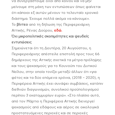
να συνεργαστούμε όλοι από κοινού και να μην
μείνουμε στη μάχη των εντυπώσεων όπως φαίνεται
ότι κάποιοι εξ αυτών μένουν το τελευταίο χρονικό
διάστημα. Έχουμε πολλά ακόμα να κάνουμε».
Το
βίντεο
από τη δήλωση της Περιφερειάρχη
Αττικής, Ρένας Δούρου,
εδώ.
Όχι μικροπολιτικές σκοπιμότητες και ψευδείς
εντυπώσεις
Σημειώνεται ότι τη Δευτέρα, 20 Αυγούστου, η
Περιφερειάρχης απέστειλε επιστολή προς τους 66
δημάρχους της Αττικής σχετικά τα μέτρα πρόληψης
και τους ψεκασμούς για το Κουνούπι του Δυτικού
Νείλου, στην οποία τονίζει μεταξύ άλλων ότι «για
φέτος και τα δύο επόμενα χρόνια, (2018 – 2020), η
Περιφέρεια Αττικής έχει συνάψει συμβάσεις, κατόπιν
διεθνών διαγωνισμών, συνολικού προϋπολογισμού
περίπου 3 εκατομμυρίων ευρώ». «Στο πλαίσιο αυτό,
από τον Μάρτιο η Περιφέρεια Αττικής διενεργεί
ψεκασμούς από εδάφους και αέρος σε οικολογικά
προστατευόμενες περιοχές και σε περιοχές