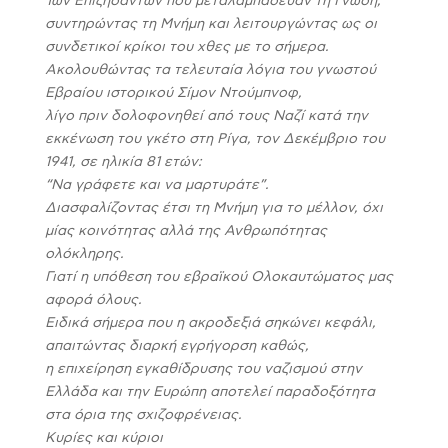
Των Επιζήσαντων που μεταλαμπάδευαν τη Γνώση,
συντηρώντας τη Μνήμη και λειτουργώντας ως οι
συνδετικοί κρίκοι του χθες με το σήμερα.
Ακολουθώντας τα τελευταία λόγια του γνωστού
Εβραίου ιστορικού Σίμον Ντούμπνοφ,
λίγο πριν δολοφονηθεί από τους Ναζί κατά την
εκκένωση του γκέτο στη Ρίγα, τον Δεκέμβριο του
1941, σε ηλικία 81 ετών:
“Να γράφετε και να μαρτυράτε”.
Διασφαλίζοντας έτσι τη Μνήμη για το μέλλον, όχι
μίας κοινότητας αλλά της Ανθρωπότητας
ολόκληρης.
Γιατί η υπόθεση του εβραϊκού Ολοκαυτώματος μας
αφορά όλους.
Ειδικά σήμερα που η ακροδεξιά σηκώνει κεφάλι,
απαιτώντας διαρκή εγρήγορση καθώς,
η επιχείρηση εγκαθίδρυσης του ναζισμού στην
Ελλάδα και την Ευρώπη αποτελεί παραδοξότητα
στα όρια της σχιζοφρένειας.
Κυρίες και κύριοι