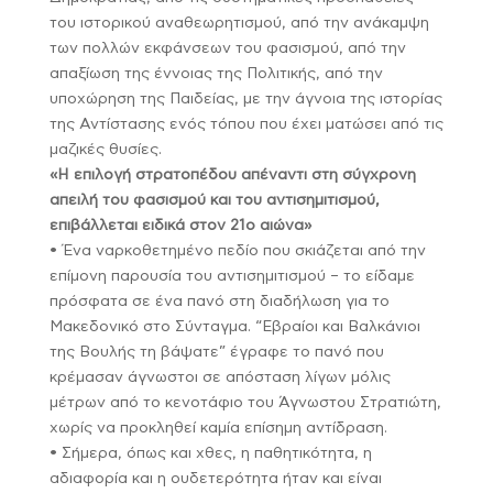
του ιστορικού αναθεωρητισμού, από την ανάκαμψη
των πολλών εκφάνσεων του φασισμού, από την
απαξίωση της έννοιας της Πολιτικής, από την
υποχώρηση της Παιδείας, με την άγνοια της ιστορίας
της Αντίστασης ενός τόπου που έχει ματώσει από τις
μαζικές θυσίες.
«Η επιλογή στρατοπέδου απέναντι στη σύγχρονη
απειλή του φασισμού και του αντισημιτισμού,
επιβάλλεται ειδικά στον 21ο αιώνα»
• Ένα ναρκοθετημένο πεδίο που σκιάζεται από την
επίμονη παρουσία του αντισημιτισμού – το είδαμε
πρόσφατα σε ένα πανό στη διαδήλωση για το
Μακεδονικό στο Σύνταγμα. “Εβραίοι και Βαλκάνιοι
της Βουλής τη βάψατε” έγραφε το πανό που
κρέμασαν άγνωστοι σε απόσταση λίγων μόλις
μέτρων από το κενοτάφιο του Άγνωστου Στρατιώτη,
χωρίς να προκληθεί καμία επίσημη αντίδραση.
• Σήμερα, όπως και χθες, η παθητικότητα, η
αδιαφορία και η ουδετερότητα ήταν και είναι