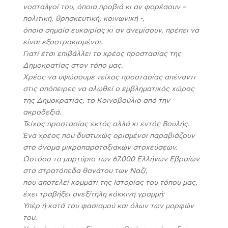
νοσταλγοί του, όποια προβιά κι αν φορέσουν –
πολιτική, θρησκευτική, κοινωνική -,
όποια σημαία ευκαιρίας κι αν ανεμίσουν, πρέπει να
είναι εξοστρακισμένοι.
Γιατί έτσι επιβάλλει το χρέος προστασίας της
Δημοκρατίας στον τόπο μας.
Χρέος να υψώσουμε τείχος προστασίας απέναντι
στις απόπειρες να αλωθεί ο εμβληματικός χώρος
της Δημοκρατίας, το Κοινοβούλιο από την
ακροδεξιά.
Τείχος προστασίας εκτός αλλά κι εντός Βουλής.
Ένα χρέος που δυστυχώς ορισμένοι παραβιάζουν
στο όνομα μικροπαραταξιακών στοχεύσεων.
Ωστόσο το μαρτύριο των 67.000 Ελλήνων Εβραίων
στα στρατόπεδα θανάτου των Ναζί,
που αποτελεί κομμάτι της Ιστορίας του τόπου μας,
έχει τραβήξει ανεξίτηλη κόκκινη γραμμή:
Υπέρ ή κατά του φασισμού και όλων των μορφών
του.