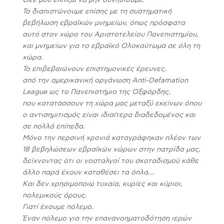
Θεέ μου ελπίζω να μην συνηθίσαμε.
Το διαπιστώνουμε επίσης με τη συστηματική
βεβήλωση εβραϊκών μνημείων, όπως πρόσφατα
αυτό στον χώρο του Αριστοτελείου Πανεπιστημίου,
και μνημείων για το εβραϊκό Ολοκαύτωμα σε όλη τη
χώρα.
Το επιβεβαιώνουν επιστημονικές έρευνες,
από την αμερικανική οργάνωση Anti-Defamation
League ως το Πανεπιστήμιο της Οξφόρδης,
που κατατάσσουν τη χώρα μας μεταξύ εκείνων όπου
ο αντισημιτισμός είναι ιδιαίτερα διαδεδομένος και
σε πολλά επίπεδα.
Μόνο την περσινή χρονιά καταγράφηκαν πλέον των
18 βεβηλώσεων εβραϊκών χώρων στην πατρίδα μας,
δείχνοντας ότι οι νοσταλγοί του σκοταδισμού κάθε
άλλο παρά έχουν καταθέσει τα όπλα…
Και δεν χρησιμοποιώ τυχαία, κυρίες και κύριοι,
πολεμικούς όρους.
Γιατί έχουμε πόλεμο.
Έναν πόλεμο για την επανανοηματοδότηση ιερών