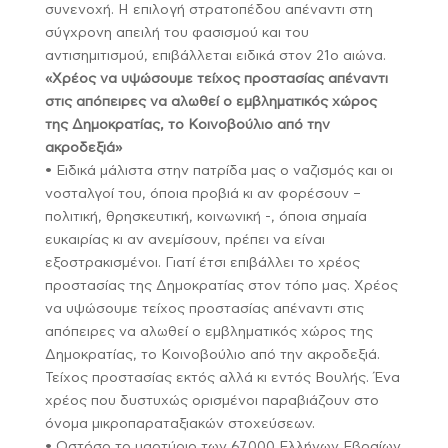
συνενοχή. Η επιλογή στρατοπέδου απέναντι στη
σύγχρονη απειλή του φασισμού και του
αντισημιτισμού, επιβάλλεται ειδικά στον 21ο αιώνα.
«Χρέος να υψώσουμε τείχος προστασίας απέναντι
στις απόπειρες να αλωθεί ο εμβληματικός χώρος
της Δημοκρατίας, το Κοινοβούλιο από την
ακροδεξιά»
• Ειδικά μάλιστα στην πατρίδα μας ο ναζισμός και οι
νοσταλγοί του, όποια προβιά κι αν φορέσουν –
πολιτική, θρησκευτική, κοινωνική -, όποια σημαία
ευκαιρίας κι αν ανεμίσουν, πρέπει να είναι
εξοστρακισμένοι. Γιατί έτσι επιβάλλει το χρέος
προστασίας της Δημοκρατίας στον τόπο μας. Χρέος
να υψώσουμε τείχος προστασίας απέναντι στις
απόπειρες να αλωθεί ο εμβληματικός χώρος της
Δημοκρατίας, το Κοινοβούλιο από την ακροδεξιά.
Τείχος προστασίας εκτός αλλά κι εντός Βουλής. Ένα
χρέος που δυστυχώς ορισμένοι παραβιάζουν στο
όνομα μικροπαραταξιακών στοχεύσεων.
• Ωστόσο το μαρτύριο των 67.000 Ελλήνων Εβραίων