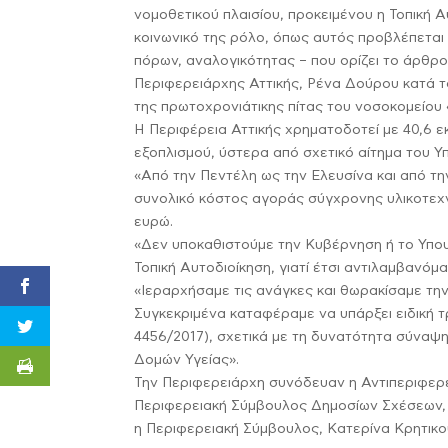
νομοθετικού πλαισίου, προκειμένου η Τοπική Α
κοινωνικό της ρόλο, όπως αυτός προβλέπεται 
πόρων, αναλογικότητας – που ορίζει το άρθρο
Περιφερειάρχης Αττικής, Ρένα Δούρου κατά το
της πρωτοχρονιάτικης πίτας του νοσοκομείου
Η Περιφέρεια Αττικής χρηματοδοτεί με 40,6 
εξοπλισμού, ύστερα από σχετικό αίτημα του Υπ
«Από την Πεντέλη ως την Ελευσίνα και από τ
συνολικό κόστος αγοράς σύγχρονης υλικοτεχν
ευρώ.
«Δεν υποκαθιστούμε την Κυβέρνηση ή το Υπουρ
Τοπική Αυτοδιοίκηση, γιατί έτσι αντιλαμβανό
«Ιεραρχήσαμε τις ανάγκες και θωρακίσαμε τη
Συγκεκριμένα καταφέραμε να υπάρξει ειδική τ
4456/2017), σχετικά με τη δυνατότητα σύνα
Δομών Υγείας».
Την Περιφερειάρχη συνόδευαν η Αντιπεριφερε
Περιφερειακή Σύμβουλος Δημοσίων Σχέσεων, 
η Περιφερειακή Σύμβουλος, Κατερίνα Κρητικο