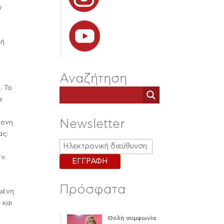
ν
πή
Αναζήτηση
. Το
α
Newsletter
ρονη
ας:
ν.
Πρόσφατα
μένη
 και
Θολή συμφωνία