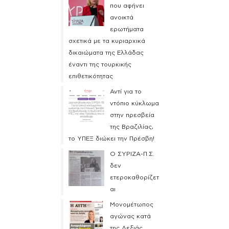
που αφήνει
ανοικτά
ερωτήματα
σχετικά με τα κυριαρχικά
δικαιώματα της Ελλάδας
έναντι της τουρκικής
επιθετικότητας
Αντί για το
ντόπιο κύκλωμα
στην πρεσβεία
της Βραζιλίας,
το ΥΠΕΞ διώκει την Πρέσβη!
Ο ΣΥΡΙΖΑ-Π.Σ.
δεν
ετεροκαθορίζετ
αι
Μονομέτωπος
αγώνας κατά
της Δεξιάς