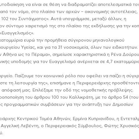
υτοδιοίκηση να είναι σε θέση να διαδραματίζει αποτελεσματικά το
από τον νόμο, στο πλαίσιο των αρχών – οικονομικής αυτοτέλειας,
 102 του Συντάγματος». Αυτά υπογράμμισε, μεταξύ άλλων, η
ν σύντομο χαιρετισμό της στο πλαίσιο της εκδήλωσης για την κο
 «Ευαγγελισμός».
εκατομμύρια ευρώ την προμήθεια σύγχρονου μηχανολογικού
ουργείου Υγείας, και για τα 31 νοσοκομεία, όλων των ειδικοτήτων.
ην Αθήνα ως το Πέραμα», σημείωσε χαρακτηριστικά η Ρένα Δούρου
ικής υποδομής για τον Ευαγγελισμό ανέρχεται σε 4,7 εκατομμύρι
γείο. Παίζουμε τον κοινωνικό ρόλο που οφείλει να παίζει η σύγχ
μαστε τη λειτουργία της», επισήμανε η Περιφερειάρχης προσθέτοντ
ν απόφασή μας. Επιλέξαμε την οδό της νομοθετικής πρόβλεψης.
ροποποίηση του άρθρου 100 του Καλλικράτη, με το άρθρο 54 (του 
ψης προγραμματικών συμβάσεων για την ανάπτυξη των Δημοσίων
ιάρχης Κεντρικού Τομέα Αθηνών, Ερμίνα Κυπριανίδου, η Εντεταλ
Αγγελική Λεβέντη, ο Περιφερειακός Σύμβουλος, Φώτης Χρυσικός
ύ.