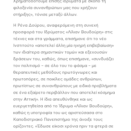
Χρηματοδοτούμε επίσης ιδρύματα με σκοπό τη
φιλοξενία συνανθρώπων μας που χρήζουν
στήριξης», τόνισε μεταξύ άλλων.
Η Ρένα Δούρου, αναφερόμενη στη συνεχή
προσφορά του Ιδρύματος «Λίλιαν Βουδούρη» στις
τέχνες και στα γράμματα, επισήμανε ότι το νέο
Ινστιτούτο «αποτελεί άλλη μία ηχηρή επιβεβαίωση»
των ιδιαίτερα σημαντικών τομών και εξεχουσών
δράσεων του, καθώς, όπως επισήμανε, «συνδυάζει
τον πολιτισμό – σε όλο του το φάσμα – με
θεραπευτικές μεθόδους πρωτόγνωρες και
πρωτοπόρες, σε ποικίλες ομάδες ανθρώπων,
πρωτίστως σε συνανθρώπους με ειδικά προβλήματα
σε ένα εξαίρετο περιβάλλον που αποτελεί κόσμημα
στην Αττική». Η ίδια απευθύνθηκε και ως
ευεργετηθείσα από το Ίδρυμα «Λίλιαν Βουδούρη»,
καθώς η υποτροφία του ως αριστεύσασα στο
Καποδιστριακό Πανεπιστήμιο της άνοιξε τους
ορίζοντες. «Έδωσε είκοσι χρόνια πριν τα φτερά σε