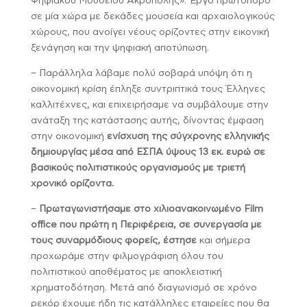
Ψηφιακού Μουσείου Ακρόπολης». Έργο πρωτοπόρο
σε μία χώρα με δεκάδες μουσεία και αρχαιολογικούς
χώρους, που ανοίγει νέους ορίζοντες στην εικονική
ξενάγηση και την ψηφιακή αποτύπωση.
– Παράλληλα λάβαμε πολύ σοβαρά υπόψη ότι η
οικονομική κρίση έπληξε συντριπτικά τους Έλληνες
καλλιτέχνες, και επιχειρήσαμε να συμβάλουμε στην
ανάταξη της κατάστασης αυτής, δίνοντας έμφαση
στην οικονομική
ενίσχυση της σύγχρονης ελληνικής
δημιουργίας μέσα από ΕΣΠΑ ύψους 13 εκ. ευρώ σε
βασικούς πολιτιστικούς οργανισμούς με τριετή
χρονικό ορίζοντα.
–
Πρωταγωνιστήσαμε στο χιλιοανακοινωμένο Film
office που πρώτη η Περιφέρεια, σε συνεργασία με
τους συναρμόδιους φορείς, έστησε
και σήμερα
προχωράμε στην φιλμογράφιση όλου του
πολιτιστικού αποθέματος με αποκλειστική
χρηματοδότηση. Μετά από διαγωνισμό σε χρόνο
ρεκόρ έχουμε ήδη τις κατάλληλες εταιρείες που θα