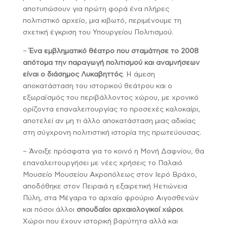
αποτυπώσουν για πρώτη φορά ένα πλήρες
πολιτιστικό αρχείο, μια κιβωτό, περιμένουμε τη
σχετική έγκριση του Υπουργείου Πολιτισμού.
–
Ένα εμβληματικό θέατρο που σταμάτησε το 2008
απότομα την παραγωγή πολιτισμού και αναμνήσεων
είναι ο διάσημος Λυκαβηττός
. Η άμεση
αποκατάσταση του ιστορικού θεάτρου και ο
εξωραϊσμός του περιβάλλοντος χώρου, με χρονικό
ορίζοντα επαναλειτουργίας το προσεχές καλοκαίρι,
αποτελεί αν μη τι άλλο αποκατάσταση μιας αδικίας
στη σύγχρονη πολιτιστική ιστορία της πρωτεύουσας.
– Άνοιξε πρόσφατα για το κοινό η Μονή Δαφνίου, θα
επαναλειτουργήσει με νέες χρήσεις το Παλαιό
Μουσείο Μουσείου Ακροπόλεως στον Ιερό Βράχο,
αποδόθηκε στον Πειραιά η εξαιρετική Ηετιώνεια
Πύλη, στα Μέγαρα το αρχαίο φρούριο Αιγοσθενών
και πόσοι άλλοι
σπουδαίοι αρχαιολογικοί χώροι
.
Χώροι που έχουν ιστορική βαρύτητα αλλά και