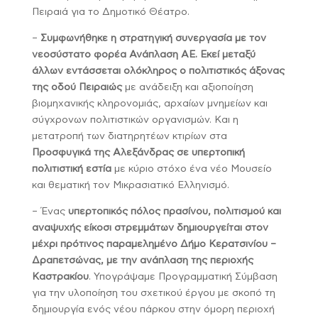
Πειραιά για το Δημοτικό Θέατρο.
–
Συμφωνήθηκε η στρατηγική συνεργασία με τον
νεοσύστατο φορέα Ανάπλαση ΑΕ. Εκεί μεταξύ
άλλων εντάσσεται ολόκληρος ο πολιτιστικός άξονας
της οδού Πειραιώς
με ανάδειξη και αξιοποίηση
βιομηχανικής κληρονομιάς, αρχαίων μνημείων και
σύγχρονων πολιτιστικών οργανισμών. Και η
μετατροπή των διατηρητέων κτιρίων στα
Προσφυγικά της Αλεξάνδρας σε υπερτοπική
πολιτιστική εστία
με κύριο στόχο ένα νέο Μουσείο
και θεματική τον Μικρασιατικό Ελληνισμό.
– Ένας
υπερτοπικός πόλος πρασίνου, πολιτισμού και
αναψυχής είκοσι στρεμμάτων δημιουργείται στον
μέχρι πρότινος παραμελημένο Δήμο Κερατσινίου –
Δραπετσώνας, με την ανάπλαση της περιοχής
Καστρακίου
. Υπογράψαμε Προγραμματική Σύμβαση
για την υλοποίηση του σχετικού έργου με σκοπό τη
δημιουργία ενός νέου πάρκου στην όμορη περιοχή