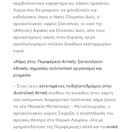
περιβαλλοντικό χαρακτήρα ως οάσεις πρασίνου.
Χώροι που θα μπορούν να φιλοξενούν και
εκδηλώσεις όπως ο Ναός Ολυμπίου Διός, ο
αρχαιολογικός χώρος Ελευσίνας, οι ναοί της
(Αθηνάς) Αφαίας και Ελλανίου Διός, από τους
αρχαιότερους ναούς στην Ευρώπη, έργα
προϋπολογισμού πολλών δεκάδων εκατομμυρίων
ευρώ.
«Χάρη στην Περιφέρεια Αττικής ξανανοίγουν
εθνικής σημασίας πολιτιστικοί οργανισμοί και
μνημεία»
– Ένας νέος
εκτεταμένος ποδηλατοδρόμος στην
Ανατολική Αττική
συνδέει τις κουκίδες στον χάρτη
που εκπέμπουν διαφορετικό πολιτιστικό σήμα (όπως
το νέο Μουσείο Μεταλλείας – Μεταλλουργίας, ο
αρχαιολογικός χώρος Σούριζα, η αναστήλωση του
αρχαίου θέατρο στο Θορικό Λαυρίου, όλα με
χρηματοδότηση της Περιφέρειας) αλλά και τα
οινικά