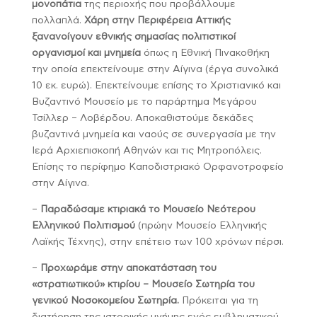
μονοπάτια
της περιοχής που προβάλλουμε
πολλαπλά.
Χάρη στην Περιφέρεια Αττικής
ξανανοίγουν εθνικής σημασίας πολιτιστικοί
οργανισμοί και μνημεία
όπως η Εθνική Πινακοθήκη
την οποία επεκτείνουμε στην Αίγινα (έργα συνολικά
10 εκ. ευρώ). Επεκτείνουμε επίσης το Χριστιανικό και
Βυζαντινό Μουσείο με το παράρτημα Μεγάρου
Τσίλλερ – Λοβέρδου. Αποκαθιστούμε δεκάδες
βυζαντινά μνημεία και ναούς σε συνεργασία με την
Ιερά Αρχιεπισκοπή Αθηνών και τις Μητροπόλεις.
Επίσης το περίφημο Καποδιστριακό Ορφανοτροφείο
στην Αίγινα.
–
Παραδώσαμε κτιριακά το Μουσείο Νεότερου
Ελληνικού Πολιτισμού
(πρώην Μουσείο Ελληνικής
Λαϊκής Τέχνης), στην επέτειο των 100 χρόνων πέρσι.
–
Προχωράμε στην αποκατάσταση του
«στρατιωτικού» κτιρίου – Μουσείο Σωτηρία του
γενικού Νοσοκομείου Σωτηρία.
Πρόκειται για τη