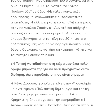
του αυτοδιοικητικού διημέρου που διοργανώνει στις
6 και 7 Μαρτίου 2019, το Ινστιτούτο “Νίκος
Πουλαντζάς” με θέμα «Μεγάλες κοινωνικές
προκλήσεις και εναλλακτικές αυτοδιοικητικές
απαντήσεις: Η ελληνική και η ευρωπαϊκή εμπειρία»,
στον πολυχώρο Σπούτνικ. «Δυνατά και αθόρυβα
συνεχίζουμε αυτό το εγχείρημα Πολιτισμού, που
έχουμε ξεκινήσει από τα τέλη του 2014, ώστε ο
πολιτιστικός μας κόσμος να παράγει πλούτο, νέες
θέσεις δουλειάς, καινοτόμα επιχειρηματικότητα και
ταυτότητα» συνέχισε η ίδια.
«Η Τοπική Αυτοδιοίκηση στη χώρα μας έχει πολύ
δρόμο μπροστά της για να γίνει πραγματικά αυτο-
διοίκηση, όχι ετεροδιοίκηση που είναι σήμερα»
Η Ρένα Δούρου, η οποία μετείχε στην Α’ συνεδρία
με αντικείμενο «Πολιτιστική δημιουργία και τοπική
αυτοδιοίκηση», με συντονίστρια την Πόλυ
Κρημνιώτη, δημοσιογράφο της εφημερίδας «Η
Αυγή», μίλησε για τις «Πρωτοβουλίες για τη στήριξη