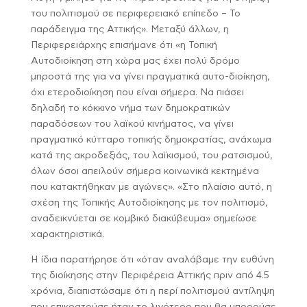
του πολιτισμού σε περιφερειακό επίπεδο – Το
παράδειγμα της Αττικής». Μεταξύ άλλων, η
Περιφερειάρχης επισήμανε ότι «η Τοπική
Αυτοδιοίκηση στη χώρα μας έχει πολύ δρόμο
μπροστά της για να γίνει πραγματικά αυτο-διοίκηση,
όχι ετεροδιοίκηση που είναι σήμερα. Να πιάσει
δηλαδή το κόκκινο νήμα των δημοκρατικών
παραδόσεων του λαϊκού κινήματος, να γίνει
πραγματικό κύτταρο τοπικής δημοκρατίας, ανάχωμα
κατά της ακροδεξιάς, του λαϊκισμού, του ρατσισμού,
όλων όσοι απειλούν σήμερα κοινωνικά κεκτημένα
που κατακτήθηκαν με αγώνες». «Στο πλαίσιο αυτό, η
σχέση της Τοπικής Αυτοδιοίκησης με τον πολιτισμό,
αναδεικνύεται σε κομβικό διακύβευμα» σημείωσε
χαρακτηριστικά.
Η ίδια παρατήρησε ότι «όταν αναλάβαμε την ευθύνη
της διοίκησης στην Περιφέρεια Αττικής πριν από 4.5
χρόνια, διαπιστώσαμε ότι η περί πολιτισμού αντίληψη