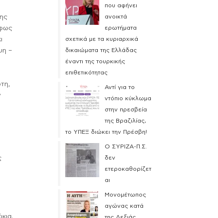
που αφήνει
της
ανοικτά
 φως
ερωτήματα
ι
σχετικά με τα κυριαρχικά
ψη –
δικαιώματα της Ελλάδας
έναντι της τουρκικής
επιθετικότητας
τη,
Αντί για το
ν
ντόπιο κύκλωμα
στην πρεσβεία
της Βραζιλίας,
το ΥΠΕΞ διώκει την Πρέσβη!
Ο ΣΥΡΙΖΑ-Π.Σ.
ς
δεν
ετεροκαθορίζετ
αι
Μονομέτωπος
αγώνας κατά
κια.
της Δεξιάς