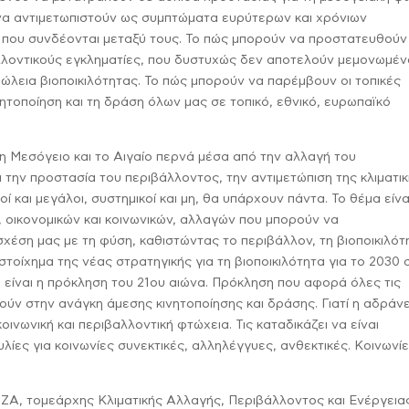
ς να αντιμετωπιστούν ως συμπτώματα ευρύτερων και χρόνιων
 που συνδέονται μεταξύ τους. Το πώς μπορούν να προστατευθούν
λλοντικούς εγκληματίες, που δυστυχώς δεν αποτελούν μεμονωμέν
ώλεια βιοποικιλότητας. Το πώς μπορούν να παρέμβουν οι τοπικές
ητοποίηση και τη δράση όλων μας σε τοπικό, εθνικό, ευρωπαϊκό
τη Μεσόγειο και το Αιγαίο περνά μέσα από την αλλαγή του
 την προστασία του περιβάλλοντος, την αντιμετώπιση της κλιματι
ροί και μεγάλοι, συστημικοί και μη, θα υπάρχουν πάντα. Το θέμα είνα
 οικονομικών και κοινωνικών, αλλαγών που μπορούν να
έση μας με τη φύση, καθιστώντας το περιβάλλον, τη βιοποικιλότ
στοίχημα της νέας στρατηγικής για τη βιοποικιλότητα για το 2030 
. είναι η πρόκληση του 21ου αιώνα. Πρόκληση που αφορά όλες τις
ούν στην ανάγκη άμεσης κινητοποίησης και δράσης. Γιατί η αδράνε
οινωνική και περιβαλλοντική φτώχεια. Τις καταδικάζει να είναι
ες για κοινωνίες συνεκτικές, αλληλέγγυες, ανθεκτικές. Κοινωνί
ΡΙΖΑ, τομεάρχης Κλιματικής Αλλαγής, Περιβάλλοντος και Ενέργεια