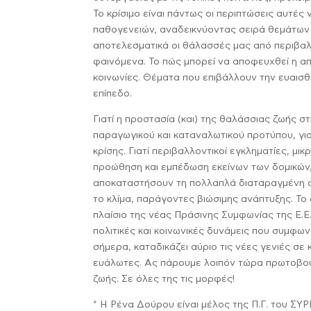
Το κρίσιμο είναι πάντως οι περιπτώσεις αυτέ
παθογενειών, αναδεικνύοντας σειρά θεμάτων
αποτελεσματικά οι θάλασσές μας από περιβα
φαινόμενα. Το πώς μπορεί να αποφευχθεί η απ
κοινωνίες. Θέματα που επιβάλλουν την ευαισθ
επίπεδο.
Γιατί η προστασία (και) της θαλάσσιας ζωής σ
παραγωγικού και καταναλωτικού προτύπου, για
κρίσης. Γιατί περιβαλλοντικοί εγκληματίες, μικ
προώθηση και εμπέδωση εκείνων των δομικών,
αποκαταστήσουν τη πολλαπλά διαταραγμένη σχ
το κλίμα, παράγοντες βιώσιμης ανάπτυξης. Το 
πλαίσιο της νέας Πράσινης Συμφωνίας της Ε.Ε
πολιτικές και κοινωνικές δυνάμεις που συμφων
σήμερα, καταδικάζει αύριο τις νέες γενιές σε κ
ευάλωτες. Ας πάρουμε λοιπόν τώρα πρωτοβουλί
ζωής. Σε όλες της τις μορφές!
* Η Ρένα Δούρου είναι μέλος της Π.Γ. του ΣΥ