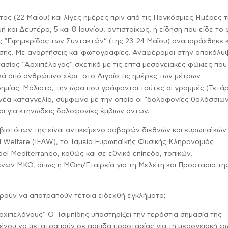
τας (22 Μαΐου) και λίγες ημέρες πριν από τις Παγκόσμιες Ημέρες 
και Δευτέρα, 5 και 8 Ιουνίου, αντιστοίχως, η είδηση που είδε το
ς “Εφημερίδας των Συντακτών” (της 23-24 Μαΐου) αναπαράχθηκε κ
ωσης. Με αναρτήσεις και φωτογραφίες. Αναφέρομαι στην αποκάλυ
ασίας “Αρχιπέλαγος” σχετικά με τις επτά μεσογειακές φώκιες που
 από ανθρώπινο χέρι- στο Αιγαίο τις ημέρες των μέτρων
ημίας. Μάλιστα, την ώρα που γράφονται τούτες οι γραμμές (Τετάρ
νέα καταγγελία, σύμφωνα με την οποία οι “δολοφονίες θαλάσσιω
ται για κτηνώδεις δολοφονίες έμβιων όντων.
 βιοτόπων της είναι αντικείμενο σοβαρών διεθνών και ευρωπαϊκών
al Welfare (IFAW), το Ταμείο Ευρωπαϊκής Φυσικής Κληρονομιάς
del Mediterraneo, καθώς και σε εθνικό επίπεδο, τοπικών,
ένων ΜΚΟ, όπως η MOm/Εταιρεία για τη Μελέτη και Προστασία τη
ρούν να αποτραπούν τέτοια ειδεχθή εγκλήματα;
ρχιπελάγους” Θ. Τσιμπίδης υποστηρίζει την τεράστια σημασία της
ιμένου να μετατραπούν σε ασπίδα προστασίας για τη μεσογειακή φώ