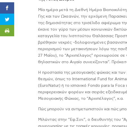
Μία ημέρα μετά τη Διεθνή Ημέρα Βιοποικιλότη
Γης και των Ωκεανών, την ερχόμενη Παρασκευή 
της δημοσιότητας στο τρισέλιδο αφιέρωμα τη
έκανε τον γύρο των μέσων κοινωνικών δικτύ
καταγγελία του Ινστιτούτου Θαλάσσιας Προστ
βρέθηκαν νεκρές -δολοφονημένες βασανιστικά
περιορισμού των μετακινήσεων λόγω της πανδ
27 Μαΐου), το “Αρχιπέλαγος” προχωρούσε σε 
θηλαστικών στο Αιγαίο συνεχίζονται”. Πρόκει
Η προστασία της μεσογειακής φώκιας και των
θεσμών, όπως το International Fund for Anim
(EuroNatur) ή το ισπανικό Fondo para la Foca 
περιφερειακών φορέων και σειράς εξειδικευμ
Μεσογειακής Φώκιας, το “Αρχιπέλαγος”, κ.α.
Πώς μπορούν να αντιμετωπιστούν και πώς μπο
Μιλώντας στην “Εφ.Συν.”, ο διευθυντής του “Α
συνεργασίας με τις τοπικές κοινωνίες, προκε