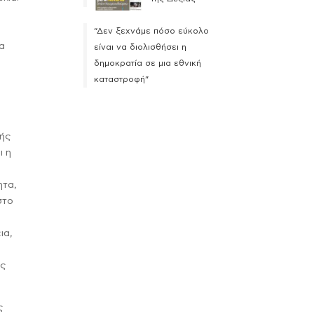
“Δεν ξεχνάμε πόσο εύκολο
α
είναι να διολισθήσει η
δημοκρατία σε μια εθνική
καταστροφή”
κής
ι η
ητα,
στο
ια,
ες
ς