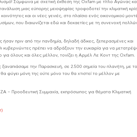
υσμό! Σύμφωνα με σχετική έκθεση της Oxfam με τίτλο Αγώνας κ
τανάλωση μιας εύπορης μειοψηφίας τροφοδοτεί την κλιματική κρί
οινότητες και οι νέες γενιές, στο πλαίσιο ενός οικονομικού μοντ
σίμων, που διαιωνίζεται εδώ και δεκαετίες με τη συνενοχή πολλώ
 ήσαν πριν από την πανδημία, δηλαδή άδικες, ξεπερασμένες και
 Οι κυβερνώντες πρέπει να αδράξουν την ευκαιρία για να μετατρέ
αιο για όλους και όλες μέλλον, τονίζει η Αρμέλ Λε Κοντ της Oxfam.
ς ξαναπιάσαμε την Παρασκευή, σε 2.500 σημεία του πλανήτη, με τ
η θα φύγει μόνη της ούτε μόνο του θα χτιστεί το μέλλον με
ΡΙΖΑ – Προοδευτική Συμμαχία, εκπρόσωπος για θέματα Κλιματική
r)