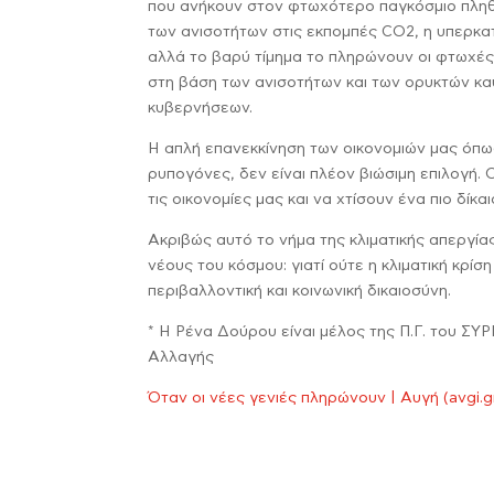
που ανήκουν στον φτωχότερο παγκόσμιο πληθ
των ανισοτήτων στις εκπομπές CO2, η υπερκα
αλλά το βαρύ τίμημα το πληρώνουν οι φτωχές κ
στη βάση των ανισοτήτων και των ορυκτών καυ
κυβερνήσεων.
Η απλή επανεκκίνηση των οικονομιών μας όπως
ρυπογόνες, δεν είναι πλέον βιώσιμη επιλογή.
τις οικονομίες μας και να χτίσουν ένα πιο δίκ
Ακριβώς αυτό το νήμα της κλιματικής απεργία
νέους του κόσμου: γιατί ούτε η κλιματική κρίσ
περιβαλλοντική και κοινωνική δικαιοσύνη.
* Η Ρένα Δούρου είναι μέλος της Π.Γ. του ΣΥ
Αλλαγής
Όταν οι νέες γενιές πληρώνουν | Αυγή (avgi.g