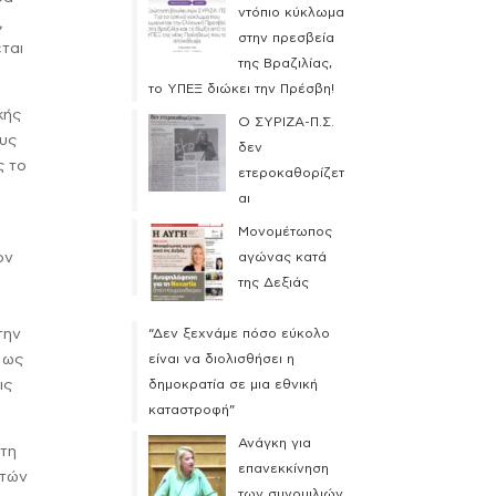
ντόπιο κύκλωμα
,
στην πρεσβεία
εται
της Βραζιλίας,
το ΥΠΕΞ διώκει την Πρέσβη!
κής
Ο ΣΥΡΙΖΑ-Π.Σ.
ους
δεν
ς το
ετεροκαθορίζετ
αι
Μονομέτωπος
ον
αγώνας κατά
της Δεξιάς
“Δεν ξεχνάμε πόσο εύκολο
την
είναι να διολισθήσει η
 ως
δημοκρατία σε μια εθνική
ις
καταστροφή”
Ανάγκη για
ήτη
επανεκκίνηση
ιτών
των συνομιλιών