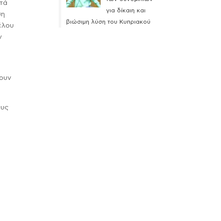
ατά
για δίκαιη και
ση
βιώσιμη λύση του Κυπριακού
έλου
ν
ψουν
ους