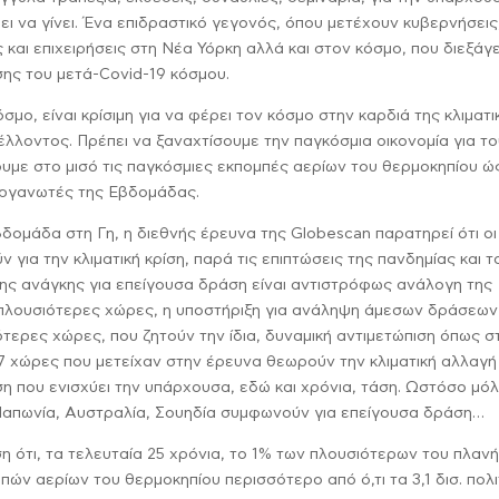
πει να γίνει. Ένα επιδραστικό γεγονός, όπου μετέχουν κυβερνήσεις
 και επιχειρήσεις στη Νέα Υόρκη αλλά και στον κόσμο, που διεξάγ
ησης του μετά-Covid-19 κόσμου.
σμο, είναι κρίσιμη για να φέρει τον κόσμο στην καρδιά της κλιματι
λλοντος. Πρέπει να ξαναχτίσουμε την παγκόσμια οικονομία για τ
σουμε στο μισό τις παγκόσμιες εκπομπές αερίων του θερμοκηπίου ώ
ιοργανωτές της Εβδομάδας.
δομάδα στη Γη, η διεθνής έρευνα της Globescan παρατηρεί ότι οι
 για την κλιματική κρίση, παρά τις επιπτώσεις της πανδημίας και τ
της ανάγκης για επείγουσα δράση είναι αντιστρόφως ανάλογη της
ς πλουσιότερες χώρες, η υποστήριξη για ανάληψη άμεσων δράσεων
ότερες χώρες, που ζητούν την ίδια, δυναμική αντιμετώπιση όπως σ
27 χώρες που μετείχαν στην έρευνα θεωρούν την κλιματική αλλαγή
 που ενισχύει την υπάρχουσα, εδώ και χρόνια, τάση. Ωστόσο μόλ
Ιαπωνία, Αυστραλία, Σουηδία συμφωνούν για επείγουσα δράση…
η ότι, τα τελευταία 25 χρόνια, το 1% των πλουσιότερων του πλαν
πών αερίων του θερμοκηπίου περισσότερο από ό,τι τα 3,1 δισ. πολ