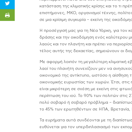
κατάσταση της κλιματικής κρίσης και το τι πρέ
επιστήμονες, ΜΚΟ, οργανισμοί τέχνης, πολίτες
σε μια κρίσιμη συγκυρία – εκείνη της οικοδόμ
Η προσέγγισή μας για τη Νέα Υόρκη, για τον κό
δράσης και την οικοδόμηση ενός καλύτερου μέ
λαούς και τον πλανήτη και πρέπει να περιορί
τέλος αυτής της δεκαετίας, σημειώνουν οι δ
Με αφορμή λοιπόν τη μεγαλύτερη κλιματική εβ
λαοί του πλανήτη συνεχίζουν μεν να ανησυχούν
οικονομικό της αντίκτυπο, ωστόσο η αίσθηση 
οικονομικής ευρωστίας των χωρών. Έτσι, στι
είναι μικρότερη σε σχέση με εκείνη στις φτωχ
περίπτωση του ιού. Το 90% των πολιτών στις 
πολύ σοβαρό ή σοβαρό πρόβλημα – διαπίστωση
το 45% των ερωτηθέντων σε ΗΠΑ, Βρετανία, 
Τα ευρήματα αυτά συνδέονται με τη διαπίστωσ
ευθύνεται για τον υπερδιπλασιασμό των εκπομ