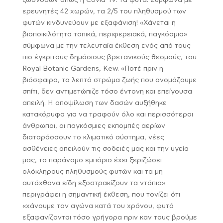
ζωονόσων όπως η Covid-19: τα φυτά. Σύμφωνα με
ερευνητές 42 χωρών, τα 2/5 του πληθυσμού των
φυτών κινδυνεύουν με εξαφάνιση! «Χάνεται η
βιοποικιλότητα τοπικά, περιφερειακά, παγκόσμια»
σύμφωνα με την τελευταία έκθεση ενός από τους
πιο έγκριτους δημόσιους βρετανικούς θεσμούς, του
Royal Botanic Gardens, Kew. «Ποτέ πριν η
βιόσφαιρα, το λεπτό στρώμα ζωής που ονομάζουμε
σπίτι, δεν αντιμετώπιζε τόσο έντονη και επείγουσα
απειλή. Η αποψίλωση των δασών αυξήθηκε
κατακόρυφα για να τραφούν όλο και περισσότεροι
άνθρωποι, οι παγκόσμιες εκπομπές αερίων
διαταράσσουν το κλιματικό σύστημα, νέες
ασθένειες απειλούν τις σοδειές μας και την υγεία
μας, το παράνομο εμπόριο έχει ξεριζώσει
ολόκληρους πληθυσμούς φυτών και τα μη
αυτόχθονα είδη εξοστρακίζουν τα ντόπια»
περιγράφει η σημαντική έκθεση, που τονίζει ότι
«χάνουμε τον αγώνα κατά του χρόνου, φυτά
εξαφανίζονται τόσο γρήγορα πριν καν τους βρούμε