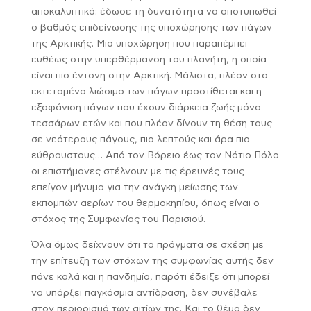
αποκαλυπτικά: έδωσε τη δυνατότητα να αποτυπωθεί
ο βαθμός επιδείνωσης της υποχώρησης των πάγων
της Αρκτικής. Μια υποχώρηση που παραπέμπει
ευθέως στην υπερθέρμανση του πλανήτη, η οποία
είναι πιο έντονη στην Αρκτική. Μάλιστα, πλέον στο
εκτεταμένο λιώσιμο των πάγων προστίθεται και η
εξαφάνιση πάγων που έχουν διάρκεια ζωής μόνο
τεσσάρων ετών και που πλέον δίνουν τη θέση τους
σε νεότερους πάγους, πιο λεπτούς και άρα πιο
εύθραυστους… Από τον Βόρειο έως τον Νότιο Πόλο
οι επιστήμονες στέλνουν με τις έρευνές τους
επείγον μήνυμα για την ανάγκη μείωσης των
εκπομπών αερίων του θερμοκηπίου, όπως είναι ο
στόχος της Συμφωνίας του Παρισιού.
Όλα όμως δείχνουν ότι τα πράγματα σε σχέση με
την επίτευξη των στόχων της συμφωνίας αυτής δεν
πάνε καλά και η πανδημία, παρότι έδειξε ότι μπορεί
να υπάρξει παγκόσμια αντίδραση, δεν συνέβαλε
στον περιορισμό των αιτίων της. Και το θέμα δεν