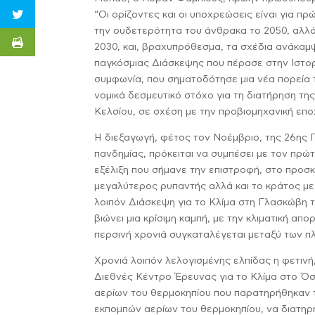
“Οι ορίζοντες και οι υποχρεώσεις είναι για π
την ουδετερότητα του άνθρακα το 2050, αλλά
2030, και, βραχυπρόθεσμα, τα σχέδια ανάκαμψ
παγκόσμιας Διάσκεψης που πέρασε στην Ιστορί
συμφωνία, που σηματοδότησε μια νέα πορεία 
νομικά δεσμευτικό στόχο για τη διατήρηση τ
Κελσίου, σε σχέση με την προβιομηχανική επο
Η διεξαγωγή, φέτος τον Νοέμβριο, της 26ης 
πανδημίας, πρόκειται να συμπέσει με τον πρ
εξέλιξη που σήμανε την επιστροφή, στο προσκή
μεγαλύτερος ρυπαντής αλλά και το κράτος με
λοιπόν Διάσκεψη για το Κλίμα στη Γλασκώβη τε
βιώνει μια κρίσιμη καμπή, με την κλιματική απ
περσινή χρονιά συγκαταλέγεται μεταξύ των 
Χρονιά λοιπόν λελογισμένης ελπίδας η φετινή
Διεθνές Κέντρο Έρευνας για το Κλίμα στο Όσλ
αερίων του θερμοκηπίου που παρατηρήθηκαν τ
εκπομπών αερίων του θερμοκηπίου, να διατηρη