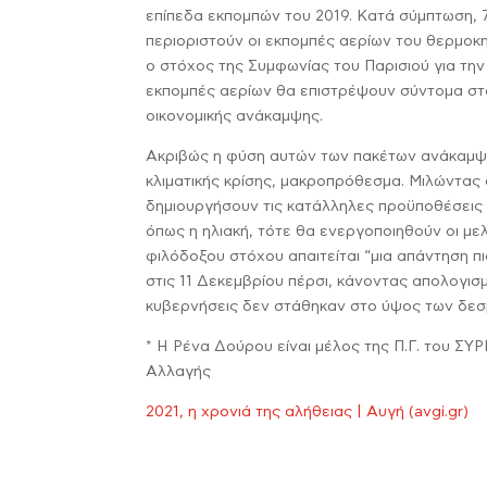
επίπεδα εκπομπών του 2019. Κατά σύμπτωση, 
περιοριστούν οι εκπομπές αερίων του θερμοκη
ο στόχος της Συμφωνίας του Παρισιού για την
εκπομπές αερίων θα επιστρέψουν σύντομα στα
οικονομικής ανάκαμψης.
Ακριβώς η φύση αυτών των πακέτων ανάκαμψης
κλιματικής κρίσης, μακροπρόθεσμα. Μιλώντας
δημιουργήσουν τις κατάλληλες προϋποθέσεις 
όπως η ηλιακή, τότε θα ενεργοποιηθούν οι με
φιλόδοξου στόχου απαιτείται “μια απάντηση πι
στις 11 Δεκεμβρίου πέρσι, κάνοντας απολογισμ
κυβερνήσεις δεν στάθηκαν στο ύψος των δεσ
* Η Ρένα Δούρου είναι μέλος της Π.Γ. του ΣΥ
Αλλαγής
2021, η χρονιά της αλήθειας | Αυγή (avgi.gr)