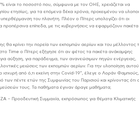
7% είναι το ποσοστό που, σύμφωνα με τον ΟΗΕ, χρειάζεται να
πίου ετησίως, για τα επόμενα δέκα χρόνια, προκειμένου να υλοποι
 υπερθέρμανση του πλανήτη. Πλέον ο Πίτερς υπολογίζει ότι οι
 προπέρσινα επίπεδα, με τις κυβερνήσεις να εφαρμόζουν πακέτα
 θα κρίνει την πορεία των εκπομπών αερίων και του μέλλοντος 
 στο Time ο Πίτερς εξήγησε ότι αν φέτος τα πακέτα ανάκαμψης
για αύξηση, για παράδειγμα, των ανανεώσιμων πηγών ενέργειας,
λλοντικές μειώσεις των εκπομπών αερίων. Για την υλοποίηση αυτού
ο ισχυρή από ό,τι εκείνη στην Covid-19”, έλεγε ο Λοράν Φαμπιούς
ό των πέντε ετών της Συμφωνίας του Παρισιού και κρίνοντας ότι ο
μεύσεών τους. Τα παθήματα έγιναν άραγε μαθήματα;
ΡΙΖΑ – Προοδευτική Συμμαχία, εκπρόσωπος για θέματα Κλιματικής