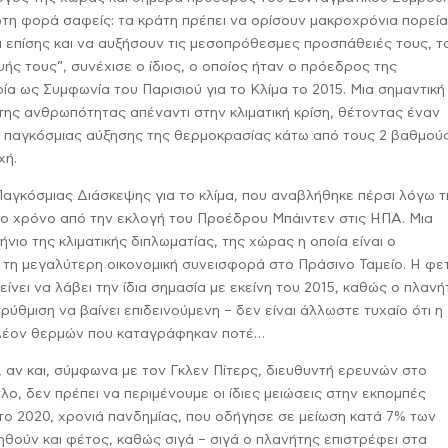
ρώτη φορά σαφείς: τα κράτη πρέπει να ορίσουν μακροχρόνια πορεία
 επίσης και να αυξήσουν τις μεσοπρόθεσμες προσπάθειές τους, τ
ής τους”, συνέχισε ο ίδιος, ο οποίος ήταν ο πρόεδρος της
α ως Συμφωνία του Παρισιού για το Κλίμα το 2015. Μια σημαντική
της ανθρωπότητας απέναντι στην κλιματική κρίση, θέτοντας έναν
ης παγκόσμιας αύξησης της θερμοκρασίας κάτω από τους 2 βαθμού
χή.
Παγκόσμιας Διάσκεψης για το κλίμα, που αναβλήθηκε πέρσι λόγω τ
ώτο χρόνο από την εκλογή του Προέδρου Μπάιντεν στις ΗΠΑ. Μια
νιο της κλιματικής διπλωματίας, της χώρας η οποία είναι ο
 τη μεγαλύτερη οικονομική συνεισφορά στο Πράσινο Ταμείο. Η φε
ίνει να λάβει την ίδια σημασία με εκείνη του 2015, καθώς ο πλανή
ορρύθμιση να βαίνει επιδεινούμενη – δεν είναι άλλωστε τυχαίο ότι η
πλέον θερμών που καταγράφηκαν ποτέ…
, αν και, σύμφωνα με τον Γκλεν Πίτερς, διευθυντή ερευνών στο
ο, δεν πρέπει να περιμένουμε οι ίδιες μειώσεις στην εκπομπές
ο 2020, χρονιά πανδημίας, που οδήγησε σε μείωση κατά 7% των
θούν και φέτος, καθώς σιγά – σιγά ο πλανήτης επιστρέφει στα