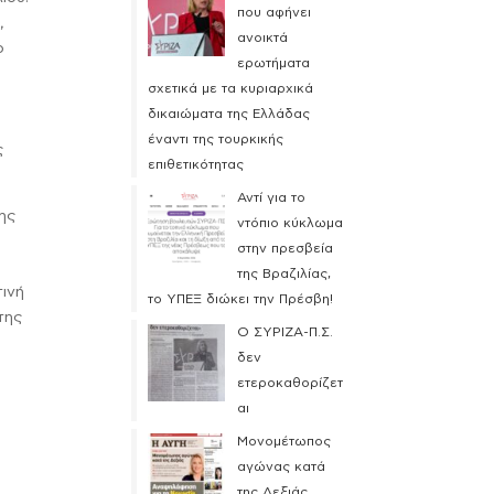
που αφήνει
,
ανοικτά
ο
ερωτήματα
σχετικά με τα κυριαρχικά
δικαιώματα της Ελλάδας
έναντι της τουρκικής
ς
επιθετικότητας
Αντί για το
ης
ντόπιο κύκλωμα
στην πρεσβεία
της Βραζιλίας,
τινή
το ΥΠΕΞ διώκει την Πρέσβη!
της
Ο ΣΥΡΙΖΑ-Π.Σ.
δεν
ετεροκαθορίζετ
αι
Μονομέτωπος
αγώνας κατά
της Δεξιάς