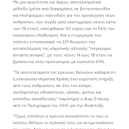
Με μια πρωτότυπη και άκρως αποτελεσματική
μέθοδο (μέσα από διαφημίσεις σε βιντεοπαιχνίδια
και πλατφόρμες παιχνιδιών για την προσέγγιση νέων
ανθρώπων, που άγγιξε μισό εκατομμύριο νέους κάτω
των 18 ετών), καλύφθηκαν 50 χώρες και το 56% του
παγκόσμιου πληθυσμού. Και η ετυμηγορία των
πολιτών εντυπωσιακή: τα 2/3 θεωρούν την
καταπολέμηση της κλιματικής αλλαγής “παγκόσμια
έκτακτη ανάγκη”, με τους νέους 14 έως 18 ετών να
βρίσκονται στην πρωτοπορία, με ποσοστό 69%.
“Τα αποτελέσματα της έρευνας δείχνουν καθαρά ότι
η επείγουσα κλιματική δράση έχει ευρύτατη στήριξη
από τους ανθρώπους σε όλο τον κόσμο,
ανεξαρτήτως εθνικότητας, ηλικίας, φύλου και
επίπεδου εκπαίδευσης” παρατηρεί ο Αχίμ Στάινερ
από το Πρόγραμμα του ΟΗΕ για την Ανάπτυξη.
“Όμως επιπλέον η έρευνα αποκαλύπτει το πώς οι
πολίτες θέλουν οι πολιτικοί τους να αντιμετωπίσουν