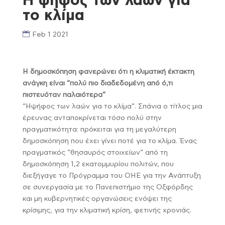
Η ψήφος των λαών για
το κλίμα
Feb 1 2021
Η δημοσκόπηση φανερώνει ότι η κλιματική έκτακτη
ανάγκη είναι “πολύ πιο διαδεδομένη από ό,τι
πιστευόταν παλαιότερα”
“Ηψήφος των λαών για το κλίμα”. Σπάνια ο τίτλος μια
έρευνας ανταποκρίνεται τόσο πολύ στην
πραγματικότητα: πρόκειται για τη μεγαλύτερη
δημοσκόπηση που έχει γίνει ποτέ για το κλίμα. Ένας
πραγματικός “θησαυρός στοιχείων” από τη
δημοσκόπηση 1,2 εκατομμυρίου πολιτών, που
διεξήγαγε το Πρόγραμμα του ΟΗΕ για την Ανάπτυξη
σε συνεργασία με το Πανεπιστήμιο της Οξφόρδης
και μη κυβερνητικές οργανώσεις ενόψει της
κρίσιμης, για την κλιματική κρίση, φετινής χρονιάς.