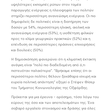
υψηλότερες εκπομπές ρύπων στον τομέα
παραγωγής ενέργειας η πλειοψηφία των πολιτών
στηρίζει περισσότερη ανανεώσιμη ενέργεια. Οι πιο
δημοφιλείς δε πολιτικές είναι η διατήρηση των
δασών με 54%, περισσότερη ηλιακή, αιολική και
ανανεώσιμη ενέργεια (53%), η υιοθέτηση φιλικών
προς το κλίμα γεωργικών πρακτικών (52%) και η
επένδυση σε περισσότερες πράσινες επιχειρήσεις
και δουλειές (50%).
Η δημοσκόπηση φανερώνει ότι η κλιματική έκτακτη
ανάγκη είναι “πολύ πιο διαδεδομένη από ό,τι
πιστευόταν παλαιότερα”. “Βρήκαμε επίσης ότι οι
περισσότεροι πολίτες θέλουν ξεκάθαρα ισχυρή και
ευρεία πολιτική απάντηση” εξηγεί ο Στέφεν Φίσερ
του Τμήματος Κοινωνιολογίας της Οξφόρδης.
Πρόκειται για μια έρευνα – ορόσημο, τόσο λόγω του
εύρους της όσο και των αποτελεσμάτων της. Ένα
σοβαρό εργαλείο στοχασμού και δράσης για όλες