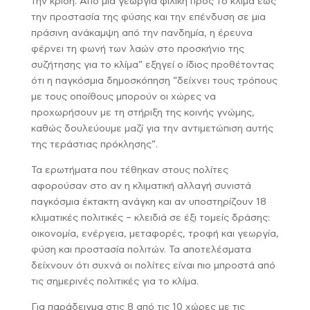
την κρίση. Από μια γεωργία φιλική προς το κλίμα έως
την προστασία της φύσης και την επένδυση σε μια
πράσινη ανάκαμψη από την πανδημία, η έρευνα
φέρνει τη φωνή των λαών στο προσκήνιο της
συζήτησης για το κλίμα” εξηγεί ο ίδιος προθέτοντας
ότι η παγκόσμια δημοσκόπηση “δείχνει τους τρόπους
με τους οποίθους μπορούν οι χώρες να
προχωρήσουν με τη στήριξη της κοινής γνώμης,
καθώς δουλεύουμε μαζί για την αντιμετώπιση αυτής
της τεράστιας πρόκλησης”.
Τα ερωτήματα που τέθηκαν στους πολίτες
αφορούσαν στο αν η κλιματική αλλαγή συνιστά
παγκόσμια έκτακτη ανάγκη και αν υποστηρίζουν 18
κλιματικές πολιτικές – κλειδιά σε έξι τομείς δράσης:
οικονομία, ενέργεια, μεταφορές, τροφή και γεωργία,
φύση και προστασία πολιτών. Τα αποτελέσματα
δείχνουν ότι συχνά οι πολίτες είναι πιο μπροστά από
τις σημερινές πολιτικές για το κλίμα.
Για παράδειγμα στις 8 από τις 10 χώρες με τις