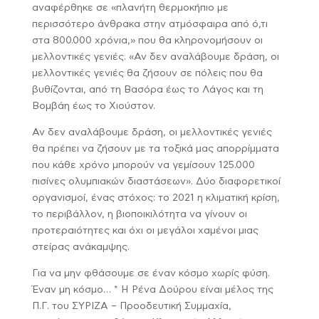
αναφέρθηκε σε «πλανήτη θερμοκήπιο με
περισσότερο άνθρακα στην ατμόσφαιρα από ό,τι
στα 800.000 χρόνια,» που θα κληρονομήσουν οι
μελλοντικές γενιές. «Αν δεν αναλάβουμε δράση, οι
μελλοντικές γενιές θα ζήσουν σε πόλεις που θα
βυθίζονται, από τη Βασόρα έως το Λάγος και τη
Βομβάη έως το Χιούστον.
Αν δεν αναλάβουμε δράση, οι μελλοντικές γενιές
θα πρέπει να ζήσουν με τα τοξικά μας απορρίμματα
που κάθε χρόνο μπορούν να γεμίσουν 125.000
πισίνες ολυμπιακών διαστάσεων». Δύο διαφορετικοί
οργανισμοί, ένας στόχος: το 2021 η κλιματική κρίση,
το περιβάλλον, η βιοποικιλότητα να γίνουν οι
προτεραιότητες και όχι οι μεγάλοι χαμένοι μιας
στείρας ανάκαμψης.
Για να μην φθάσουμε σε έναν κόσμο χωρίς φύση.
Έναν μη κόσμο… * Η Ρένα Δούρου είναι μέλος της
Π.Γ. του ΣΥΡΙΖΑ – Προοδευτική Συμμαχία,