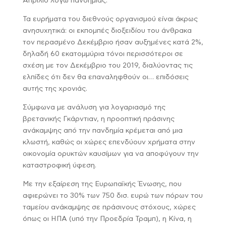
Απρίλιο λόγω πανδημίας.
Τα ευρήματα του διεθνούς οργανισμού είναι άκρως
ανησυχητικά: οι εκπομπές διοξειδίου του άνθρακα
τον περασμένο Δεκέμβριο ήσαν αυξημένες κατά 2%,
δηλαδή 60 εκατομμύρια τόνοι περισσότεροι σε
σχέση με τον Δεκέμβριο του 2019, διαλύοντας τις
ελπίδες ότι δεν θα επαναληφθούν οι… επιδόσεις
αυτής της χρονιάς.
Σύμφωνα με ανάλυση για λογαριασμό της
βρετανικής Γκάρντιαν, η προοπτική πράσινης
ανάκαμψης από την πανδημία κρέμεται από μια
κλωστή, καθώς οι χώρες επενδύουν χρήματα στην
οικονομία ορυκτών καυσίμων για να αποφύγουν την
καταστροφική ύφεση.
Με την εξαίρεση της Ευρωπαϊκής Ένωσης, που
αφιερώνει το 30% των 750 δισ. ευρώ των πόρων του
ταμείου ανάκαμψης σε πράσινους στόχους, χώρες
όπως οι ΗΠΑ (υπό την Προεδρία Τραμπ), η Κίνα, η