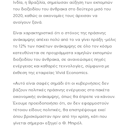
Ινδία, η Βραζιλία, σημείωσαν αύξηση των εκπομπών
του διοξειδίου του άνθρακα στο δεύτερο μισό του
2020, καθώς οι οικονομίες τους άρχισαν να
ανοίγουν ξανά.
Είναι χαρακτηριστικό ότι ο στόχος της πράσινης
ανάκαμψης απέχει πολύ από το να γίνει πράξη -μόλις
το 12% των πακέτων ανάκαμψης σε όλο τον κόσμο
κατευθύνεται σε προγράμματα χαμηλών εκπομπών
διοξειδίου του άνθρακα, σε ανανεώσιμες πηγές
ενέργειας και καθαρές τεχνολογίες, σύμφωνα με
έκθεση της εταιρείας Vivid Economics.
«Αυτό είναι σαφές σημάδι ότι οι κυβερνήσεις δεν
βάζουν πολιτικές πράσινης ενέργειας στα πακέτα
οικονομικής ανάκαμψης, όπως θα έπρεπε να κάνουν.
Έχουμε προειδοποιήσει ότι, αν δεν εφαρμοστούν
τέτοιου είδους πολιτικές, θα επιστρέψουμε εκεί
όπου βρισκόμασταν πριν από την κρίση, κάτι που
γίνεται σήμερα» εξηγεί ο Φ. Μπιρόλ.