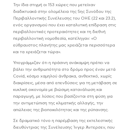
Την ίδια στιγμή οι 153 χώρες που μετείχαν
διαδικτυακά στην ολομέλεια της 5ης Συνόδου της
Περιβαλλοντικής Συνέλευσης του ΟΗΕ (22 και 23.2),
ενός οργανισμού που έχει καταλυτική επίδραση στις
περιβαλλοντικές προτεραιότητες και τη διεθνή
περιβαλλοντική νομοθεσία, κατέληγαν: «Ο
εύθραυστος πλανήτης μας χρειάζεται περισσότερα
και τα χρειάζεται τώρα».
Υπογράμμιζαν ότι η πράσινη ανάκαμψη πρέπει να
βάλει την ανθρωπότητα στο δρόμο προς έναν μετά
Covid, κόσμο χαμηλού άνθρακα, ανθεκτικό, χωρίς
διακρίσεις, μέσα από επενδύσεις για τη μετάβαση σε
κυκλική οικονομία με βιώσιμη κατανάλωση και
παραγωγή, με λύσεις που βασίζονται στη φύση για
την αντιμετώπιση της κλιματικής αλλαγής, την
απώλειας της βιοποικιλότητας και της ρύπανσης.
Σε δραματικό τόνο η παρέμβαση της εκτελεστικής
διευθύντριας της Συνέλευσης Ίνγερ Άντερσεν, που