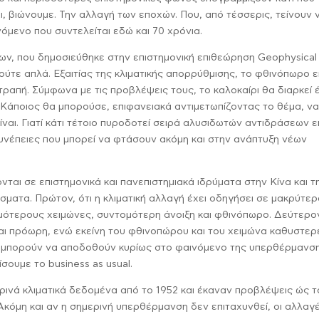
χι, βιώνουμε. Την αλλαγή των εποχών. Που, από τέσσερις, τείνουν 
νόμενο που συντελείται εδώ και 70 χρόνια.
ν, που δημοσιεύθηκε στην επιστημονική επιθεώρηση Geophysical
 ούτε απλά. Εξαιτίας της κλιματικής απορρύθμισης, το φθινόπωρο ε
ραπή. Σύμφωνα με τις προβλέψεις τους, το καλοκαίρι θα διαρκεί έ
. Κάποιος θα μπορούσε, επιφανειακά αντιμετωπίζοντας το θέμα, ν
 είναι. Γιατί κάτι τέτοιο πυροδοτεί σειρά αλυσιδωτών αντιδράσεων ε
υνέπειες που μπορεί να φτάσουν ακόμη και στην ανάπτυξη νέων
ται σε επιστημονικά και πανεπιστημιακά ιδρύματα στην Κίνα και τ
ματα. Πρώτον, ότι η κλιματική αλλαγή έχει οδηγήσει σε μακρύτε
ερμότερους χειμώνες, συντομότερη άνοιξη και φθινόπωρο. Δεύτερο
ίναι πρόωρη, ενώ εκείνη του φθινοπώρου και του χειμώνα καθυστερε
ές μπορούν να αποδοθούν κυρίως στο φαινόμενο της υπερθέρμανσ
σουμε το business as usual.
ρινά κλιματικά δεδομένα από το 1952 και έκαναν προβλέψεις ώς τ
“Ακόμη και αν η σημερινή υπερθέρμανση δεν επιταχυνθεί, οι αλλαγ