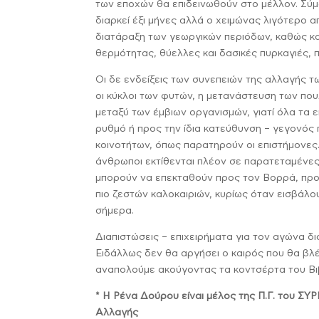
των εποχών θα επιδεινωθούν στο μέλλον. Σύμφ
διαρκεί έξι μήνες αλλά ο χειμώνας λιγότερο 
διατάραξη των γεωργικών περιόδων, καθώς κ
θερμότητας, θύελλες και δασικές πυρκαγιές, 
Οι δε ενδείξεις των συνεπειών της αλλαγής τ
οι κύκλοι των φυτών, η μετανάστευση των που
μεταξύ των έμβιων οργανισμών, γιατί όλα τα ε
ρυθμό ή προς την ίδια κατεύθυνση – γεγονός 
κοινοτήτων, όπως παρατηρούν οι επιστήμονες.
άνθρωποι εκτίθενται πλέον σε παρατεταμένες 
μπορούν να επεκταθούν προς τον Βορρά, προκ
πιο ζεστών καλοκαιριών, κυρίως όταν εισβάλ
σήμερα.
Διαπιστώσεις – επιχειρήματα για τον αγώνα 
Ειδάλλως δεν θα αργήσει ο καιρός που θα βλέ
αναπολούμε ακούγοντας τα κοντσέρτα του Βι
* Η Ρένα Δούρου είναι μέλος της Π.Γ. του ΣΥ
Αλλαγής