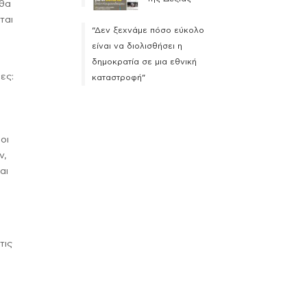
 θα
ται
“Δεν ξεχνάμε πόσο εύκολο
είναι να διολισθήσει η
δημοκρατία σε μια εθνική
ες:
καταστροφή”
οι
ν,
αι
τις