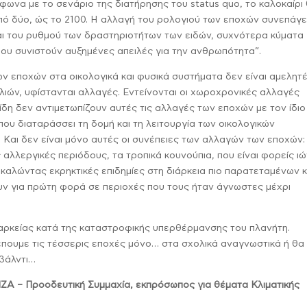
ωνα με το σενάριο της διατήρησης του status quo, το καλοκαίρι
από δύο, ώς το 2100. Η αλλαγή του ρολογιού των εποχών συνεπάγε
αι του ρυθμού των δραστηριοτήτων των ειδών, συχνότερα κύματα
που συνιστούν αυξημένες απειλές για την ανθρωπότητα”.
ων εποχών στα οικολογικά και φυσικά συστήματα δεν είναι αμελητέ
λιών, υφίστανται αλλαγές. Εντείνονται οι χωροχρονικές αλλαγές
ίδη δεν αντιμετωπίζουν αυτές τις αλλαγές των εποχών με τον ίδιο
που διαταράσσει τη δομή και τη λειτουργία των οικολογικών
 Και δεν είναι μόνο αυτές οι συνέπειες των αλλαγών των εποχών: 
αλλεργικές περιόδους, τα τροπικά κουνούπια, που είναι φορείς ιώ
αλώντας εκρηκτικές επιδημίες στη διάρκεια πιο παρατεταμένων κ
ουν για πρώτη φορά σε περιοχές που τους ήταν άγνωστες μέχρι
διαρκείας κατά της καταστροφικής υπερθέρμανσης του πλανήτη.
πουμε τις τέσσερις εποχές μόνο… στα σχολικά αναγνωστικά ή θα 
βάλντι…
ΡΙΖΑ – Προοδευτική Συμμαχία, εκπρόσωπος για θέματα Κλιματικής