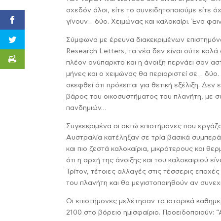
σχεδόν όλοι, είτε το συνειδητοποιούμε είτε ό
γίνουν… δύο. Χειμώνας και καλοκαίρι. Ένα φαι
Σύμφωνα με έρευνα διακεκριμένων επιστημόνω
Research Letters, τα νέα δεν είναι ούτε καλά
πλέον ανύπαρκτο και η άνοιξη περνάει σαν αστ
μήνες και ο χειμώνας θα περιοριστεί σε… δύο
σκεφθεί ότι πρόκειται για θετική εξέλιξη. Δεν
βάρος του οικοσυστήματος του πλανήτη, με σ
πανδημιών…
Συγκεκριμένα οι οκτώ επιστήμονες που εργάζον
Αυστραλία κατέληξαν σε τρία βασικά συμπεράσ
και πιο ζεστά καλοκαίρια, μικρότερους και θ
ότι η αρχή της άνοιξης και του καλοκαιριού ε
Τρίτον, τέτοιες αλλαγές στις τέσσερις εποχ
του πλανήτη και θα μεγιστοποιηθούν αν συνεχί
Οι επιστήμονες μελέτησαν τα ιστορικά καθημε
2100 στο βόρειο ημισφαίριο. Προειδοποιούν: 