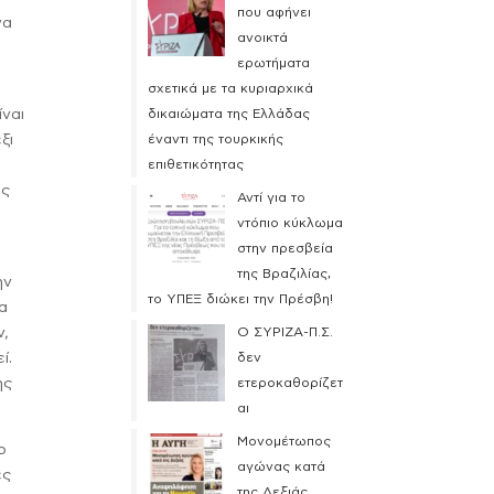
που αφήνει
να
ανοικτά
ερωτήματα
σχετικά με τα κυριαρχικά
ίναι
δικαιώματα της Ελλάδας
ξι
έναντι της τουρκικής
α
επιθετικότητας
ις
Αντί για το
ντόπιο κύκλωμα
στην πρεσβεία
της Βραζιλίας,
ην
το ΥΠΕΞ διώκει την Πρέσβη!
ρα
ν,
Ο ΣΥΡΙΖΑ-Π.Σ.
ί.
δεν
ης
ετεροκαθορίζετ
αι
Μονομέτωπος
ο
αγώνας κατά
ές
της Δεξιάς