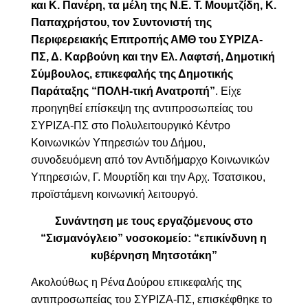
και Κ. Πανέρη, τα μέλη της Ν.Ε. Τ. Μουμτζίδη, Κ.
Παπαχρήστου, τον Συντονιστή της
Περιφερειακής Επιτροπής ΑΜΘ του ΣΥΡΙΖΑ-
ΠΣ, Δ. Καρβούνη και την Ελ. Λαφτσή, Δημοτική
Σύμβουλος, επικεφαλής της Δημοτικής
Παράταξης “ΠΟΛΗ-τική Ανατροπή”
. Είχε
προηγηθεί επίσκεψη της αντιπροσωπείας του
ΣΥΡΙΖΑ-ΠΣ στο Πολυλειτουργικό Κέντρο
Κοινωνικών Υπηρεσιών του Δήμου,
συνοδευόμενη από
τον Αντιδήμαρχο Κοινωνικών
Υπηρεσιών, Γ. Μουρτίδη και την Αρχ. Τσατσικου,
προϊστάμενη κοινωνική λειτουργό.
Συνάντηση με τους εργαζόμενους στο
“Σισμανόγλειο” νοσοκομείο: “επικίνδυνη η
κυβέρνηση Μητσοτάκη”
Ακολούθως η Ρένα Δούρου επικεφαλής της
αντιπροσωπείας του ΣΥΡΙΖΑ-ΠΣ, επισκέφθηκε το