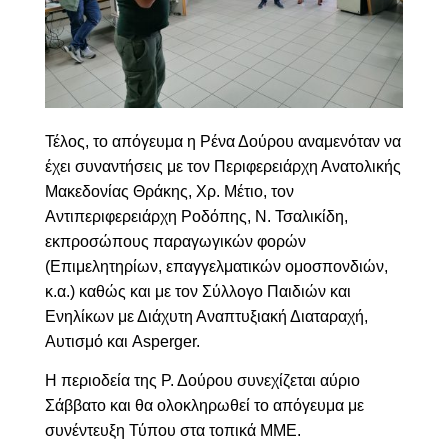
Τέλος, το απόγευμα η Ρένα Δούρου αναμενόταν να
έχει συναντήσεις με τον Περιφερειάρχη Ανατολικής
Μακεδονίας Θράκης, Χρ. Μέτιο, τον
Αντιπεριφερειάρχη Ροδόπης, Ν. Τσαλικίδη,
εκπροσώπους παραγωγικών φορών
(Επιμελητηρίων, επαγγελματικών ομοσπονδιών,
κ.α.)
καθώς και με τον Σ
ύλλογο Παιδιών και
Ενηλίκων με Διάχυτη Αναπτυξιακή
Διαταραχή,
Αυτισμό και Asperger.
Η περιοδεία της Ρ. Δούρου συνεχίζεται αύριο
Σάββατο και
θα ολοκληρωθεί το απόγευμα με
συνέντευξη Τύπου στα τοπικά ΜΜΕ.