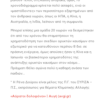
βάλουν τέλος στη καύση άνθρακα, όμως το
χρονοδιάγραμμα κρίνεται πολύ ασαφές, ενώ οι
«μαστόδοντες» των περισσότερο εξαρτημένων από
τον άνθρακα χωρών, όπως οι ΗΠΑ, η Κίνα, η
Αυστραλία, η Ινδία, λείπουν από τη συμφωνία.
Μπορεί επίσης μια ομάδα 20 χωρών να δεσμεύτηκαν
ότι από του χρόνου θα σταματήσουν τη
χρηματοδότηση των σχεδίων ορυκτών καυσίμων στο
εξωτερικό για να κατευθύνουν περίπου 8 δισ. σε
πράσινη ενέργεια, όμως απούσες ήσαν η Κίνα και η
Ιαπωνία -οι βασικότεροι χρηματοδότες της
ανάπτυξης ορυκτών καυσίμων στον κόσμο…
Πράγματι θέλει αγώνα πολύ η καθαρή ανάσα των
παιδιών…
* Η Ρένα Δούρου είναι μέλος της Π.Γ. του ΣΥΡΙΖΑ –
Π.Σ., εκπρόσωπος για θέματα Κλιματικής Αλλαγής
«Αόρατοι δολοφόνοι» | Αυγή (avgi.gr)