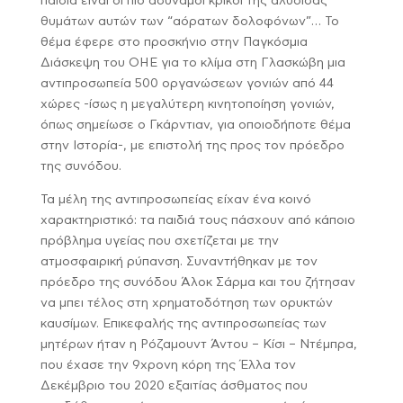
παιδιά είναι οι πιο αδύναμοι κρίκοι της αλυσίδας
θυμάτων αυτών των “αόρατων δολοφόνων”… Το
θέμα έφερε στο προσκήνιο στην Παγκόσμια
Διάσκεψη του ΟΗΕ για το κλίμα στη Γλασκώβη μια
αντιπροσωπεία 500 οργανώσεων γονιών από 44
χώρες -ίσως η μεγαλύτερη κινητοποίηση γονιών,
όπως σημείωσε ο Γκάρντιαν, για οποιοδήποτε θέμα
στην Ιστορία-, με επιστολή της προς τον πρόεδρο
της συνόδου.
Τα μέλη της αντιπροσωπείας είχαν ένα κοινό
χαρακτηριστικό: τα παιδιά τους πάσχουν από κάποιο
πρόβλημα υγείας που σχετίζεται με την
ατμοσφαιρική ρύπανση. Συναντήθηκαν με τον
πρόεδρο της συνόδου Άλοκ Σάρμα και του ζήτησαν
να μπει τέλος στη χρηματοδότηση των ορυκτών
καυσίμων. Επικεφαλής της αντιπροσωπείας των
μητέρων ήταν η Ρόζαμουντ Άντου – Κίσι – Ντέμπρα,
που έχασε την 9χρονη κόρη της Έλλα τον
Δεκέμβριο του 2020 εξαιτίας άσθματος που