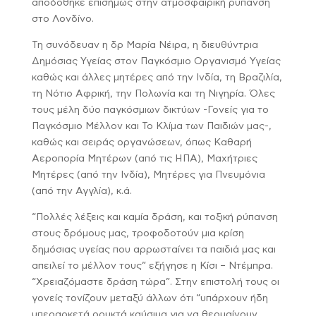
αποδόθηκε επισήμως στην ατμοσφαιρική ρύπανση
στο Λονδίνο.
Τη συνόδευαν η δρ Μαρία Νέιρα, η διευθύντρια
Δημόσιας Υγείας στον Παγκόσμιο Οργανισμό Υγείας
καθώς και άλλες μητέρες από την Ινδία, τη Βραζιλία,
τη Νότιο Αφρική, την Πολωνία και τη Νιγηρία. Όλες
τους μέλη δύο παγκόσμιων δικτύων -Γονείς για το
Παγκόσμιο Μέλλον και Το Κλίμα των Παιδιών μας-,
καθώς και σειράς οργανώσεων, όπως Καθαρή
Αεροπορία Μητέρων (από τις ΗΠΑ), Μαχήτριες
Μητέρες (από την Ινδία), Μητέρες για Πνευμόνια
(από την Αγγλία), κ.ά.
“Πολλές λέξεις και καμία δράση, και τοξική ρύπανση
στους δρόμους μας, τροφοδοτούν μια κρίση
δημόσιας υγείας που αρρωσταίνει τα παιδιά μας και
απειλεί το μέλλον τους” εξήγησε η Κίσι – Ντέμπρα.
“Χρειαζόμαστε δράση τώρα”. Στην επιστολή τους οι
γονείς τονίζουν μεταξύ άλλων ότι “υπάρχουν ήδη
υπεραρκετά ορυκτά καύσιμα για να θερμαίνουν