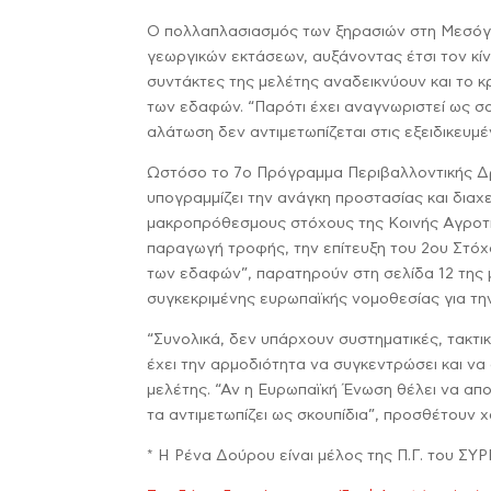
Ο πολλαπλασιασμός των ξηρασιών στη Μεσόγει
γεωργικών εκτάσεων, αυξάνοντας έτσι τον κίν
συντάκτες της μελέτης αναδεικνύουν και το 
των εδαφών. “Παρότι έχει αναγνωριστεί ως σο
αλάτωση δεν αντιμετωπίζεται στις εξειδικευμέν
Ωστόσο το 7ο Πρόγραμμα Περιβαλλοντικής Δρ
υπογραμμίζει την ανάγκη προστασίας και δια
μακροπρόθεσμους στόχους της Κοινής Αγροτικής
παραγωγή τροφής, την επίτευξη του 2ου Στόχ
των εδαφών”, παρατηρούν στη σελίδα 12 της με
συγκεκριμένης ευρωπαϊκής νομοθεσίας για την
“Συνολικά, δεν υπάρχουν συστηματικές, τακτ
έχει την αρμοδιότητα να συγκεντρώσει και να
μελέτης. “Αν η Ευρωπαϊκή Ένωση θέλει να απ
τα αντιμετωπίζει ως σκουπίδια”, προσθέτουν χ
* Η Ρένα Δούρου είναι μέλος της Π.Γ. του ΣΥ