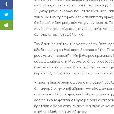
έντονα τις συνέπειες της κλιματικής κρίσης.
Συγκεκριμένα, εκείνων που όταν είναι υγιή, α
του 95% των τροφίμων. Στην περίπτωση όμως π
διαδικασίες δεν μπορούν να γίνουν σωστά. Το 
συνέπειες του πολέμου στην Ουκρανία, να απε
όσπρια, σιτάρι, σταφύλια, κ.ά.
Τον δάκτυλο επί τον τύπον των ήλων θέτει π
εξειδικευμένη επιθεώρηση Science of the Tot
μεσογειακή περιοχή”. “Μη βιώσιμες πρακτικές 
εδαφών, ειδικά στη Μεσόγειο, όπου ο αυξανό
κοινωνικο-οικονομικές δραστηριότητες και τη
περιοχής”, τονίζουν οι ερευνητές. Οι οποίοι κ
Η πρώτη διαπίστωση αφορά στην υψηλή ευαλω
ό,τι αφορά στην υποβάθμιση των εδαφών και 
από πολλαπλές μορφές υποβάθμισης: φυσικής, χ
εδάφη έχουν φτάσει σε κρίσιμα όρια αναφορι
πρόταση αφορά στην ανάγκη για συνεχή και σ
στην υποβάθμιση των εδαφών.