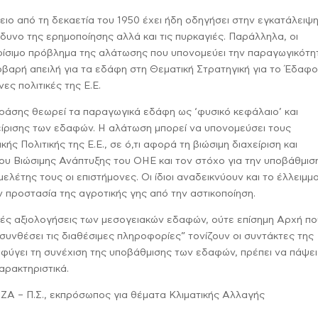
ο από τη δεκαετία του 1950 έχει ήδη οδηγήσει στην εγκατάλειψ
δυνο της ερημοποίησης αλλά και τις πυρκαγιές. Παράλληλα, οι
κρίσιμο πρόβλημα της αλάτωσης που υπονομεύει την παραγωγικότη
βαρή απειλή για τα εδάφη στη Θεματική Στρατηγική για το Έδαφο
ες πολιτικές της Ε.Ε.
άσης θεωρεί τα παραγωγικά εδάφη ως ‘φυσικό κεφάλαιο’ και
χείρισης των εδαφών. Η αλάτωση μπορεί να υπονομεύσει τους
 Πολιτικής της Ε.Ε., σε ό,τι αφορά τη βιώσιμη διαχείριση και
ου Βιώσιμης Ανάπτυξης του ΟΗΕ και τον στόχο για την υποβάθμισ
λέτης τους οι επιστήμονες. Οι ίδιοι αναδεικνύουν και το έλλειμμ
 προστασία της αγροτικής γης από την αστικοποίηση.
ικές αξιολογήσεις των μεσογειακών εδαφών, ούτε επίσημη Αρχή πο
 συνθέσει τις διαθέσιμες πληροφορίες” τονίζουν οι συντάκτες της
οφύγει τη συνέχιση της υποβάθμισης των εδαφών, πρέπει να πάψει
αρακτηριστικά.
ΡΙΖΑ – Π.Σ., εκπρόσωπος για θέματα Κλιματικής Αλλαγής