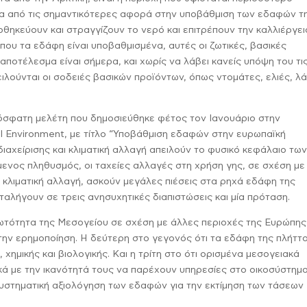
 Μία από τις σημαντικότερες αφορά στην υποβάθμιση των εδαφών τ
ποθηκεύουν και στραγγίζουν το νερό και επιτρέπουν την καλλιέργει
ου τα εδάφη είναι υποβαθμισμένα, αυτές οι ζωτικές, βασικές
αποτέλεσμα είναι σήμερα, και χωρίς να λάβει κανείς υπόψη του τι
ιλούνται οι σοδειές βασικών προϊόντων, όπως ντομάτες, ελιές, λά
ρόσφατη μελέτη που δημοσιεύθηκε φέτος τον Ιανουάριο στην
al Environment, με τίτλο “Υποβάθμιση εδαφών στην ευρωπαϊκή
διαχείρισης και κλιματική αλλαγή απειλούν το φυσικό κεφάλαιο τω
μενος πληθυσμός, οι ταχείες αλλαγές στη χρήση γης, σε σχέση με
ν κλιματική αλλαγή, ασκούν μεγάλες πιέσεις στα ρηχά εδάφη της
αταλήγουν σε τρεις ανησυχητικές διαπιστώσεις και μία πρόταση.
τότητα της Μεσογείου σε σχέση με άλλες περιοχές της Ευρώπης
την ερημοποίηση. Η δεύτερη στο γεγονός ότι τα εδάφη της πλήττ
ημικής και βιολογικής. Και η τρίτη στο ότι ορισμένα μεσογειακά
κά με την ικανότητά τους να παρέχουν υπηρεσίες στο οικοσύστημα
υστηματική αξιολόγηση των εδαφών για την εκτίμηση των τάσεων