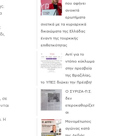
που αφήνει
ης.
ανοικτά
α
ερωτήματα
σχετικά με τα κυριαρχικά
ς
δικαιώματα της Ελλάδας
δι,
έναντι της τουρκικής
επιθετικότητας
Αντί για το
ντόπιο κύκλωμα
ν
στην πρεσβεία
της Βραζιλίας,
το ΥΠΕΞ διώκει την Πρέσβη!
Ο ΣΥΡΙΖΑ-Π.Σ.
, σε
δεν
ονται
ετεροκαθορίζετ
αι
. Η
Μονομέτωπος
αγώνας κατά
της Δεξιάς