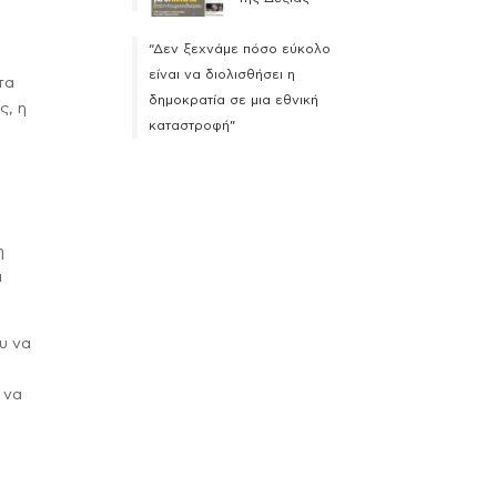
η
“Δεν ξεχνάμε πόσο εύκολο
είναι να διολισθήσει η
τα
δημοκρατία σε μια εθνική
ς, η
καταστροφή”
η
α
υ να
 να