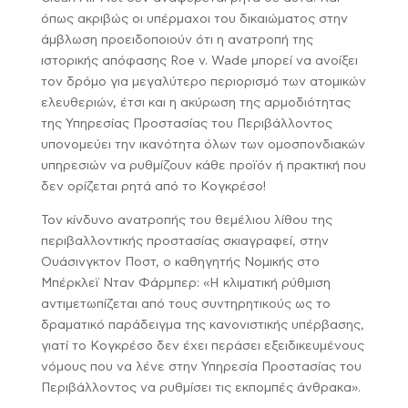
όπως ακριβώς οι υπέρμαχοι του δικαιώματος στην
άμβλωση προειδοποιούν ότι η ανατροπή της
ιστορικής απόφασης Roe v. Wade μπορεί να ανοίξει
τον δρόμο για μεγαλύτερο περιορισμό των ατομικών
ελευθεριών, έτσι και η ακύρωση της αρμοδιότητας
της Υπηρεσίας Προστασίας του Περιβάλλοντος
υπονομεύει την ικανότητα όλων των ομοσπονδιακών
υπηρεσιών να ρυθμίζουν κάθε προϊόν ή πρακτική που
δεν ορίζεται ρητά από το Κογκρέσο!
Τον κίνδυνο ανατροπής του θεμέλιου λίθου της
περιβαλλοντικής προστασίας σκιαγραφεί, στην
Ουάσινγκτον Ποστ, ο καθηγητής Νομικής στο
Μπέρκλεϊ Νταν Φάρμπερ: «Η κλιματική ρύθμιση
αντιμετωπίζεται από τους συντηρητικούς ως το
δραματικό παράδειγμα της κανονιστικής υπέρβασης,
γιατί το Κογκρέσο δεν έχει περάσει εξειδικευμένους
νόμους που να λένε στην Υπηρεσία Προστασίας του
Περιβάλλοντος να ρυθμίσει τις εκπομπές άνθρακα».