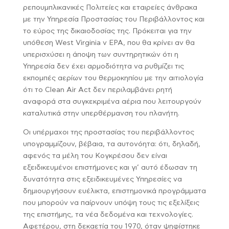
ρεπουμπλικανικές Πολιτείες και εταιρείες άνθρακα
με την Υπηρεσία Προστασίας του Περιβάλλοντος και
το εύρος της δικαιοδοσίας της. Πρόκειται για την
υπόθεση West Virginia v EPA, που θα κρίνει αν θα
υπερισχύσει η άποψη των συντηρητικών ότι η
Υπηρεσία δεν έχει αρμοδιότητα να ρυθμίζει τις
εκπομπές αερίων του θερμοκηπίου με την αιτιολογία
ότι το Clean Air Act δεν περιλαμβάνει ρητή
αναφορά στα συγκεκριμένα αέρια που λειτουργούν
καταλυτικά στην υπερθέρμανση του πλανήτη.
Οι υπέρμαχοι της προστασίας του περιβάλλοντος
υπογραμμίζουν, βέβαια, τα αυτονόητα: ότι, δηλαδή,
αφενός τα μέλη του Κογκρέσου δεν είναι
εξειδικευμένοι επιστήμονες και γι’ αυτό έδωσαν τη
δυνατότητα στις εξειδικευμένες Υπηρεσίες να
δημιουργήσουν ευέλικτα, επιστημονικά προγράμματα
που μπορούν να παίρνουν υπόψη τους τις εξελίξεις
της επιστήμης, τα νέα δεδομένα και τεχνολογίες.
Αφετέρου, στη δεκαετία του 1970, όταν ψηφίστηκε