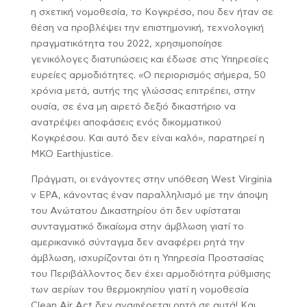
η σχετική νομοθεσία, το Κογκρέσο, που δεν ήταν σε
θέση να προβλέψει την επιστημονική, τεχνολογική
πραγματικότητα του 2022, χρησιμοποίησε
γενικόλογες διατυπώσεις και έδωσε στις Υπηρεσίες
ευρείες αρμοδιότητες. «Ο περιορισμός σήμερα, 50
χρόνια μετά, αυτής της γλώσσας επιτρέπει, στην
ουσία, σε ένα μη αιρετό δεξιό δικαστήριο να
ανατρέψει αποφάσεις ενός δικομματικού
Κογκρέσου. Και αυτό δεν είναι καλό», παρατηρεί η
ΜΚΟ Earthjustice.
Πράγματι, οι ενάγοντες στην υπόθεση West Virginia
v EPA, κάνοντας έναν παραλληλισμό με την άποψη
του Ανώτατου Δικαστηρίου ότι δεν υφίσταται
συνταγματικό δικαίωμα στην άμβλωση γιατί το
αμερικανικό σύνταγμα δεν αναφέρει ρητά την
άμβλωση, ισχυρίζονται ότι η Υπηρεσία Προστασίας
του Περιβάλλοντος δεν έχει αρμοδιότητα ρύθμισης
των αερίων του θερμοκηπίου γιατί η νομοθεσία
Clean Air Act δεν αναφέρεται ρητά σε αυτά! Και