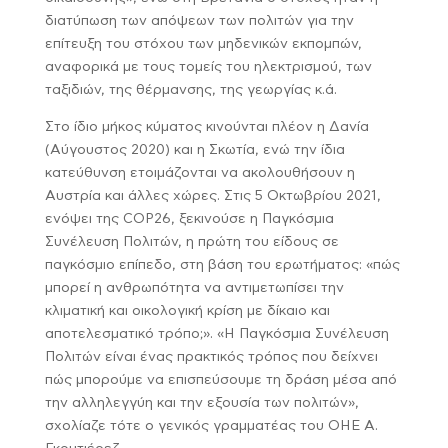
διατύπωση των απόψεων των πολιτών για την
επίτευξη του στόχου των μηδενικών εκπομπών,
αναφορικά με τους τομείς του ηλεκτρισμού, των
ταξιδιών, της θέρμανσης, της γεωργίας κ.ά.
Στο ίδιο μήκος κύματος κινούνται πλέον η Δανία
(Αύγουστος 2020) και η Σκωτία, ενώ την ίδια
κατεύθυνση ετοιμάζονται να ακολουθήσουν η
Αυστρία και άλλες χώρες. Στις 5 Οκτωβρίου 2021,
ενόψει της COP26, ξεκινούσε η Παγκόσμια
Συνέλευση Πολιτών, η πρώτη του είδους σε
παγκόσμιο επίπεδο, στη βάση του ερωτήματος: «πώς
μπορεί η ανθρωπότητα να αντιμετωπίσει την
κλιματική και οικολογική κρίση με δίκαιο και
αποτελεσματικό τρόπο;». «Η Παγκόσμια Συνέλευση
Πολιτών είναι ένας πρακτικός τρόπος που δείχνει
πώς μπορούμε να επισπεύσουμε τη δράση μέσα από
την αλληλεγγύη και την εξουσία των πολιτών»,
σχολίαζε τότε ο γενικός γραμματέας του ΟΗΕ Α.