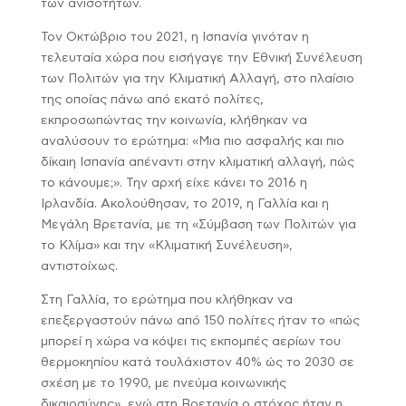
των ανισοτήτων.
Τον Οκτώβριο του 2021, η Ισπανία γινόταν η
τελευταία χώρα που εισήγαγε την Εθνική Συνέλευση
των Πολιτών για την Κλιματική Αλλαγή, στο πλαίσιο
της οποίας πάνω από εκατό πολίτες,
εκπροσωπώντας την κοινωνία, κλήθηκαν να
αναλύσουν το ερώτημα: «Μια πιο ασφαλής και πιο
δίκαιη Ισπανία απέναντι στην κλιματική αλλαγή, πώς
το κάνουμε;». Την αρχή είχε κάνει το 2016 η
Ιρλανδία. Ακολούθησαν, το 2019, η Γαλλία και η
Μεγάλη Βρετανία, με τη «Σύμβαση των Πολιτών για
το Κλίμα» και την «Κλιματική Συνέλευση»,
αντιστοίχως.
Στη Γαλλία, το ερώτημα που κλήθηκαν να
επεξεργαστούν πάνω από 150 πολίτες ήταν το «πώς
μπορεί η χώρα να κόψει τις εκπομπές αερίων του
θερμοκηπίου κατά τουλάχιστον 40% ώς το 2030 σε
σχέση με το 1990, με πνεύμα κοινωνικής
δικαιοσύνης», ενώ στη Βρετανία ο στόχος ήταν η