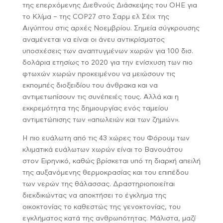
της επερχόμενης Διεθνούς Διάσκεψης του ΟΗΕ για
το Κλίμα – της COP27 στο Σαρμ ελ Σέιχ της
Αιγύπτου στις αρχές Νοεμβρίου. Σημεία σύγκρουσης
αναμένεται να είναι οι άνευ αντικρίσματος
υποσχέσεις των αναπτυγμένων χωρών για 100 δισ.
δολάρια ετησίως το 2020 για την ενίσχυση των πιο
φτωχών χωρών προκειμένου να μειώσουν τις
εκπομπές διοξειδίου του άνθρακα και να
αντιμετωπίσουν τις συνέπειές τους. Αλλά και η
εκκρεμότητα της δημιουργίας ενός ταμείου
αντιμετώπισης των «απωλειών και των ζημιών».
Η πιο ευάλωτη από τις 43 χώρες του Φόρουμ των
κλιματικά ευάλωτων χωρών είναι το Βανουάτου
στον Ειρηνικό, καθώς βρίσκεται υπό τη διαρκή απειλή
της αυξανόμενης θερμοκρασίας και του επιπέδου
των νερών της θάλασσας. Δραστηριοποιείται
διεκδικώντας να αποκτήσει το έγκλημα της
οικοκτονίας το καθεστώς της γενοκτονίας, του
εγκλήματος κατά της ανθρωπότητας. Μάλιστα, μαζί