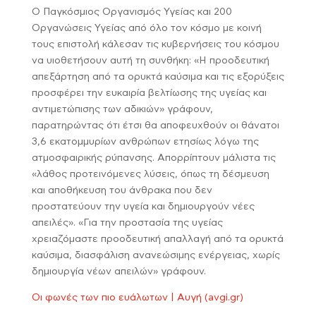
Ο Παγκόσμιος Οργανισμός Υγείας και 200
Οργανώσεις Υγείας από όλο τον κόσμο με κοινή
τους επιστολή κάλεσαν τις κυβερνήσεις του κόσμου
να υιοθετήσουν αυτή τη συνθήκη: «Η προοδευτική
απεξάρτηση από τα ορυκτά καύσιμα και τις εξορύξεις
προσφέρει την ευκαιρία βελτίωσης της υγείας και
αντιμετώπισης των αδικιών» γράφουν,
παρατηρώντας ότι έτσι θα αποφευχθούν οι θάνατοι
3,6 εκατομμυρίων ανθρώπων ετησίως λόγω της
ατμοσφαιρικής ρύπανσης. Απορρίπτουν μάλιστα τις
«λάθος προτεινόμενες λύσεις, όπως τη δέσμευση
και αποθήκευση του άνθρακα που δεν
προστατεύουν την υγεία και δημιουργούν νέες
απειλές». «Για την προστασία της υγείας
χρειαζόμαστε προοδευτική απαλλαγή από τα ορυκτά
καύσιμα, διασφάλιση ανανεώσιμης ενέργειας, χωρίς
δημιουργία νέων απειλών» γράφουν.
Οι φωνές των πιο ευάλωτων | Αυγή (avgi.gr)