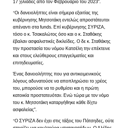
17 χιλιάδες από τον Φεβρουάριο του 2023”.
Οι δανειολήπτες είναι σήμερα εξαιτίας της
“
κυβέρνησης Μητσοτάκη εντελώς απροστάτευτοι
απέναντι στα
funds
.
Επί κυβέρνησης ΣΥΡΙΖΑ,
τόσο ο κ. Τσακαλώτος όσο και ο κ. Σταθάκης
έβαλαν ασφαλιστικές δικλείδες. Ο δε κ. Σταθάκης
την προστασία του νόμου Κατσέλη την επέκτεινε
και στους ελεύθερους επαγγελματίες και
επιτηδευματίες.
Ένας δανειολήπτης που για αντικειμενικούς
λόγους αδυνατούσε να αποπληρώσει το χρέος
του, μπορούσε να το ρυθμίσει και η πρώτη
κατοικία προστατευόταν. Ενώ τώρα με τον νόμο
του κ. Μητσοτάκη καταργήθηκε κάθε δίχτυ
ασφαλείας”.
Ο ΣΥΡΙΖΑ δεν έχει στις τάξεις του Πάτσηδες, ούτε
“
στηρίζει μια κουλτούρα μπαταχτσήδων. Ο Αλέξης