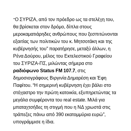
O ΣΥΡΙΖΑ, από τον πρόεδρο ως τα στελέχη του,
“
θα βρίσκεται στον δρόμο, δίπλα στους
μεροκαματιάρηδες ανθρώπους που ξεσπιτώνονται
εξαιτίας των πολιτικών του κ. Μητσοτάκη και της
κυβέρνησής του” παρατήρησε, μεταξύ άλλων,
η
Ρένα Δούρου,
μέλος του Εκτελεστικού Γραφείου
του ΣΥΡΙΖΑ-ΠΣ, μιλώντας σήμερα στο
ραδιόφωνο
Status FM 107.7
,
στις
δημοσιογράφους Βιργινία Δημαρέση και Έφη
Παφίτου. “Η σημερινή κυβέρνηση έχει βάλει στο
στόχαστρο την πρώτη κατοικία, εξυπηρετώντας τα
μεγάλα συμφέροντα του
real
estate
. Μιλά για
μπαταχτσήδες τη στιγμή που η ΝΔ χρωστά στις
τράπεζες πάνω από 390 εκατομμύρια ευρώ”,
υπογράμμισε η ίδια.