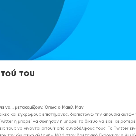
υτού του
σει να… μετακομίζουν. Όπως ο Μάικλ Μαν
κες και έγχρωμους επιστήμονες, διαπιστώνω την απουσία αυτών
itter ή μπορεί να σιώπησαν ή μπορεί το δίκτυο να έχει χειροτερέ
ς τους να γίνονται ριτουίτ από συναδέλφους τους. Το Twitter είν
 την την κλιματική αλλαγή». Μιλά στον βρετανικό Γκάρντιαν η Κιμ Κ