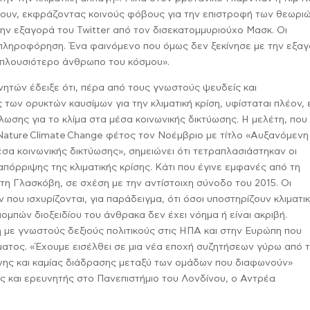
άουν, εκφράζοντας κοινούς φόβους για την επιστροφή των θεωρι
 την εξαγορά του Twitter από τον δισεκατομμυριούχο Μασκ. Οι
πληροφόρηση. Ένα φαινόμενο που όμως δεν ξεκίνησε με την εξαγ
ν «πλουσιότερο άνθρωπο του κόσμου».
τών έδειξε ότι, πέρα από τους γνωστούς ψευδείς και
 των ορυκτών καυσίμων για την κλιματική κρίση, υφίσταται πλέον,
λωσης για το κλίμα στα μέσα κοινωνικής δικτύωσης. Η μελέτη, που
Nature
C
limate
C
hange φέτος τον Νοέμβριο με τίτλο «Αυξανόμενη
σα κοινωνικής δικτύωσης», σημειώνει ότι τετραπλασιάστηκαν οι
απόρριψης της κλιματικής κρίσης. Κάτι που έγινε εμφανές από τη
η Γλασκόβη, σε σχέση με την αντίστοιχη σύνοδο του 2015. Οι
υ ισχυρίζονται, για παράδειγμα, ότι όσοι υποστηρίζουν κλιματι
πομπών διοξειδίου του άνθρακα δεν έχει νόημα ή είναι ακριβή.
η με γνωστούς δεξιούς πολιτικούς στις ΗΠΑ και στην Ευρώπη που
ματος. «Έχουμε εισέλθει σε μια νέα εποχή συζητήσεων γύρω από 
ύνης και καμίας διάδρασης μεταξύ των ομάδων που διαφωνούν»
ς και ερευνητής στο Πανεπιστήμιο του Λονδίνου, ο Αντρέα