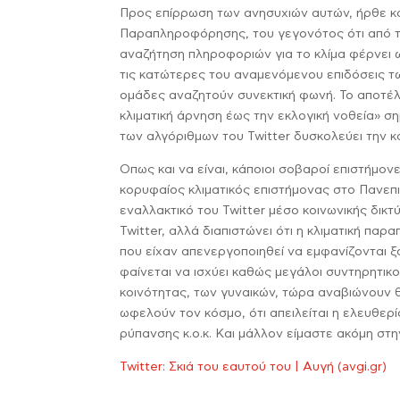
Προς επίρρωση των ανησυχιών αυτών, ήρθε κα
Παραπληροφόρησης, του γεγονότος ότι από το
αναζήτηση πληροφοριών για το κλίμα φέρνει ως
τις κατώτερες του αναμενόμενου επιδόσεις τω
ομάδες αναζητούν συνεκτική φωνή. Το αποτέ
κλιματική άρνηση έως την εκλογική νοθεία» 
των αλγόριθμων του Twitter δυσκολεύει την 
Οπως και να είναι, κάποιοι σοβαροί επιστήμο
κορυφαίος κλιματικός επιστήμονας στο Πανεπι
εναλλακτικό του Twitter μέσο κοινωνικής δικτ
Twitter, αλλά διαπιστώνει ότι η κλιματική πα
που είχαν απενεργοποιηθεί να εμφανίζονται ξ
φαίνεται να ισχύει καθώς μεγάλοι συντηρητικ
κοινότητας, των γυναικών, τώρα αναβιώνουν θ
ωφελούν τον κόσμο, ότι απειλείται η ελευθερ
ρύπανσης κ.ο.κ. Και μάλλον είμαστε ακόμη στ
Twitter: Σκιά του εαυτού του | Αυγή (avgi.gr)