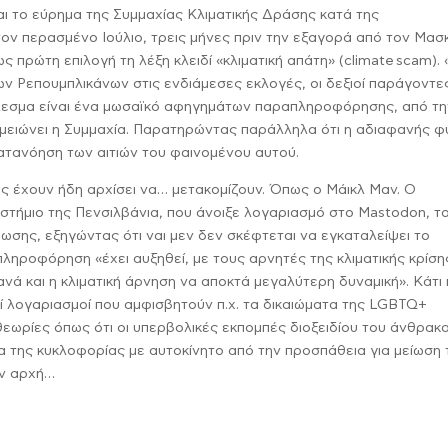
ι το εύρημα της Συμμαχίας Κλιματικής Δράσης κατά της
ν περασμένο Ιούλιο, τρεις μήνες πριν την εξαγορά από τον Μασκ
 πρώτη επιλογή τη λέξη κλειδί «κλιματική απάτη» (
c
limate
s
cam).
ν Ρεπουμπλικάνων στις ενδιάμεσες εκλογές, οι δεξιοί παράγοντες
λεσμα είναι ένα μωσαϊκό αφηγημάτων παραπληροφόρησης, από τη
σημειώνει η Συμμαχία. Παρατηρώντας παράλληλα ότι η αδιαφανής 
κατανόηση των αιτιών του φαινομένου αυτού.
νες έχουν ήδη αρχίσει να… μετακομίζουν. Όπως ο Μάικλ Μαν. Ο
στήμιο της Πενσιλβάνια, που άνοιξε λογαριασμό στο Mastodon, τ
ύωσης, εξηγώντας ότι ναι μεν δεν σκέφτεται να εγκαταλείψει το
ραπληροφόρηση «έχει αυξηθεί, με τους αρνητές της κλιματικής κρίση
ανά και η κλιματική άρνηση να αποκτά μεγαλύτερη δυναμική». Κάτι
οί λογαριασμοί που αμφισβητούν π.χ. τα δικαιώματα της LGBTQ+
εωρίες όπως ότι οι υπερβολικές εκπομπές διοξειδίου του άνθρακ
ία της κυκλοφορίας με αυτοκίνητο από την προσπάθεια για μείωση 
ην αρχή…