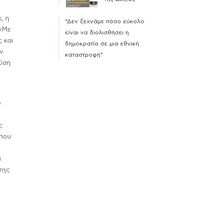
, η
“Δεν ξεχνάμε πόσο εύκολο
 «Με
είναι να διολισθήσει η
 και
δημοκρατία σε μια εθνική
ν
καταστροφή”
φύση
ο
ς
 που
α
της