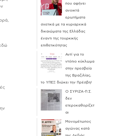
που αφήνει
ών
ανοικτά
ερωτήματα
ορά,
σχετικά με τα κυριαρχικά
δικαιώματα της Ελλάδας
έναντι της τουρκικής
 εδώ
επιθετικότητας
Αντί για το
ντόπιο κύκλωμα
στην πρεσβεία
της Βραζιλίας,
το ΥΠΕΞ διώκει την Πρέσβη!
κές
Ο ΣΥΡΙΖΑ-Π.Σ.
δεν
ετεροκαθορίζετ
την
αι
Μονομέτωπος
αγώνας κατά
της Δεξιάς