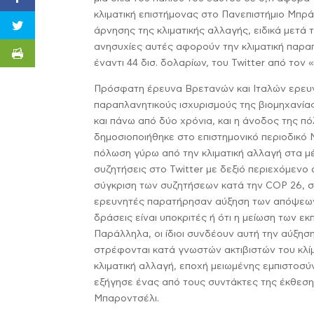
κλιματική επιστήμονας στο Πανεπιστήμιο Μπρ
άρνησης της κλιματικής αλλαγής, ειδικά μετά
ανησυχίες αυτές αφορούν την κλιματική παρα
έναντι 44 δισ. δολαρίων, του Twitter από το
Πρόσφατη έρευνα Βρετανών και Ιταλών ερευνη
παραπλανητικούς ισχυρισμούς της βιομηχανίας
και πάνω από δύο χρόνια, και η άνοδος της πό
δημοσιοποιήθηκε στο επιστημονικό περιοδικό 
πόλωση γύρω από την κλιματική αλλαγή στα μέ
συζητήσεις στο Twitter με δεξιό περιεχόμενο 
σύγκριση των συζητήσεων κατά την COP 26, στ
ερευνητές παρατήρησαν αύξηση των απόψεων πο
δράσεις είναι υποκριτές ή ότι η μείωση των εκ
Παράλληλα, οι ίδιοι συνδέουν αυτή την αύξησ
στρέφονται κατά γνωστών ακτιβιστών του κλί
κλιματική αλλαγή, εποχή μειωμένης εμπιστοσ
εξήγησε ένας από τους συντάκτες της έκθεση
Μπαροντσέλι.