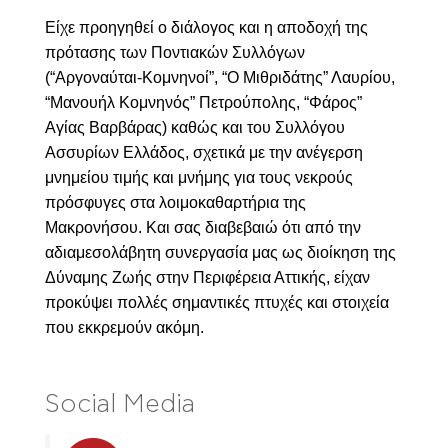
Είχε προηγηθεί ο διάλογος και η αποδοχή της
πρότασης των Ποντιακών Συλλόγων
(
“Αργοναύται-Κομνηνοί”
,
“Ο Μιθριδάτης” Λαυρίου
,
“Μανουήλ Κομνηνός” Πετρούπολης
,
“Φάρος”
Αγίας Βαρβάρας
) καθώς και του
Συλλόγου
Ασσυρίων Ελλάδος
, σχετικά με την ανέγερση
μνημείου τιμής και μνήμης για τους νεκρούς
πρόσφυγες στα λοιμοκαθαρτήρια της
Μακρονήσου. Και σας διαβεβαιώ ότι από την
αδιαμεσολάβητη συνεργασία μας ως διοίκηση της
Δύναμης Ζωής
στην Περιφέρεια Αττικής, είχαν
προκύψει πολλές σημαντικές πτυχές και στοιχεία
που εκκρεμούν ακόμη.
Social Media