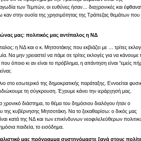
ραγωδία των Τεμπών, οι ευθύνες ήσαν… διαχρονικές και έφθανα
νω καν στην ουσία της χρησιμότητας της Τράπεζας θεμάτων που
νας μας: πολιτικός μας αντίπαλος η ΝΔ
παλος: η ΝΔ και ο κ. Μητσοτάκης που εκβιάζει με … τρίτες εκλο
α. Να μην χρειαστεί να πάμε σε τρίτες εκλογές για να κάνουμε 
 που όποιο κι αν είναι το πρόβλημα, η απάντηση είναι “εμείς π
είναι;
ιο στο εσωτερικό της δημοκρατικής παράταξης. Εννοείται φυσι
ιδιώκουμε τη σύγκρουση. Έχουμε κάνει την ιεράρχησή μας.
ο χρονικό διάστημα, το θέμα του δημόσιου διαλόγου ήταν ο
υ της κυβέρνησης Μητσοτάκη. Να το ξεκαθαρίσω: ο δικός μας
ναι κατά της ΝΔ και των επικίνδυνων νεοφιλελεύθερων πολιτι
ημόσια παιδεία, το εισόδημα.
ρεαλιστικό μας πρόγραμμα συστηνόμαστε ξανά στους πολίτ