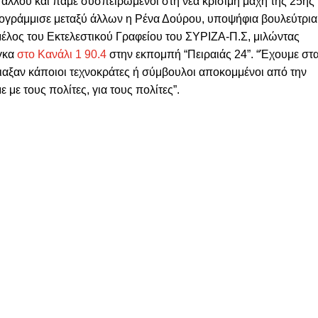
άλλου και πάμε συσπειρωμένοι στη νέα κρίσιμη μάχη της 25ης
πογράμμισε
μεταξύ άλλων η Ρένα Δούρου, υποψήφια βουλεύτρια
μέλος του Εκτελεστικού Γραφείου του ΣΥΡΙΖΑ-Π.Σ, μιλώντας
γκα
στο Κανάλι 1 90.4
στην εκπομπή “Πειραιάς 24”. “Έχουμε στ
τιαξαν κάποιοι τεχνοκράτες ή σύμβουλοι αποκομμένοι από την
ε με τους πολίτες, για τους πολίτες”.