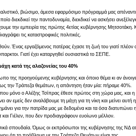
εαλιστικό, βιώσιμο, άμεσα εφαρμόσιμο πρόγραμμά μας απέναντι
οίο διεκδικεί την παντοδυναμία, διεκδικεί να ασκήσει ανεξέλεγ
 έχουμε την εμπειρία της πρώτης 4ετίας κυβέρνησης Μητσοτάκη. 
ιαγράψει τις καταστροφικές πολιτικές.
ούν. Ένας εργαζόμενος πατέρας έχασε τη ζωή του γιατί πλέον 
παρκτοι. Γιατί έχει καταργηθεί ουσιαστικά το ΣΕΠΕ.
μάχη κατά της αλαζονείας του 40%
σωπο της προηγούμενης κυβέρνησης και όποιο θέμα κι αν άνοιγε
ως την Τράπεζα θεμάτων, η απάντηση ήταν μία: πήραμε 40%.
ς που μόνο ο Αλέξης Τσίπρας έθεσε πρώτος στη χώρα μας, και η
ι αν εμείς δεν αναλάβουμε τη μάχη για τη νίκη και μείνει αυτή 
μάνει για την πατρίδα μας με δεδομένα και τα όσα διατυπώνει 
ντ και Γιέλεν, που δεν προδιαγράφουν ευοίωνο μέλλον.
υσικά σπουδαία. Όμως οι εκπρόσωποι της κυβέρνησης της ΝΔ 
όγου ότι το πρόβλημα με την Τράπεζα Θεμάτων είναι της