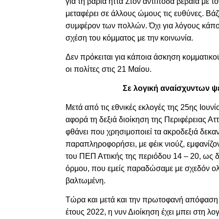
για τη βαριά ήττα Στον αντίποδα βέβαια με 
μεταφέρει σε άλλους ώμους τις ευθύνες. Βάζ
συμφέρον των πολλών. Όχι για λόγους κάποι
σχέση του κόμματος με την κοινωνία.
Δεν πρόκειται για κάποια άσκηση κομματικ
οι πολίτες στις 21 Μαίου.
Σε λογική
αναίσχυντων ψε
Μετά από τις εθνικές εκλογές της 25ης Ιουνί
αφορά τη δεξιά διοίκηση της Περιφέρειας Αττ
φθάνει που χρησιμοποιεί τα ακροδεξιά δεκαν
παραπληροφορήσει, με φέικ νιούζ, εμφανίζο
του ΠΕΠ Αττικής της περιόδου 14 – 20, ως 
όρμου, που εμείς παραδώσαμε με σχεδόν ολ
βαλτωμένη.
Τώρα και μετά και την πρωτοφανή απόφαση
έτους 2022, η νυν Διοίκηση έχει μπει στη λο