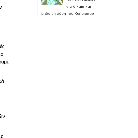
ν
για δίκαιη και
βιώσιμη λύση του Κυπριακού
γές
το
ήραμε
κά
κών
ες