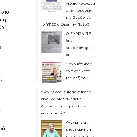
ντόπιο κύκλωμα
στην πρεσβεία
 στο
της Βραζιλίας,
κτη
το ΥΠΕΞ διώκει την Πρέσβη!
Και
Ο ΣΥΡΙΖΑ-Π.Σ.
δεν
οι
ετεροκαθορίζετ
αι
Μονομέτωπος
αγώνας κατά
,
της Δεξιάς
“Δεν ξεχνάμε πόσο εύκολο
είναι να διολισθήσει η
η
δημοκρατία σε μια εθνική
η
καταστροφή”
Ανάγκη για
από
επανεκκίνηση
των συνομιλιών