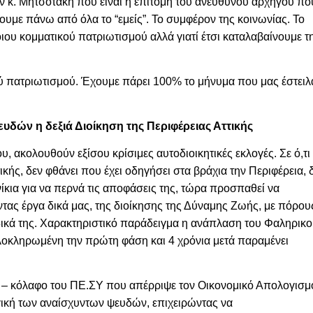
τον κ. Μητσοτάκη που είναι η επιτομή του ανεύθυνου αρχηγού πο
ουμε πάνω από όλα το “εμείς”. Το συμφέρον της κοινωνίας. Το
ου κομματικού πατριωτισμού αλλά γιατί έτσι καταλαβαίνουμε τ
ού πατριωτισμού. Έχουμε πάρει 100% το μήνυμα που μας έστειλ
υδών η δεξιά Διοίκηση της Περιφέρειας Αττικής
ου, ακολουθούν εξίσου κρίσιμες αυτοδιοικητικές εκλογές.
Σε ό,τι
ικής, δεν φθάνει που έχει οδηγήσει στα βράχια την Περιφέρεια, 
ίκια για να περνά τις αποφάσεις της, τώρα προσπαθεί να
ντας έργα δικά μας, της διοίκησης της Δύναμης Ζωής, με πόρου
δικά της. Χαρακτηριστικό παράδειγμα η ανάπλαση του Φαληρικ
οκληρωμένη την πρώτη φάση και 4 χρόνια μετά παραμένει
 – κόλαφο του ΠΕ.ΣΥ που απέρριψε τον Οικονομικό Απολογισμ
γική των
αναίσχυντων ψευδών, επιχειρώντας να