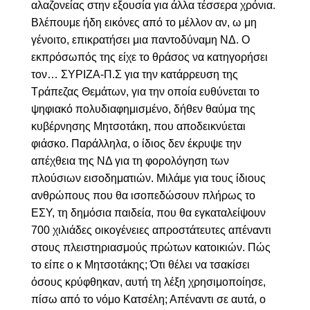
αλαζονείας στην εξουσία για άλλα τέσσερα χρόνια.
Βλέπουμε ήδη εικόνες από το μέλλον αν, ω μη
γένοιτο, επικρατήσει μια παντοδύναμη ΝΔ. Ο
εκπρόσωπός της είχε το θράσος να κατηγορήσει
τον… ΣΥΡΙΖΑ-Π.Σ για την κατάρρευση της
Τράπεζας Θεμάτων, για την οποία ευθύνεται το
ψηφιακό πολυδιαφημισμένο, δήθεν θαύμα της
κυβέρνησης Μητσοτάκη, που αποδεικνύεται
φιάσκο. Παράλληλα, ο ίδιος δεν έκρυψε την
απέχθεια της ΝΔ για τη φορολόγηση των
πλούσιων εισοδηματιών. Μιλάμε για τους ίδιους
ανθρώπους που θα ισοπεδώσουν πλήρως το
ΕΣΥ, τη δημόσια παιδεία, που θα εγκαταλείψουν
700 χιλιάδες οικογένειες απροστάτευτες απέναντι
στους πλειστηριασμούς πρώτων κατοικιών. Πώς
το είπε ο κ Μητσοτάκης; Ότι θέλει να τσακίσει
όσους κρύφθηκαν, αυτή τη λέξη χρησιμοποίησε,
πίσω από το νόμο Κατσέλη; Απέναντι σε αυτά, ο