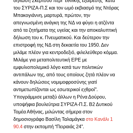
δήλωση Σκέρτσου περί “εθνικής εξαίρεσης” κατά
του ΣΥΡΙΖΑ-Π.Σ και τον ωμό εκβιασμό της Ντόρας
Μπακογιάννη, μαρτυρά, πρώτον
, την
απεγνωσμένη ανάγκη της ΝΔ να φύγει η ατζέντα
από τα ζητήματα της υγείας και την αποκαλυπτική
δήλωση του κ. Πνευματικού. Και δεύτερον την
επιστροφή της ΝΔ στη δεκαετία του 1950. Δεν
μιλάμε πλέον για κεντροδεξιό, φιλελεύθερο κόμμα.
Μιλάμε για μεταπολιτευτική ΕΡΕ με
εμφυλιοπολεμικό λόγο κατά των πολιτικών
αντιπάλων της, από τους οποίους ζητά πλέον να
κάνουν δηλώσεις νομιμοφροσύνης γιατί
αντιμετωπίζονται ως εσωτερικοί εχθροί”.
Υ
πογράμμισε
μεταξύ άλλων η Ρένα Δούρου,
υποψήφια βουλεύτρια ΣΥΡΙΖΑ-Π.Σ. Β2 Δυτικού
Τομέα Αθήνας, μιλώντας σήμερα στον
δημοσιογράφο Βασίλη Ταλαμάγκα
στο Κανάλι 1
90.4
στην εκπομπή “Πειραιάς 24”.