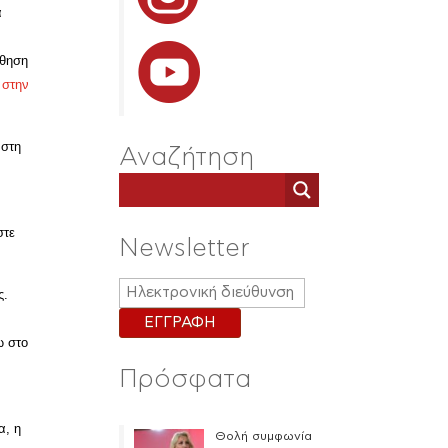
α
σθηση
 στην
 στη
Αναζήτηση
στε
Newsletter
ς.
ω στο
Πρόσφατα
α, η
Θολή συμφωνία