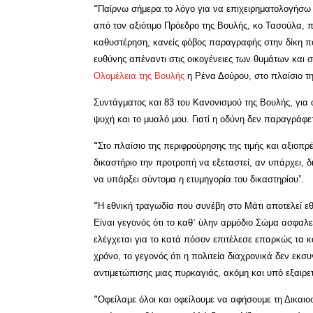
Π
αίρνω σήμερα το λόγο για να επιχειρηματολογήσω 
“
από τον αξιότιμο Πρόεδρο της Βουλής, κο Τασούλα, π
καθυστέρηση, κανείς φόβος παραγραφής στην δίκη που
ευθύνης απέναντι στις οικογένειες των θυμάτων και
Ολομέλεια της Βουλής
η Ρένα Δούρου, στο πλαίσιο τ
Συντάγματος και 83 του Κανονισμού της Βουλής, για 
ψυχή και το μυαλό μου.
Γιατί η οδύνη δεν παραγράφε
Στο πλαίσιο της περιφρούρησης της τιμής και αξιοπ
“
δικαστήριο την προτροπή να εξεταστεί, αν υπάρχει, 
να υπάρξει σύντομα η ετυμηγορία του δικαστηρίου”.
Η εθνική τραγωδία που συνέβη στο Μάτι αποτελεί εθ
“
Είναι γεγονός ότι το καθ᾽ ύλην αρμόδιο Σώμα ασφαλ
ελέγχεται για το κατά πόσον επιτέλεσε επαρκώς τα κ
χρόνο, το γεγονός ότι η πολιτεία διαχρονικά δεν εκ
αντιμετώπισης μιας πυρκαγιάς, ακόμη και υπό εξαιρε
Οφείλαμε όλοι και οφείλουμε να αφήσουμε τη Δικαιο
“