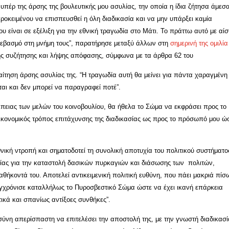
υπέρ της άρσης της βουλευτικής μου ασυλίας, την οποία η ίδια ζήτησα άμεσ
ροκειμένου να επισπευσθεί η όλη διαδικασία και να μην υπάρξει καμία
 είναι σε εξέλιξη για την εθνική τραγωδία στο Μάτι. Το πράττω αυτό με αί
 σεβασμό στη μνήμη τους”, παρατήρησε μεταξύ άλλων στη
σημερινή της ομιλία
ης
συ
ζήτησης και λήψης απόφασης, σύμφωνα με τα άρθρα 62 του
αίτηση άρσης ασυλίας της. “Η τραγωδία αυτή θα μείνει για πάντα χαραγμένη
ται και δεν μπορεί να παραγραφεί ποτέ”.
ρέπειας των μελών του κοινοβουλίου, θα ήθελα το Σώμα να εκφράσει προς το
δικονομικός τρόπος επιτάχυνσης της διαδικασίας ως προς το πρόσωπό μου ώ
νική ντροπή και σηματοδοτεί τη συνολική αποτυχία του πολιτικού συστήματο
είας για την καταστολή δασικών πυρκαγιών και διάσωσης των πολιτών,
αθήκοντά του. Αποτελεί αντικειμενική πολιτική ευθύνη, που πάει μακριά πίσ
συγχρόνισε καταλλήλως το Πυροσβεστικό Σώμα ώστε να έχει ικανή επάρκεια
τικά και σπανίως αντίξοες συνθήκες”.
σύνη απερίσπαστη να επιτελέσει την αποστολή της, με την γνωστή διαδικασί