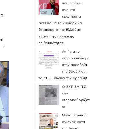
που αφήνει
ανοικτά
ια
ερωτήματα
σχετικά με τα κυριαρχικά
δικαιώματα της Ελλάδας
έναντι της τουρκικής
ού
επιθετικότητας
κεί
Αντί για το
ντόπιο κύκλωμα
στην πρεσβεία
της Βραζιλίας,
το ΥΠΕΞ διώκει την Πρέσβη!
Ο ΣΥΡΙΖΑ-Π.Σ.
δεν
ετεροκαθορίζετ
αι
Μονομέτωπος
αγώνας κατά
της Δεξιάς