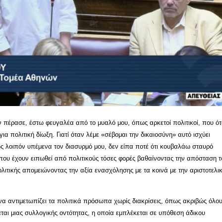
 πέρασε, έστω φευγαλέα από το μυαλό μου, όπως αρκετοί πολιτικοί, που ό
ια πολιτική δίωξη. Γιατί όταν λέμε «σέβομαι την δικαιοσύνη» αυτό ισχύει
ως λοιπόν υπέμενα τον διασυρμό μου, δεν είπα ποτέ ότι κουβαλάω σταυρό
ς που έχουν ειπωθεί από πολιτικούς τόσες φορές βαθαίνοντας την απόσταση τ
ολιτικής απομειώνοντας την αξία ενασχόλησης με τα κοινά με την αριστοτελι
ι να αντιμετωπίζει τα πολιτικά πρόσωπα χωρίς διακρίσεις, όπως ακριβώς όλο
αται μιας συλλογικής οντότητας, η οποία εμπλέκεται σε υπόθεση άδικου