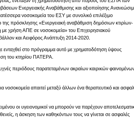
ργειας, ενέταξαν τη χρηματοδότηση από πόρους του ΕΣΠΑ των
μβάσεων Ενεργειακής Αναβάθμισης και αξιοποίησης Ανανεώσι
κατέσσερα νοσοκομεία του ΕΣΥ με συνολικό επιλέξιμο
ο της πρόσκλησης «Ενεργειακή αναβάθμιση δημόσιων κτιρίων-
με χρήση ΑΠΕ σε νοσοκομεία» του Επιχειρησιακού
άλλον και Αειφόρος Ανάπτυξη 2014-2020.
ε ενταχθεί στο πρόγραμμα αυτό με χρηματοδότηση ύψους
μιση του κτηρίου ΠΑΤΕΡΑ.
 συχνές περιόδους παρατεταμένων ακραίων καιρικών φαινομένω
α νοσοκομεία απαιτεί μεταξύ άλλων ένα θεραπευτικό και ασφα
μένου οι υγειονομικοί να μπορούν να παρέχουν αποτελεσματι
σθενείς, η άσκηση των καθηκόντων τους να γίνεται σε ασφαλές