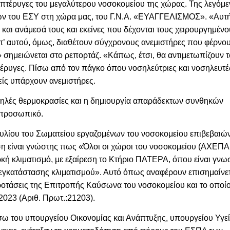
 πτέρυγες του μεγαλύτερου νοσοκομείου της χώρας. Της λεγόμ
ν του ΕΣΥ στη χώρα μας, του Γ.Ν.Α. «ΕΥΑΓΓΕΛΙΣΜΟΣ». «Αυτή
και ανάμεσά τους και εκείνες που δέχονται τους χειρουργημέν
Αντ’ αυτού, όμως, διαθέτουν σύγχρονους ανεμιστήρες που φέρνου
» σημειώνεται στο ρεπορτάζ. «Κάπως, έτσι, θα αντιμετωπίζουν 
πτέρυγες. Πίσω από τον πάγκο όπου νοσηλεύτριες και νοσηλευτέ
είς υπάρχουν ανεμιστήρες.
ψηλές θερμοκρασίες και η δημιουργία απαράδεκτων συνθηκών
ό προσωπικό.
βουλίου του Σωματείου εργαζομένων του νοσοκομείου επιβεβαιώ
κηση είναι γνώστης πως «Όλοι οι χώροι του νοσοκομείου (ΑΧΕΠΑ
ρκή κλιματισμό, με εξαίρεση το Κτήριο ΠΑΤΕΡΑ, όπου είναι γνω
ς εγκατάστασης κλιματισμού». Αυτό όπως αναφέρουν επισημαίνε
οτάσεις της Επιτροπής Καύσωνα του νοσοκομείου και το οποί
2023 (Αριθ. Πρωτ.:21203).
ω του υπουργείου Οικονομίας και Ανάπτυξης, υπουργείου Υγε