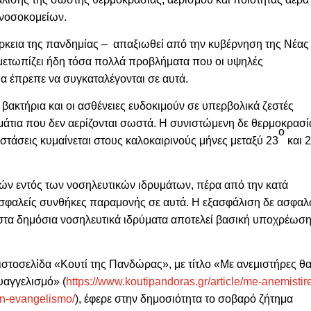
νοσοκομείων.
ιάρκεια της πανδημίας – απαξιωθεί από την κυβέρνηση της Νέας
ιμετωπίζει ήδη τόσα πολλά προβλήματα που οι υψηλές
θα έπρεπε να συγκαταλέγονται σε αυτά.
βακτήρια και οι ασθένειες ευδοκιμούν σε υπερβολικά ζεστές
μάτια που δεν αερίζονται σωστά. Η συνιστώμενη δε θερμοκρασί
ο
αστάσεις κυμαίνεται στους καλοκαιρινούς μήνες μεταξύ 23
και 
ών εντός των νοσηλευτικών ιδρυμάτων, πέρα από την κατά
 ασφαλείς συνθήκες παραμονής σε αυτά. Η εξασφάλιση δε ασφα
στα δημόσια νοσηλευτικά ιδρύματα αποτελεί βασική υποχρέωση
 ιστοσελίδα «Κουτί της Πανδώρας», με τίτλο «Με ανεμιστήρες θ
υαγγελισμό» (
https://www.koutipandoras.gr/article/me-anemistir
on-evangelismo/
), έφερε στην δημοσιότητα το σοβαρό ζήτημα