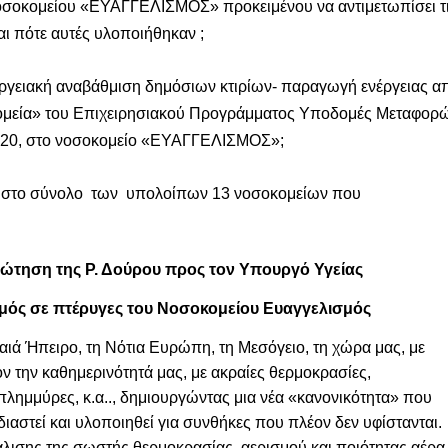
 νοσοκομείου «ΕΥΑΓΓΕΛΙΣΜΟΣ» προκειμένου να αντιμετωπίσει τ
ι πότε αυτές υλοποιήθηκαν ;
ργειακή αναβάθμιση δημόσιων κτιρίων- παραγωγή ενέργειας α
μεία» του Επιχειρησιακού Προγράμματος Υποδομές Μεταφορ
2020, στο νοσοκομείο «ΕΥΑΓΓΕΛΙΣΜΟΣ»;
ύ στο σύνολο των υπολοίπων 13 νοσοκομείων που
ώτηση της Ρ. Δούρου π
ρος τον Υπουργό Υγείας
μός σε πτέρυγες του Νοσοκομείου Ευαγγελισμός
ηραιά Ήπειρο, τη Νότια Ευρώπη, τη Μεσόγειο, τη χώρα μας, με
 την καθημερινότητά μας, με ακραίες θερμοκρασίες,
λημμύρες, κ.α.., δημιουργώντας μια νέα «κανονικότητα» που
ιαστεί και υλοποιηθεί για συνθήκες που πλέον δεν υφίστανται.
άλισης της σωστής θερμοκρασίας, αερισμού και ποιότητας αέρα