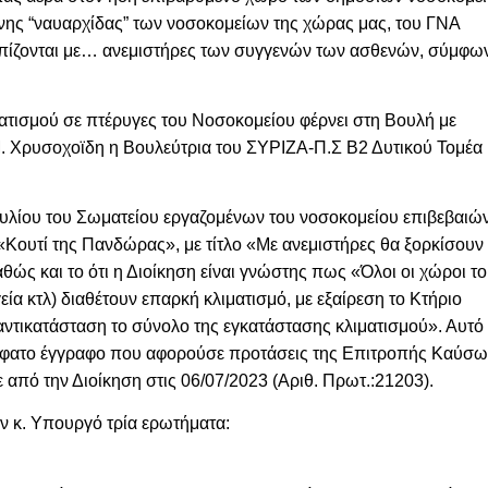
ης “ναυαρχίδας” των νοσοκομείων της χώρας μας, του ΓΝΑ
ωπίζονται με… ανεμιστήρες των συγγενών των ασθενών, σύμφω
ατισμού σε πτέρυγες του Νοσοκομείου φέρνει στη Βουλή με
Μ. Χρυσοχοϊδη η Βουλεύτρια του ΣΥΡΙΖΑ-Π.Σ Β2 Δυτικού Τομέα
βουλίου του Σωματείου εργαζομένων του νοσοκομείου επιβεβαιώ
«Κουτί της Πανδώρας», με τίτλο «Με ανεμιστήρες θα ξορκίσουν
ς και το ότι η Διοίκηση είναι γνώστης πως «Όλοι οι χώροι τ
α κτλ) διαθέτουν επαρκή κλιματισμό, με εξαίρεση το Κτήριο
αντικατάσταση το σύνολο της εγκατάστασης κλιματισμού». Αυτό
σφατο έγγραφο που αφορούσε προτάσεις της Επιτροπής Καύσ
 από την Διοίκηση στις 06/07/2023 (Αριθ. Πρωτ.:21203).
ον κ. Υπουργό τρία ερωτήματα: