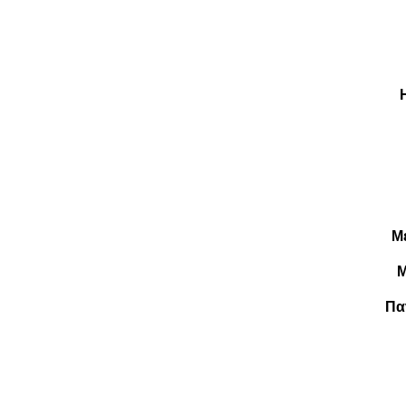
Μ
Μ
Πα