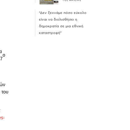
“Δεν ξεχνάμε πόσο εύκολο
είναι να διολισθήσει η
δημοκρατία σε μια εθνική
καταστροφή”
α
ο
27
λών
 του
α
es-