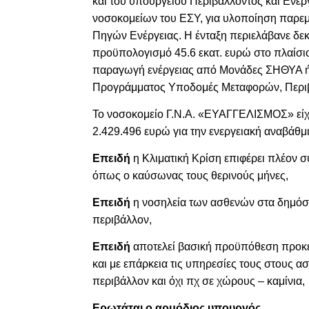
και του υπουργείου Περιβάλλοντος και Ενέ
νοσοκομείων του ΕΣΥ, για υλοποίηση παρε
Πηγών Ενέργειας. Η ένταξη περιελάβανε δε
προϋπολογισμό 45.6 εκατ. ευρώ στο πλαίσι
παραγωγή ενέργειας από Μονάδες ΣΗΘΥΑ ή 
Προγράμματος Υποδομές Μεταφορών, Περιβ
Το νοσοκομείο Γ.Ν.Α. «ΕΥΑΓΓΕΛΙΣΜΟΣ» είχ
2.429.496 ευρώ για την ενεργειακή αναβάθ
Επειδή
η Κλιματική Κρίση επιφέρει πλέον
όπως ο καύσωνας τους θερινούς μήνες,
Επειδή
η νοσηλεία των ασθενών στα δημόσι
περιβάλλον,
Επειδή
αποτελεί βασική προϋπόθεση προκει
και με επάρκεια τις υπηρεσίες τους στους α
περιβάλλον και όχι πχ σε χώρους – καμίνια,
Ερωτάται ο αρμόδιος υπουργός