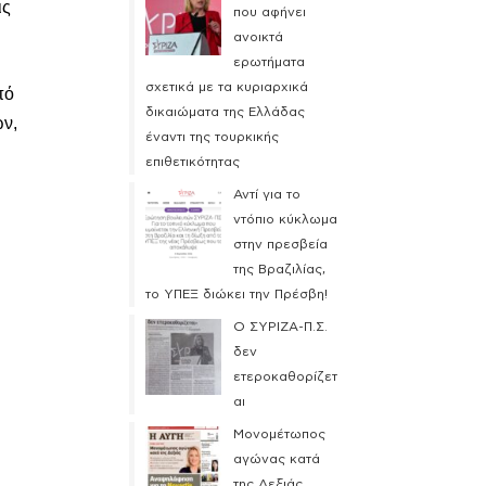
ις
που αφήνει
ανοικτά
ερωτήματα
σχετικά με τα κυριαρχικά
πό
δικαιώματα της Ελλάδας
ών,
έναντι της τουρκικής
επιθετικότητας
Αντί για το
ντόπιο κύκλωμα
στην πρεσβεία
της Βραζιλίας,
το ΥΠΕΞ διώκει την Πρέσβη!
Ο ΣΥΡΙΖΑ-Π.Σ.
δεν
ετεροκαθορίζετ
αι
Μονομέτωπος
αγώνας κατά
της Δεξιάς