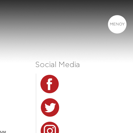
Social Media
ίων.