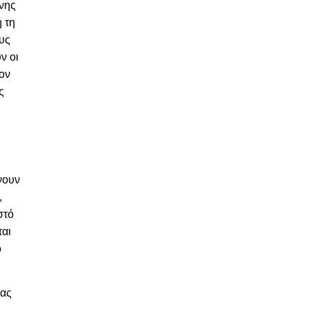
ενης
 τη
ους
ν οι
τον
ς
νουν
,
στό
ται
ο
ίας