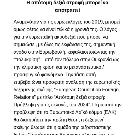
Η απότομη δεξιά στροφή μπορεί να
αποτραπεί
Αναμενόταν για τις ευρωεκλογές του 2019, μπορεί
όμως φέτος να είναι τελικά η χρονιά της. Ο λόγος
για την ευρωπαϊκή ακροδεξιά που μπορεί να
σημειώσει, με όλες τις εκφάνσεις της, σημαντική
άνοδο στην Ευρωβουλή, κεφαλαιοποιώντας την
“πολυκρίση” – από τον πόλεμο στην Ουκρανία ως
την κλιματική κρίση και το μεταναστευτικό /
προσφυγικό φαινόμενο. Την τάση αυτή
επιβεβαιώνει πρόσφατη ανάλυση της ευρωπαϊκής
δεξαμενής σκέψης “European Council on Foreign
Relations” με τίτλο “Απότομη δεξιά στροφή:
Πρόβλεψη για τις εκλογές του 2024”. Πέρα από την
πρόβλεψη ότι το Ευρωπαϊκό Λαϊκό κόμμα (ΕΛΚ)
θα διατηρήσει την πρώτη θέση, η δεξαμενή
σκέψης θεωρεί ότι η ομάδα της ριζοσπαστικής
δεξιάς “Ταυτότητα και Δημοκρατία” κι εκείνη των