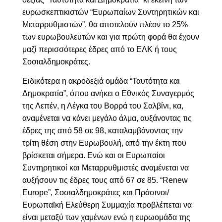
ευρωσκεπτικιστών “Ευρωπαίων Συντηρητικών και
Μεταρρυθμιστών”,
θα αποτελούν πλέον το 25%
των ευρωβουλευτών και για πρώτη φορά θα έχουν
μαζί περισσότερες έδρες από το ΕΛΚ ή τους
Σοσιαλδημοκράτες.
Ειδικότερα η ακροδεξιά ομάδα “Ταυτότητα και
Δημοκρατία”, όπου ανήκει ο Εθνικός Συναγερμός
της Λεπέν, η Λέγκα του Βορρά του Σαλβίνι,
κα,
αναμένεται να κάνει μεγάλο άλμα, αυξάνοντας
τις
έδρες της από 58 σε 98, καταλαμβάνοντας την
τρίτη θέση στην Ευρωβουλή, από την έκτη που
βρίσκεται σήμερα.
Ενώ και οι Ευρωπαίοι
Συντηρητικοί και Μεταρρυθμιστές αναμένεται να
αυξήσουν τις έδρες τους από 67 σε 85. “
R
enew
Europe”, Σοσιαλδημοκράτες και
Πράσινοι/
Ευρωπαϊκή Ελεύθερη Συμμαχία
προβλέπεται να
είναι μεταξύ των χαμένων ενώ η ευρωομάδα της