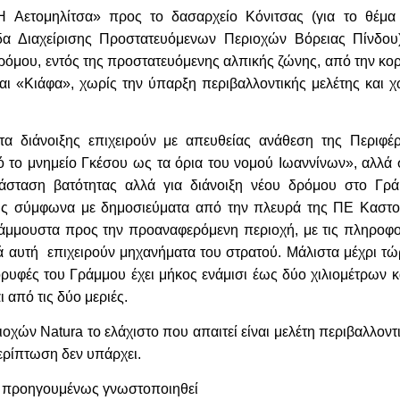
 Αετομηλίτσα» προς το δασαρχείο Κόνιτσας (για το θέμα 
α Διαχείρισης Προστατευόμενων Περιοχών Βόρειας Πίνδου)
δρόμου, εντός της προστατευόμενης αλπικής ζώνης, από την κο
ι «Κιάφα», χωρίς την ύπαρξη περιβαλλοντικής μελέτης και χ
α διάνοιξης επιχειρούν με απευθείας ανάθεση της Περιφέρ
 το μνημείο Γκέσου ως τα όρια του νομού Ιωαννίνων», αλλά 
τάσταση βατότητας αλλά για διάνοιξη νέου δρόμου στο Γρά
ως σύμφωνα με δημοσιεύματα από την πλευρά της ΠΕ Καστο
ράμμουστα προς την προαναφερόμενη περιοχή, με τις πληροφο
 αυτή επιχειρούν μηχανήματα του στρατού. Μάλιστα μέχρι τώ
ρυφές του Γράμμου έχει μήκος ενάμισι έως δύο χιλιομέτρων κα
ι από τις δύο μεριές.
ριοχών
Natura
το ελάχιστο που απαιτεί είναι μελέτη περιβαλλον
ερίπτωση δεν υπάρχει.
χε προηγουμένως γνωστοποιηθεί