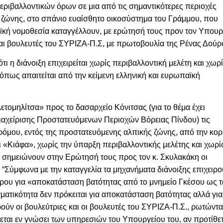
εριβαλλοντικών όρων σε μια από τις σημαντικότερες περιοχές
 ζώνης,
στο
σπάνιο ευαίσθητο οικοσύστημα του Γράμμου, που
ϊκή νομοθεσία
καταγγέλλουν, με ερώτησή τους προν τον Υπου
και βουλευτές του ΣΥΡΙΖΑ-Π.Σ, με πρωτοβουλία της Ρένας Δούρ
τι η διάνοιξη επιχειρείται χωρίς περιβαλλοντική μελέτη και χωρ
όπως απαιτείται από την κείμενη
ελληνική και ευρωπαϊκή
τομηλίτσα» προς το δασαρχείο Κόνιτσας (για το θέμα έχει
ιαχείρισης Προστατευόμενων Περιοχών Βόρειας Πίνδου) τις
δρόμου, εντός της προστατευόμενης αλπικής ζώνης, από την κο
 «Κιάφα», χωρίς την ύπαρξη περιβαλλοντικής μελέτης και χωρί
 σημειώνουν στην Ερώτησή τους προς τον κ. Σκυλακάκη οι
. “Σύμφωνα με την καταγγελία τα μηχανήματα διάνοιξης επιχειρ
ίρου για «αποκατάσταση βατότητας από το μνημείο Γκέσου ως τ
ματικότητα δεν πρόκειται για αποκατάσταση βατότητας αλλά για
ούν οι βουλεύτριες και οι βουλευτές του ΣΥΡΙΖΑ-Π.Σ., ρωτώντ
νεται εν γνώσει των υπηρεσιών του Υπουργείου του, αν προτίθε