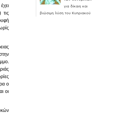
έχει
για δίκαιη και
 τις
βιώσιμη λύση του Κυπριακού
ρυφή
ωρίς
ειας
στην
μμο.
ριάς
ρίες
ρα ο
ι οι
τικών