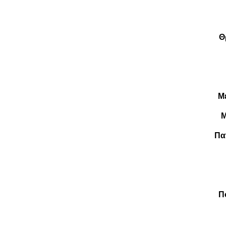
Θ
Μ
Μ
Πα
Π