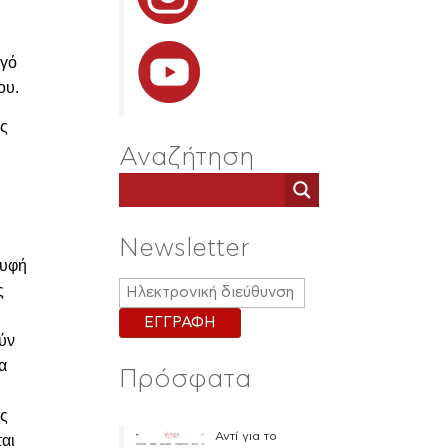
ργό
ου.
ίς
Αναζήτηση
Newsletter
ρυφή
ς
ούν
α
Πρόσφατα
ας
Αντί για το
ται