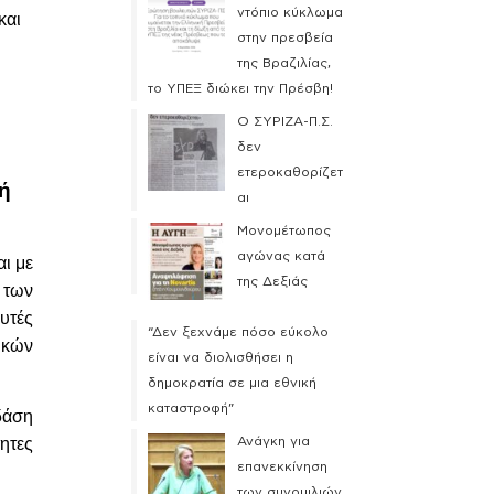
ντόπιο κύκλωμα
και
στην πρεσβεία
της Βραζιλίας,
το ΥΠΕΞ διώκει την Πρέσβη!
Ο ΣΥΡΙΖΑ-Π.Σ.
δεν
ετεροκαθορίζετ
ή
αι
Μονομέτωπος
αγώνας κατά
ι με
της Δεξιάς
 των
υτές
“Δεν ξεχνάμε πόσο εύκολο
ικών
είναι να διολισθήσει η
δημοκρατία σε μια εθνική
καταστροφή”
δάση
Ανάγκη για
ητες
επανεκκίνηση
των συνομιλιών