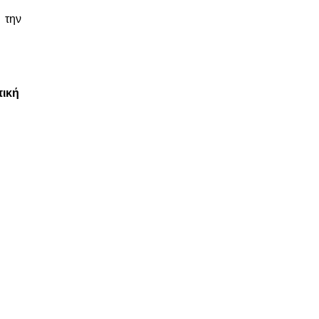
 την
πική