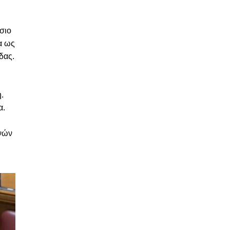
σιο
α ως
δας.
.
α.
υνών