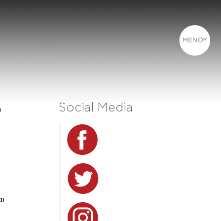
Social Media
ο
αι