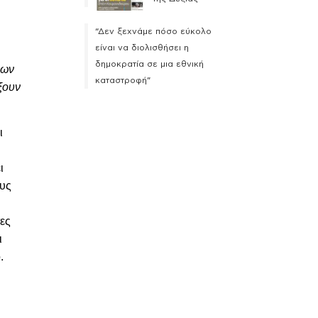
“Δεν ξεχνάμε πόσο εύκολο
είναι να διολισθήσει η
δημοκρατία σε μια εθνική
εων
καταστροφή”
ξουν
ι
ι
ους
τες
ι
.