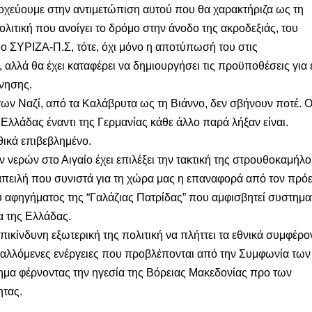
οχεύουμε στην αντιμετώπιση αυτού που θα χαρακτήριζα ως τη
λιτική που ανοίγει το δρόμο στην άνοδο της ακροδεξιάς, του
 ο ΣΥΡΙΖΑ-Π.Σ, τότε, όχι μόνο η αποτύπωσή του στις
 αλλά θα έχει καταφέρει να δημιουργήσει τις προϋποθέσεις για 
νησης.
ν Ναζί, από τα Καλάβρυτα ως τη Βιάννο, δεν σβήνουν ποτέ. 
 Ελλάδας έναντι της Γερμανίας κάθε άλλο παρά λήξαν είναι.
θικά επιβεβλημένο.
νερών στο Αιγαίο έχει επιλέξει την τακτική της στρουθοκαμήλο
απειλή που συνιστά για τη χώρα μας η επαναφορά από τον πρό
 αφηγήματος της “Γαλάζιας Πατρίδας” που αμφισβητεί συστημα
τα της Ελλάδας.
πικίνδυνη εξωτερική της πολιτική να πλήττει τα εθνικά συμφέρο
ιβαλλόμενες ενέργειες που προβλέπονται από την Συμφωνία των
ημα φέρνοντας την ηγεσία της Βόρειας Μακεδονίας προ των
ητας.