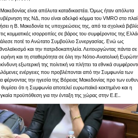
 Μακεδονίας είναι απόλυτα καταδικαστέα. Όμως ήταν απόλυτα
κυβέρνηση της ΝΔ, που είναι αδελφό κόμμα του
VMRO
στο πλαί
σει η Β. Μακεδονία τις υποχρεώσεις της, από τα σχολικά βιβλί
ξε τις κομματικές ισορροπίες σε βάρος του συμφέροντος της Ελλά
κάλεσε ποτέ το Ανώτατο Συμβούλιο Συνεργασίας. Ενώ ως
 εθνολαϊκισμό και την πατριδοκαπηλεία. Λειτουργώντας πάντα σε
 ειρήνη και τη σταθερότητα σε όλη την Νότιο-Ανατολική Ευρώπη
κίνδυνη εξωτερική της πολιτική να πλήττει τα εθνικά συμφέροντ
αλλόμενες ενέργειες που προβλέπονται από την Συμφωνία των
α φέρνοντας την ηγεσία της Βόρειας Μακεδονίας προ των ευθ
α θυμίσει ότι η Συμφωνία αποτελεί ευρωπαϊκό κεκτημένο και η
καία προϋπόθεση για την ένταξη της χώρας στην Ε.Ε..