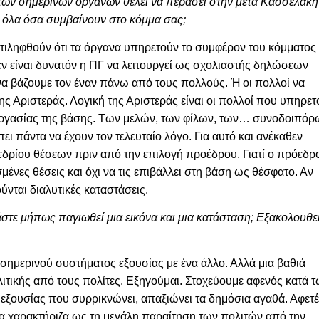
 των σημερινών οργάνων θέλει να περάσει στην μετά Κασσελάκη
 όλα όσα συμβαίνουν στο κόμμα σας;
ντιληφθούν ότι τα όργανα υπηρετούν το συμφέρον του κόμματος 
εν είναι δυνατόν η ΠΓ να λειτουργεί ως σχολιαστής δηλώσεων
να βάζουμε τον έναν πάνω από τους πολλούς. Ή οι πολλοί να
της Αριστεράς. Λογική της Αριστεράς είναι οι πολλοί που υπηρε
εργασίας της βάσης. Των μελών, των φίλων, των… συνοδοιπόρ
ι πάντα να έχουν τον τελευταίο λόγο. Για αυτό και ανέκαθεν
εδρίου θέσεων πριν από την επιλογή προέδρου. Γιατί ο πρόεδρ
μένες θέσεις και όχι να τις επιβάλλει στη βάση ως θέσφατο. Αν
ύνται διαλυτικές καταστάσεις.
τε μήπως παγιωθεί μια εικόνα και μια κατάσταση; Εξακολουθε
 σημερινού συστήματος εξουσίας με ένα άλλο. Αλλά μια βαθιά
λιτικής από τους πολίτες. Εξηγούμαι. Στοχεύουμε αφενός κατά 
ς εξουσίας που συρρικνώνει, απαξιώνει τα δημόσια αγαθά. Αφετ
α χαρακτήριζα ως τη μεγάλη παραίτηση των πολιτών από την