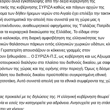
οέδρου αλλά
εγκατάλειψης από την δεξιά κυβέρνηση της
λιτικής της κυβέρνησης ΣΥΡΙΖΑ καθώς και πάγιων αρχών της
μα των δήθεν ήρεμων νερών στο Αιγαίο έχει επιλέξει την τακτι
ή συστηματικά την απειλή που συνιστά για τη χώρα μας η
 επικίνδυνου, αναθεωρητικού αφηγήματος της “Γαλάζιας Πατρίδ
αι τα κυριαρχικά δικαιώματα της Ελλάδας. Το είδαμε στην
ο καλοκαίρι, στη διαρκή αμφισβήτηση της ελληνικότητας των
ικών θαλάσσιων πάρκων εντός ελληνικών χωρικών υδάτων, κλ
 Γεραπετρίτη απουσιάζουν οι κόκκινες γραμμές στον
έχουν ξεθωριάσει… Ο ΣΥΡΙΖΑ-Π.Σ, ως κυβέρνηση και ως Αξιωμα
νοτουρκικού διαλόγου στο πλαίσιο του διεθνούς δικαίου, με σαφ
ρόντων της χώρας και της ειρήνης στην περιοχή. Όμως η
δέσμε
βάση του διεθνούς δικαίου
προϋποθέτει
συγκροτημένη εθνική
ητσοτάκη. Αυτό συνιστά απειλή για τα εθνικά συμφέροντα της χ
ας προκαλεί με τις δηλώσεις της. Η ελληνική κυβέρνηση θεωρεί
κι εσείς την κατηγορείτε για αδράνεια. Ανησυχείτε για τη στά
πει να γίνουν;