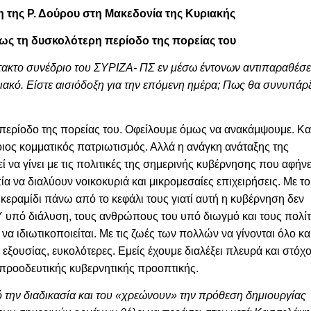
η της Ρ. Δούρου στη
Μακεδονία της Κυριακής
ως τη δυσκολότερη περίοδο της πορείας του
τακτο συνέδριο του ΣΥΡΙΖΑ- ΠΣ εν μέσω έντονων αντιπαραθέσ
υλιακό. Είστε αισιόδοξη για την επόμενη ημέρα; Πως θα συνυπάρ
περίοδο της πορείας του. Οφείλουμε όμως να ανακάμψουμε. Κα
ποιος κομματικός πατριωτισμός. Αλλά η ανάγκη ανάταξης της
ί να γίνει με τις πολιτικές της σημερινής κυβέρνησης που αφήνε
ία να διαλύουν νοικοκυριά και μικρομεσαίες επιχειρήσεις. Με τ
εραμίδι πάνω από το κεφάλι τους γιατί αυτή η κυβέρνηση δεν
ΣΥ υπό διάλυση, τους ανθρώπους του υπό διωγμό και τους πολί
 να ιδιωτικοποιείται. Με τις ζωές των πολλών να γίνονται όλο κα
εξουσίας, ευκολότερες. Εμείς έχουμε διαλέξει πλευρά και στόχο
προοδευτικής κυβερνητικής προοπτικής.
ό την διαδικασία και του «χρεώνουν» την πρόθεση δημιουργίας