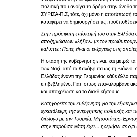
πολιτική που ανοίγει το δρόμο στην άνοδο τ
ΣΥΡΙΖΑ-Π.Σ, τότε, όχι μόνο η αποτύπωσή του
καταφέρει να δημιουργήσει τις προϋποθέσει
Στην πρόσφατη επίσκεψή του στην Ελλάδα 
αποζημιώσεων «λήξαν» με τον πρωθυπουργό 
καλύπτει; Ποιες είναι οι ενέργειες στις οπο
Η στάση της κυβέρνησης είναι, και μετρώ τ
των Ναζί, από τα Καλάβρυτα ως τη Βιάννο, 
Ελλάδας έναντι της Γερμανίας
κάθε άλλο παρ
επιβεβλημένο. Γιατί όπως επαναλάμβανε ακ
και υποχρέωση να το διεκδικήσουμε.
Κατηγορείτε την κυβέρνηση για την εξωτερική
εγκατάλειψη της ενεργητικής πολιτικής και 
διάλογο με την Τουρκία. Μητσοτάκης- Ερντ
στην παρούσα φάση έχει… ηρεμήσει σε ό,τι α