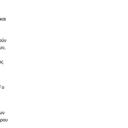
και
τούν
ων,
ος
ί ο
των
έρου