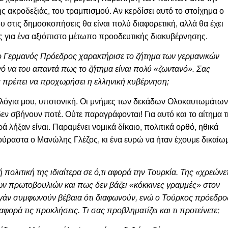
ης ακροδεξιάς, του τραμπισμού. Αν κερδίσει αυτό το στοίχημα ο
 στις δημοσκοπήσεις θα είναι πολύ διαφορετική, αλλά θα έχει
ς για ένα αξιόπιστο μέτωπο προοδευτικής διακυβέρνησης.
ο Γερμανός Πρόεδρος χαρακτήρισε το ζήτημα των γερμανικών
να του απαντά πως το ζήτημα είναι πολύ «ζωντανό». Σας
ίες πρέπει να προχωρήσει η ελληνική κυβέρνηση;
α λόγια μου, υποτονική. Οι μνήμες των δεκάδων Ολοκαυτωμάτω
δεν σβήνουν ποτέ. Ούτε παραγράφονται! Για αυτό και το
αίτημα 
ά λήξαν είναι. Παραμένει
νομικά δίκαιο, πολιτικά ορθό, ηθικά
ούραστα ο Μανώλης Γλέζος, κι
ένα ευρώ να ήταν
έχουμε δικαίω
 πολιτική της ιδιαίτερα σε ό,τι αφορά την Τουρκία. Της «χρεώνε
των πρωτοβουλιών και πως δεν βάζει «κόκκινες γραμμές» στον
ογάν συμφωνούν βέβαια ότι διαφωνούν, ενώ ο Τούρκος πρόεδρο
φορά τις προκλήσεις. Τι σας προβληματίζει και τι προτείνετε;