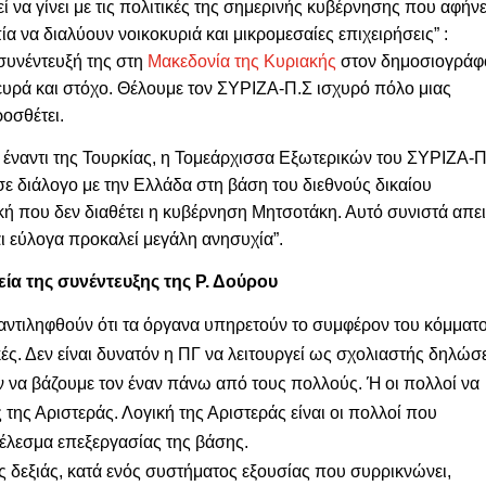
ί να γίνει με τις πολιτικές της σημερινής κυβέρνησης που αφήνε
ία να διαλύουν νοικοκυριά και μικρομεσαίες επιχειρήσεις” :
συνέντευξή της στη
Μακεδονία της Κυριακής
στον δημοσιογράφ
λευρά και στόχο. Θέλουμε τον ΣΥΡΙΖΑ-Π.Σ ισχυρό πόλο μιας
οσθέτει.
 έναντι της Τουρκίας, η Τομεάρχισσα Εξωτερικών του ΣΥΡΙΖΑ-
σε διάλογο με την Ελλάδα στη βάση του διεθνούς δικαίου
ή που δεν διαθέτει η κυβέρνηση Μητσοτάκη. Αυτό συνιστά απε
αι εύλογα προκαλεί μεγάλη ανησυχία”.
ία της συνέντευξης της Ρ. Δούρου
α αντιληφθούν ότι τα όργανα υπηρετούν το συμφέρον του κόμματ
κές. Δεν είναι δυνατόν η ΠΓ να λειτουργεί ως σχολιαστής δηλώ
 να βάζουμε τον έναν πάνω από τους πολλούς. Ή οι πολλοί να
ς της Αριστεράς. Λογική της Αριστεράς είναι οι πολλοί που
έλεσμα επεξεργασίας της βάσης.
ς δεξιάς, κατά ενός συστήματος εξουσίας που συρρικνώνει,