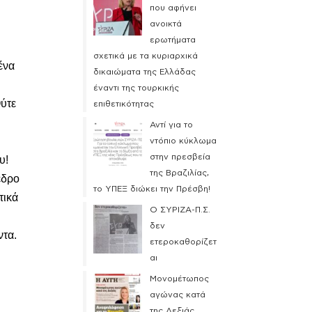
που αφήνει
ανοικτά
ερωτήματα
σχετικά με τα κυριαρχικά
ένα
δικαιώματα της Ελλάδας
έναντι της τουρκικής
Ούτε
επιθετικότητας
Αντί για το
ντόπιο κύκλωμα
στην πρεσβεία
υ!
της Βραζιλίας,
εδρο
το ΥΠΕΞ διώκει την Πρέσβη!
τικά
Ο ΣΥΡΙΖΑ-Π.Σ.
δεν
ντα.
ετεροκαθορίζετ
αι
Μονομέτωπος
αγώνας κατά
της Δεξιάς