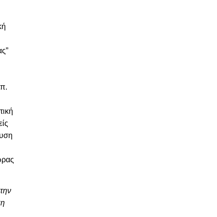
κή
ας”
π.
τική
είς
υση
ώρας
 την
ση