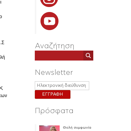
ι
ο
Π.Σ
Αναζήτηση
ιλή
Newsletter
ος
σεων
Πρόσφατα
Θολή συμφωνία