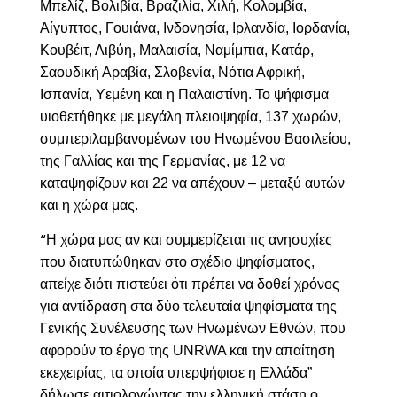
Μπελίζ, Βολιβία, Βραζιλία, Χιλή, Κολομβία,
Αίγυπτος, Γουιάνα, Ινδονησία, Ιρλανδία, Ιορδανία,
Κουβέιτ, Λιβύη, Μαλαισία, Ναμίμπια, Κατάρ,
Σαουδική Αραβία, Σλοβενία, Νότια Αφρική,
Ισπανία, Υεμένη και η Παλαιστίνη. Το ψήφισμα
υιοθετήθηκε με μεγάλη πλειοψηφία, 137 χωρών,
συμπεριλαμβανομένων του Ηνωμένου Βασιλείου,
της Γαλλίας και της Γερμανίας, με 12 να
καταψηφίζουν και 22 να απέχουν – μεταξύ αυτών
και η χώρα μας.
Η χώρα μας αν και συμμερίζεται τις ανησυχίες
“
που διατυπώθηκαν στο σχέδιο ψηφίσματος,
απείχε διότι πιστεύει ότι πρέπει να δοθεί χρόνος
για αντίδραση στα δύο τελευταία ψηφίσματα της
Γενικής Συνέλευσης των Ηνωμένων Εθνών, που
αφορούν το έργο της UNRWA και την απαίτηση
εκεχειρίας, τα οποία υπερψήφισε η Ελλάδα”
δήλωσε αιτιολογώντας την ελληνική στάση ο