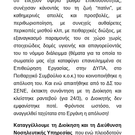
ότι ενέχουν υψηλό βαθμό επικινδυνότητας,
συνέχισαν κάνοντάς του τη ζωή “πατίνι”, με
καθημερινές απειλές και προσβολές, με
περιθωριοποίηση, με συνεχείς αυθαίρετες
περικοπές μισθού κλπ, με πειθαρχικές διώξεις, με
εξαναγκασμό παραμονής του σε χώρο χωρίς
στοιχειώδεις δομές υγιεινής και απαγορεύοντάς
του το νόμιμο διάλειμμα (θέματα για τα οποία το
σωματείο μας είχε καταφύγει επανειλημμένα σε
Επιθεώρηση Εργασίας, στην ΔΥΠΑ, στο
Πειθαρχικό Συμβούλιο κ.ο.κ.) του κοινοποιήθηκε η
απόλυση του. Και ενώ απαιτήθηκε από το ΔΣ του
ΣΕΝΕ, έκτακτη συνάντηση με τη Διοίκηση και
κλείστηκε ραντεβού (για 24/3), ο Διοικητής δεν
εμφανίστηκε ποτέ. Φρόντισε ωστόσο, να
αναγγελθεί ταχύτατα στο Εργάνη η απόλυση!
Καταγγέλλουμε τη Διοίκηση και τη Διεύθυνση
Νοσηλευτικής Υπηρεσίας
που ενώ πλειοδοτούν